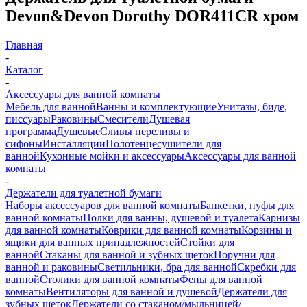
Devon&Devon Dorothy DOR411CR хром
Главная
-
Каталог
-
Аксессуары для ванной комнаты
Мебель для ванной
Ванны и комплектующие
Унитазы, биде,
писсуары
Раковины
Смесители
Душевая
программа
Душевые
Сливы переливы и
сифоны
Инсталляции
Полотенцесушители для
ванной
Кухонные мойки и аксессуары
Аксессуары для ванной
комнаты
-
Держатели для туалетной бумаги
Наборы аксессуаров для ванной комнаты
Банкетки, пуфы для
ванной комнаты
Полки для ванны, душевой и туалета
Карнизы
для ванной комнаты
Коврики для ванной комнаты
Корзины и
ящики для ванных принадлежностей
Стойки для
ванной
Стаканы для ванной и зубных щеток
Поручни для
ванной и раковины
Светильники, бра для ванной
Скребки для
ванной
Столики для ванной комнаты
Фены для ванной
комнаты
Вентиляторы для ванной и душевой
Держатели для
зубных щеток
Держатели со стаканом/мыльницей/