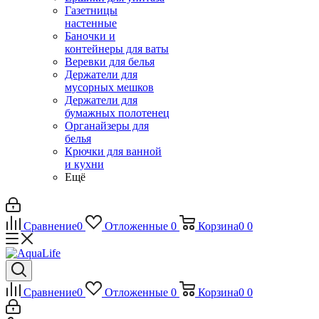
Газетницы
настенные
Баночки и
контейнеры для ваты
Веревки для белья
Держатели для
мусорных мешков
Держатели для
бумажных полотенец
Органайзеры для
белья
Крючки для ванной
и кухни
Ещё
Сравнение
0
Отложенные
0
Корзина
0
0
Сравнение
0
Отложенные
0
Корзина
0
0