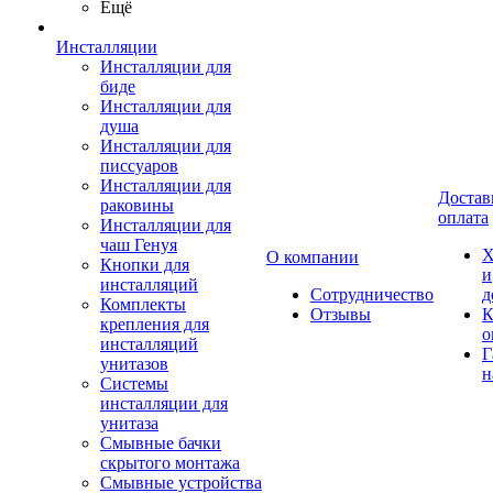
Ещё
Инсталляции
Инсталляции для
биде
Инсталляции для
душа
Инсталляции для
писсуаров
Инсталляции для
Достав
раковины
оплата
Инсталляции для
чаш Генуя
Х
О компании
Кнопки для
и
инсталляций
Сотрудничество
д
Комплекты
Отзывы
К
крепления для
о
инсталляций
Г
унитазов
н
Системы
инсталляции для
унитаза
Смывные бачки
скрытого монтажа
Смывные устройства