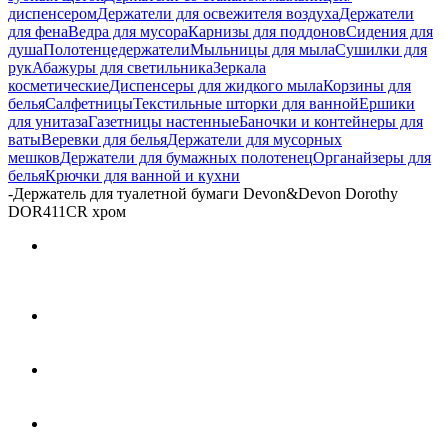
диспенсером
Держатели для освежителя воздуха
Держатели
для фена
Ведра для мусора
Карнизы для поддонов
Сидения для
душа
Полотенцедержатели
Мыльницы для мыла
Сушилки для
рук
Абажуры для светильника
Зеркала
косметические
Диспенсеры для жидкого мыла
Корзины для
белья
Салфетницы
Текстильные шторки для ванной
Ершики
для унитаза
Газетницы настенные
Баночки и контейнеры для
ваты
Веревки для белья
Держатели для мусорных
мешков
Держатели для бумажных полотенец
Органайзеры для
белья
Крючки для ванной и кухни
-
Держатель для туалетной бумаги Devon&Devon Dorothy
DOR411CR хром