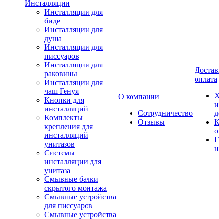
Инсталляции
Инсталляции для
биде
Инсталляции для
душа
Инсталляции для
писсуаров
Инсталляции для
Достав
раковины
оплата
Инсталляции для
чаш Генуя
Х
О компании
Кнопки для
и
инсталляций
Сотрудничество
д
Комплекты
Отзывы
К
крепления для
о
инсталляций
Г
унитазов
н
Системы
инсталляции для
унитаза
Смывные бачки
скрытого монтажа
Смывные устройства
для писсуаров
Смывные устройства