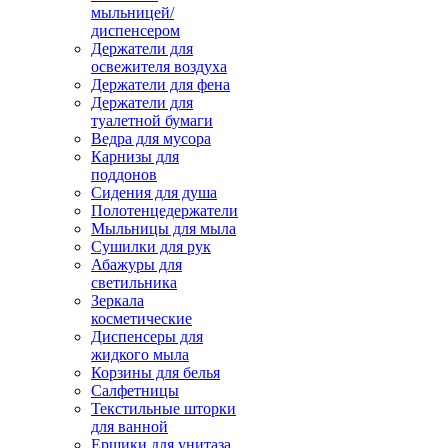
мыльницей/
диспенсером
Держатели для
освежителя воздуха
Держатели для фена
Держатели для
туалетной бумаги
Ведра для мусора
Карнизы для
поддонов
Сидения для душа
Полотенцедержатели
Мыльницы для мыла
Сушилки для рук
Абажуры для
светильника
Зеркала
косметические
Диспенсеры для
жидкого мыла
Корзины для белья
Салфетницы
Текстильные шторки
для ванной
Ершики для унитаза