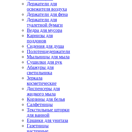
Держатели для
освежителя воздуха
Держатели для фена
Держатели для
туалетной бумаги
Ведра для мусора
Карнизы для
поддонов
Сидения для душа
Полотенцедержатели
Мыльницы для мыла
Сушилки для рук
Абажуры для
светильника
Зеркала
косметические
Диспенсеры для
жидкого мыла
Корзины для белья
Салфетницы
Текстильные шторки
для ванной
Ершики для унитаза
Газетницы
настенные