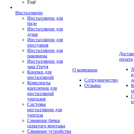
Ещё
Инсталляции
Инсталляции для
биде
Инсталляции для
душа
Инсталляции для
писсуаров
Инсталляции для
Достав
раковины
оплата
Инсталляции для
чаш Генуя
Х
О компании
Кнопки для
и
инсталляций
Сотрудничество
д
Комплекты
Отзывы
К
крепления для
о
инсталляций
Г
унитазов
н
Системы
инсталляции для
унитаза
Смывные бачки
скрытого монтажа
Смывные устройства