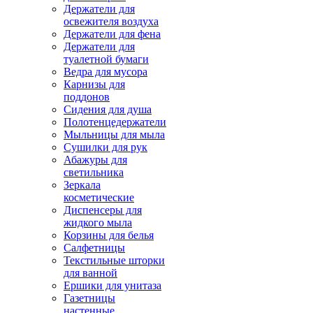
Держатели для
освежителя воздуха
Держатели для фена
Держатели для
туалетной бумаги
Ведра для мусора
Карнизы для
поддонов
Сидения для душа
Полотенцедержатели
Мыльницы для мыла
Сушилки для рук
Абажуры для
светильника
Зеркала
косметические
Диспенсеры для
жидкого мыла
Корзины для белья
Салфетницы
Текстильные шторки
для ванной
Ершики для унитаза
Газетницы
настенные