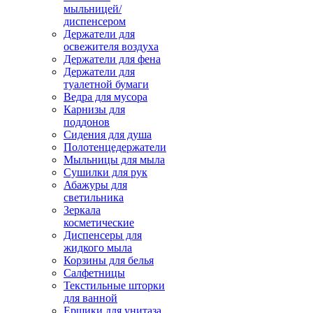
мыльницей/
диспенсером
Держатели для
освежителя воздуха
Держатели для фена
Держатели для
туалетной бумаги
Ведра для мусора
Карнизы для
поддонов
Сидения для душа
Полотенцедержатели
Мыльницы для мыла
Сушилки для рук
Абажуры для
светильника
Зеркала
косметические
Диспенсеры для
жидкого мыла
Корзины для белья
Салфетницы
Текстильные шторки
для ванной
Ершики для унитаза