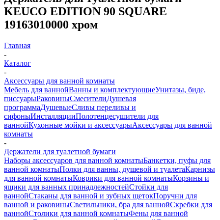
KEUCO EDITION 90 SQUARE
19163010000 хром
Главная
-
Каталог
-
Аксессуары для ванной комнаты
Мебель для ванной
Ванны и комплектующие
Унитазы, биде,
писсуары
Раковины
Смесители
Душевая
программа
Душевые
Сливы переливы и
сифоны
Инсталляции
Полотенцесушители для
ванной
Кухонные мойки и аксессуары
Аксессуары для ванной
комнаты
-
Держатели для туалетной бумаги
Наборы аксессуаров для ванной комнаты
Банкетки, пуфы для
ванной комнаты
Полки для ванны, душевой и туалета
Карнизы
для ванной комнаты
Коврики для ванной комнаты
Корзины и
ящики для ванных принадлежностей
Стойки для
ванной
Стаканы для ванной и зубных щеток
Поручни для
ванной и раковины
Светильники, бра для ванной
Скребки для
ванной
Столики для ванной комнаты
Фены для ванной