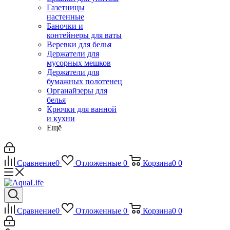
Газетницы
настенные
Баночки и
контейнеры для ваты
Веревки для белья
Держатели для
мусорных мешков
Держатели для
бумажных полотенец
Органайзеры для
белья
Крючки для ванной
и кухни
Ещё
Сравнение
0
Отложенные
0
Корзина
0
0
Сравнение
0
Отложенные
0
Корзина
0
0