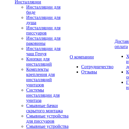
Инсталляции
Инсталляции для
биде
Инсталляции для
душа
Инсталляции для
писсуаров
Инсталляции для
Достав
раковины
оплата
Инсталляции для
чаш Генуя
Х
О компании
Кнопки для
и
инсталляций
Сотрудничество
д
Комплекты
Отзывы
К
крепления для
о
инсталляций
Г
унитазов
н
Системы
инсталляции для
унитаза
Смывные бачки
скрытого монтажа
Смывные устройства
для писсуаров
Смывные устройства