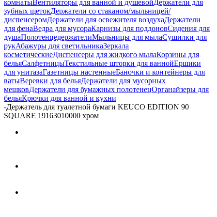
комнаты
Вентиляторы для ванной и душевой
Держатели для
зубных щеток
Держатели со стаканом/мыльницей/
диспенсером
Держатели для освежителя воздуха
Держатели
для фена
Ведра для мусора
Карнизы для поддонов
Сидения для
душа
Полотенцедержатели
Мыльницы для мыла
Сушилки для
рук
Абажуры для светильника
Зеркала
косметические
Диспенсеры для жидкого мыла
Корзины для
белья
Салфетницы
Текстильные шторки для ванной
Ершики
для унитаза
Газетницы настенные
Баночки и контейнеры для
ваты
Веревки для белья
Держатели для мусорных
мешков
Держатели для бумажных полотенец
Органайзеры для
белья
Крючки для ванной и кухни
-
Держатель для туалетной бумаги KEUCO EDITION 90
SQUARE 19163010000 хром