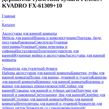
KVADRO FX-61309+10
Главная
-
Каталог
-
Аксессуары для ванной комнаты
Мебель для ванной
Ванны и комплектующие
Унитазы, биде,
писсуары
Раковины
Смесители
Душевая
программа
Душевые
Сливы переливы и
сифоны
Инсталляции
Полотенцесушители для
ванной
Кухонные мойки и аксессуары
Аксессуары для ванной
комнаты
-
Держатели для туалетной бумаги
Наборы аксессуаров для ванной комнаты
Банкетки, пуфы для
ванной комнаты
Полки для ванны, душевой и туалета
Карнизы
для ванной комнаты
Коврики для ванной комнаты
Корзины и
ящики для ванных принадлежностей
Стойки для
ванной
Стаканы для ванной и зубных щеток
Поручни для
ванной и раковины
Светильники, бра для ванной
Скребки для
ванной
Столики для ванной комнаты
Фены для ванной
комнаты
Вентиляторы для ванной и душевой
Держатели для
зубных щеток
Держатели со стаканом/мыльницей/