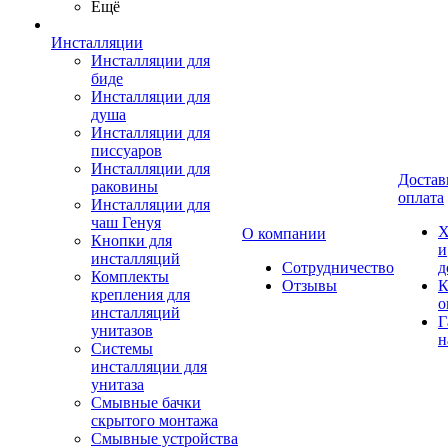
Ещё
Инсталляции
Инсталляции для
биде
Инсталляции для
душа
Инсталляции для
писсуаров
Инсталляции для
Достав
раковины
оплата
Инсталляции для
чаш Генуя
Х
О компании
Кнопки для
и
инсталляций
Сотрудничество
д
Комплекты
Отзывы
К
крепления для
о
инсталляций
Г
унитазов
н
Системы
инсталляции для
унитаза
Смывные бачки
скрытого монтажа
Смывные устройства