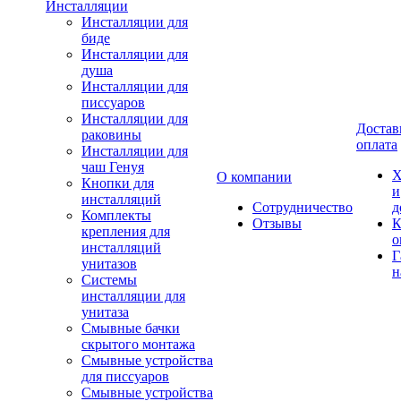
Инсталляции
Инсталляции для
биде
Инсталляции для
душа
Инсталляции для
писсуаров
Инсталляции для
Достав
раковины
оплата
Инсталляции для
чаш Генуя
Х
О компании
Кнопки для
и
инсталляций
Сотрудничество
д
Комплекты
Отзывы
К
крепления для
о
инсталляций
Г
унитазов
н
Системы
инсталляции для
унитаза
Смывные бачки
скрытого монтажа
Смывные устройства
для писсуаров
Смывные устройства