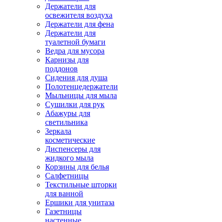
Держатели для
освежителя воздуха
Держатели для фена
Держатели для
туалетной бумаги
Ведра для мусора
Карнизы для
поддонов
Сидения для душа
Полотенцедержатели
Мыльницы для мыла
Сушилки для рук
Абажуры для
светильника
Зеркала
косметические
Диспенсеры для
жидкого мыла
Корзины для белья
Салфетницы
Текстильные шторки
для ванной
Ершики для унитаза
Газетницы
настенные