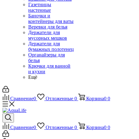
Газетницы
настенные
Баночки и
контейнеры для ваты
Веревки для белья
Держатели для
мусорных мешков
Держатели для
бумажных полотенец
Органайзеры для
белья
Крючки для ванной
и кухни
Ещё
Сравнение
0
Отложенные
0
Корзина
0
0
Сравнение
0
Отложенные
0
Корзина
0
0