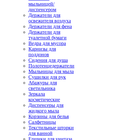
мыльницей/
диспенсером
Держатели для
освежителя воздуха
Держатели для фена
Держатели для
туалетной бумаги
Ведра для мусора
Карнизы для
поддонов
Сидения для душа
Полотенцедержатели
Мыльницы для мыла
Сушилки для рук
Абажуры для
светильника
Зеркала
косметические
Диспенсеры для
жидкого мыла
Корзины для белья
Салфетницы
Текстильные шторки
для ванной
Ершики для унитаза