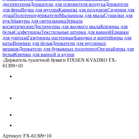
диспенсером
Держатели для освежителя воздуха
Держатели
для фена
Ведра для мусора
Карнизы для поддонов
Сидения для
душа
Полотенцедержатели
Мыльницы для мыла
Сушилки для
рук
Абажуры для светильника
Зеркала
косметические
Диспенсеры для жидкого мыла
Корзины для
белья
Салфетницы
Текстильные шторки для ванной
Ершики
для унитаза
Газетницы настенные
Баночки и контейнеры для
ваты
Веревки для белья
Держатели для мусорных
мешков
Держатели для бумажных полотенец
Органайзеры для
белья
Крючки для ванной и кухни
-
Держатель туалетной бумаги FIXSEN KVADRO FX-
61309+10
Артикул:
FX-61309+10