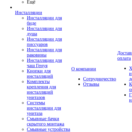
Ещё
Инсталляции
Инсталляции для
биде
Инсталляции для
душа
Инсталляции для
писсуаров
Инсталляции для
Достав
раковины
оплата
Инсталляции для
чаш Генуя
Х
О компании
Кнопки для
и
инсталляций
Сотрудничество
д
Комплекты
Отзывы
К
крепления для
о
инсталляций
Г
унитазов
н
Системы
инсталляции для
унитаза
Смывные бачки
скрытого монтажа
Смывные устройства