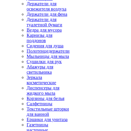
Держатели для
освежителя воздуха
Держатели для фена
Держатели для
туалетной бумаги
Ведра для мусора
Карнизы для
поддонов
Сидения для душа
Полотенцедержатели
Мыльницы для мыла
Сушилки для рук
Абажуры для
светильника
Зеркала
косметические
Диспенсеры для
жидкого мыла
Корзины для белья
Салфетницы
Текстильные шторки
для ванной
Ершики для унитаза
Газетницы
настенные