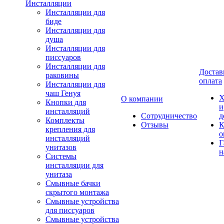
Инсталляции
Инсталляции для
биде
Инсталляции для
душа
Инсталляции для
писсуаров
Инсталляции для
Достав
раковины
оплата
Инсталляции для
чаш Генуя
Х
О компании
Кнопки для
и
инсталляций
Сотрудничество
д
Комплекты
Отзывы
К
крепления для
о
инсталляций
Г
унитазов
н
Системы
инсталляции для
унитаза
Смывные бачки
скрытого монтажа
Смывные устройства
для писсуаров
Смывные устройства