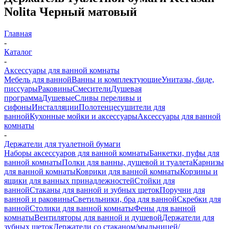
Nolita Черный матовый
Главная
-
Каталог
-
Аксессуары для ванной комнаты
Мебель для ванной
Ванны и комплектующие
Унитазы, биде,
писсуары
Раковины
Смесители
Душевая
программа
Душевые
Сливы переливы и
сифоны
Инсталляции
Полотенцесушители для
ванной
Кухонные мойки и аксессуары
Аксессуары для ванной
комнаты
-
Держатели для туалетной бумаги
Наборы аксессуаров для ванной комнаты
Банкетки, пуфы для
ванной комнаты
Полки для ванны, душевой и туалета
Карнизы
для ванной комнаты
Коврики для ванной комнаты
Корзины и
ящики для ванных принадлежностей
Стойки для
ванной
Стаканы для ванной и зубных щеток
Поручни для
ванной и раковины
Светильники, бра для ванной
Скребки для
ванной
Столики для ванной комнаты
Фены для ванной
комнаты
Вентиляторы для ванной и душевой
Держатели для
зубных щеток
Держатели со стаканом/мыльницей/