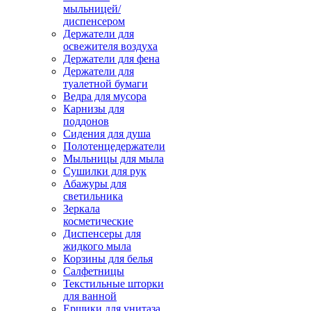
мыльницей/
диспенсером
Держатели для
освежителя воздуха
Держатели для фена
Держатели для
туалетной бумаги
Ведра для мусора
Карнизы для
поддонов
Сидения для душа
Полотенцедержатели
Мыльницы для мыла
Сушилки для рук
Абажуры для
светильника
Зеркала
косметические
Диспенсеры для
жидкого мыла
Корзины для белья
Салфетницы
Текстильные шторки
для ванной
Ершики для унитаза