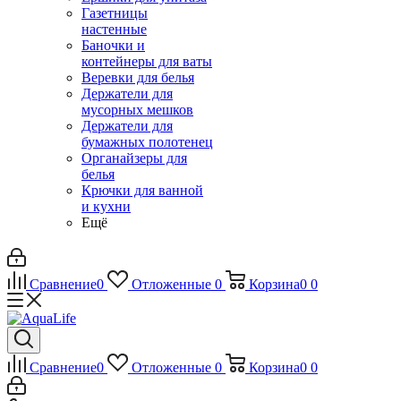
Газетницы
настенные
Баночки и
контейнеры для ваты
Веревки для белья
Держатели для
мусорных мешков
Держатели для
бумажных полотенец
Органайзеры для
белья
Крючки для ванной
и кухни
Ещё
Сравнение
0
Отложенные
0
Корзина
0
0
Сравнение
0
Отложенные
0
Корзина
0
0