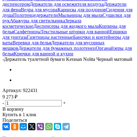
диспенсером
Держатели для освежителя воздуха
Держатели
для фена
Ведра для мусора
Карнизы для поддонов
Сидения для
душа
Полотенцедержатели
Мыльницы для мыла
Сушилки для
рук
Абажуры для светильника
Зеркала
косметические
Диспенсеры для жидкого мыла
Корзины для
белья
Салфетницы
Текстильные шторки для ванной
Ершики
для унитаза
Газетницы настенные
Баночки и контейнеры для
ваты
Веревки для белья
Держатели для мусорных
мешков
Держатели для бумажных полотенец
Органайзеры для
белья
Крючки для ванной и кухни
-
Держатель туалетной бумаги Kerasan Nolita Черный матовый
Артикул:
922431
9 273
₽
-
+
В корзину
Купить в 1 клик
Поделиться