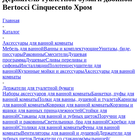
Bertocci Cinquecento Хром
Главная
-
Каталог
-
Аксессуары для ванной комнаты
Мебель для ванной
Ванны и комплектующие
Унитазы, биде,
писсуары
Раковины
Смесители
Душевая
программа
Душевые
Сливы переливы и
сифоны
Инсталляции
Полотенцесушители для
ванной
Кухонные мойки и аксессуары
Аксессуары для ванной
комнаты
-
Держатели для туалетной бумаги
Наборы аксессуаров для ванной комнаты
Банкетки, пуфы для
ванной комнаты
Полки для ванны, душевой и туалета
Карнизы
для ванной комнаты
Коврики для ванной комнаты
Корзины и
ящики для ванных принадлежностей
Стойки для
ванной
Стаканы для ванной и зубных щеток
Поручни для
ванной и раковины
Светильники, бра для ванной
Скребки для
ванной
Столики для ванной комнаты
Фены для ванной
комнаты
Вентиляторы для ванной и душевой
Держатели для
зубных щеток
Держатели со стаканом/мыльницей/