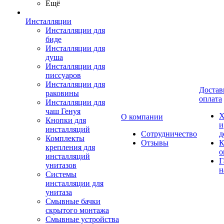
Ещё
Инсталляции
Инсталляции для
биде
Инсталляции для
душа
Инсталляции для
писсуаров
Инсталляции для
Достав
раковины
оплата
Инсталляции для
чаш Генуя
Х
О компании
Кнопки для
и
инсталляций
Сотрудничество
д
Комплекты
Отзывы
К
крепления для
о
инсталляций
Г
унитазов
н
Системы
инсталляции для
унитаза
Смывные бачки
скрытого монтажа
Смывные устройства