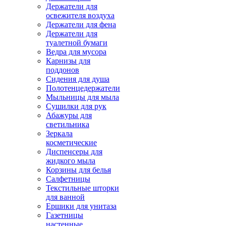
Держатели для
освежителя воздуха
Держатели для фена
Держатели для
туалетной бумаги
Ведра для мусора
Карнизы для
поддонов
Сидения для душа
Полотенцедержатели
Мыльницы для мыла
Сушилки для рук
Абажуры для
светильника
Зеркала
косметические
Диспенсеры для
жидкого мыла
Корзины для белья
Салфетницы
Текстильные шторки
для ванной
Ершики для унитаза
Газетницы
настенные