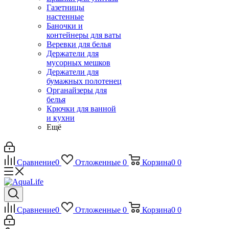
Газетницы
настенные
Баночки и
контейнеры для ваты
Веревки для белья
Держатели для
мусорных мешков
Держатели для
бумажных полотенец
Органайзеры для
белья
Крючки для ванной
и кухни
Ещё
Сравнение
0
Отложенные
0
Корзина
0
0
Сравнение
0
Отложенные
0
Корзина
0
0