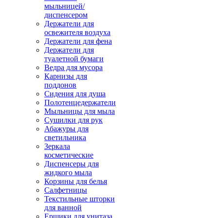
мыльницей/
диспенсером
Держатели для
освежителя воздуха
Держатели для фена
Держатели для
туалетной бумаги
Ведра для мусора
Карнизы для
поддонов
Сидения для душа
Полотенцедержатели
Мыльницы для мыла
Сушилки для рук
Абажуры для
светильника
Зеркала
косметические
Диспенсеры для
жидкого мыла
Корзины для белья
Салфетницы
Текстильные шторки
для ванной
Ершики для унитаза