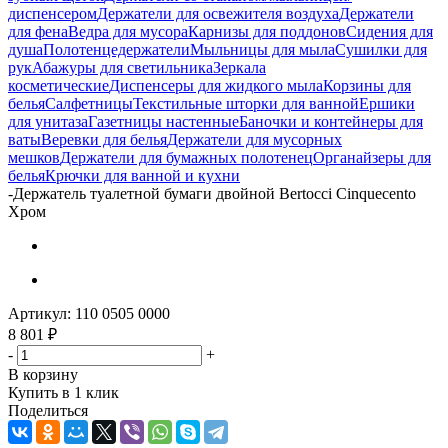
диспенсером
Держатели для освежителя воздуха
Держатели
для фена
Ведра для мусора
Карнизы для поддонов
Сидения для
душа
Полотенцедержатели
Мыльницы для мыла
Сушилки для
рук
Абажуры для светильника
Зеркала
косметические
Диспенсеры для жидкого мыла
Корзины для
белья
Салфетницы
Текстильные шторки для ванной
Ершики
для унитаза
Газетницы настенные
Баночки и контейнеры для
ваты
Веревки для белья
Держатели для мусорных
мешков
Держатели для бумажных полотенец
Органайзеры для
белья
Крючки для ванной и кухни
-
Держатель туалетной бумаги двойной Bertocci Cinquecento
Хром
Артикул:
110 0505 0000
8 801
₽
-
+
В корзину
Купить в 1 клик
Поделиться