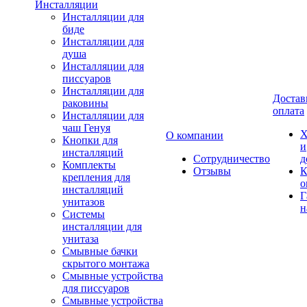
Инсталляции
Инсталляции для
биде
Инсталляции для
душа
Инсталляции для
писсуаров
Инсталляции для
Достав
раковины
оплата
Инсталляции для
чаш Генуя
Х
О компании
Кнопки для
и
инсталляций
Сотрудничество
д
Комплекты
Отзывы
К
крепления для
о
инсталляций
Г
унитазов
н
Системы
инсталляции для
унитаза
Смывные бачки
скрытого монтажа
Смывные устройства
для писсуаров
Смывные устройства