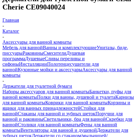
Cherie CE09040024
Главная
-
Каталог
-
Аксессуары для ванной комнаты
Мебель для ванной
Ванны и комплектующие
Унитазы, биде,
писсуары
Раковины
Смесители
Душевая
программа
Душевые
Сливы переливы и
сифоны
Инсталляции
Полотенцесушители для
ванной
Кухонные мойки и аксессуары
Аксессуары для ванной
комнаты
-
Держатели для туалетной бумаги
Наборы аксессуаров для ванной комнаты
Банкетки, пуфы для
ванной комнаты
Полки для ванны, душевой и туалета
Карнизы
для ванной комнаты
Коврики для ванной комнаты
Корзины и
ящики для ванных принадлежностей
Стойки для
ванной
Стаканы для ванной и зубных щеток
Поручни для
ванной и раковины
Светильники, бра для ванной
Скребки для
ванной
Столики для ванной комнаты
Фены для ванной
комнаты
Вентиляторы для ванной и душевой
Держатели для
зубных щеток
Держатели со стаканом/мыльницей/