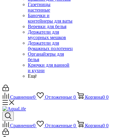
Газетницы
настенные
Баночки и
контейнеры для ваты
Веревки для белья
Держатели для
мусорных мешков
Держатели для
бумажных полотенец
Органайзеры для
белья
Крючки для ванной
и кухни
Ещё
Сравнение
0
Отложенные
0
Корзина
0
0
Сравнение
0
Отложенные
0
Корзина
0
0