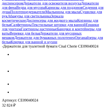
диспенсером
Держатели для освежителя воздуха
Держатели
для фена
Ведра для мусора
Карнизы для поддонов
Сидения для
душа
Полотенцедержатели
Мыльницы для мыла
Сушилки для
рук
Абажуры для светильника
Зеркала
косметические
Диспенсеры для жидкого мыла
Корзины для
белья
Салфетницы
Текстильные шторки для ванной
Ершики
для унитаза
Газетницы настенные
Баночки и контейнеры для
ваты
Веревки для белья
Держатели для мусорных
мешков
Держатели для бумажных полотенец
Органайзеры для
белья
Крючки для ванной и кухни
-
Держатели для туалетной бумаги Cisal Cherie CE09040024
Артикул:
CE09040024
32 824
₽