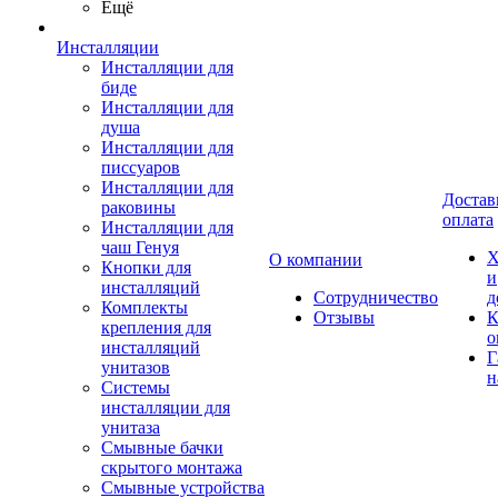
Ещё
Инсталляции
Инсталляции для
биде
Инсталляции для
душа
Инсталляции для
писсуаров
Инсталляции для
Достав
раковины
оплата
Инсталляции для
чаш Генуя
Х
О компании
Кнопки для
и
инсталляций
Сотрудничество
д
Комплекты
Отзывы
К
крепления для
о
инсталляций
Г
унитазов
н
Системы
инсталляции для
унитаза
Смывные бачки
скрытого монтажа
Смывные устройства