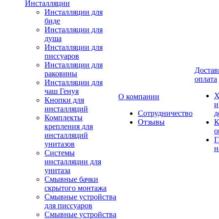
Инсталляции
Инсталляции для
биде
Инсталляции для
душа
Инсталляции для
писсуаров
Инсталляции для
Достав
раковины
оплата
Инсталляции для
чаш Генуя
Х
О компании
Кнопки для
и
инсталляций
Сотрудничество
д
Комплекты
Отзывы
К
крепления для
о
инсталляций
Г
унитазов
н
Системы
инсталляции для
унитаза
Смывные бачки
скрытого монтажа
Смывные устройства
для писсуаров
Смывные устройства