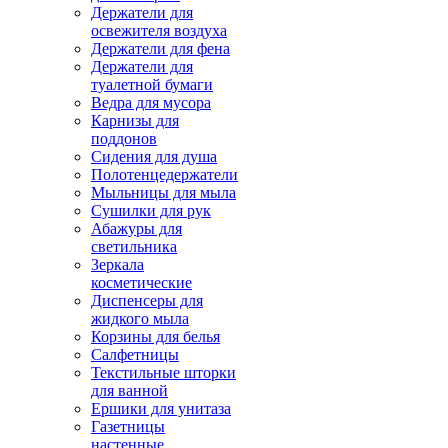
Держатели для
освежителя воздуха
Держатели для фена
Держатели для
туалетной бумаги
Ведра для мусора
Карнизы для
поддонов
Сидения для душа
Полотенцедержатели
Мыльницы для мыла
Сушилки для рук
Абажуры для
светильника
Зеркала
косметические
Диспенсеры для
жидкого мыла
Корзины для белья
Салфетницы
Текстильные шторки
для ванной
Ершики для унитаза
Газетницы
настенные