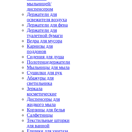
мыльницей/
диспенсером
Держатели для
освежителя воздуха
Держатели для фена
Держатели для
туалетной бумаги
Ведра для мусора
Карнизы для
поддонов
Сидения для душа
Полотенцедержатели
Мыльницы для мыла
Сушилки для рук
Абажуры для
светильника
Зеркала
косметические
Диспенсеры для
жидкого мыла
Корзины для белья
Салфетницы
Текстильные шторки
для ванной
Ершики для унитаза