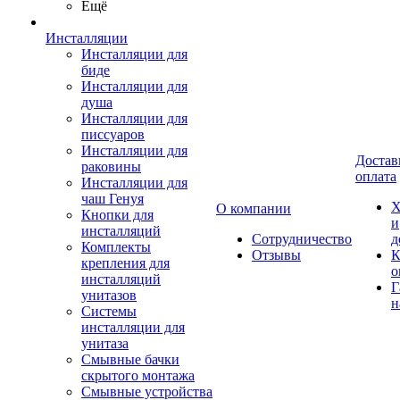
Ещё
Инсталляции
Инсталляции для
биде
Инсталляции для
душа
Инсталляции для
писсуаров
Инсталляции для
Достав
раковины
оплата
Инсталляции для
чаш Генуя
Х
О компании
Кнопки для
и
инсталляций
Сотрудничество
д
Комплекты
Отзывы
К
крепления для
о
инсталляций
Г
унитазов
н
Системы
инсталляции для
унитаза
Смывные бачки
скрытого монтажа
Смывные устройства