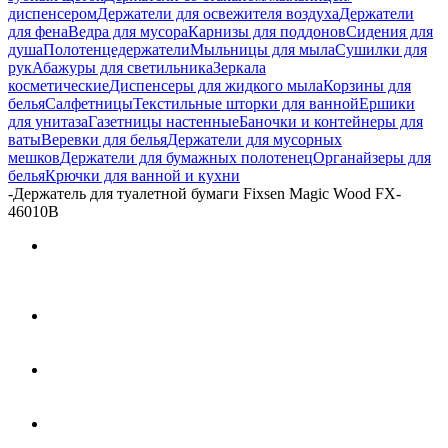
диспенсером
Держатели для освежителя воздуха
Держатели
для фена
Ведра для мусора
Карнизы для поддонов
Сидения для
душа
Полотенцедержатели
Мыльницы для мыла
Сушилки для
рук
Абажуры для светильника
Зеркала
косметические
Диспенсеры для жидкого мыла
Корзины для
белья
Салфетницы
Текстильные шторки для ванной
Ершики
для унитаза
Газетницы настенные
Баночки и контейнеры для
ваты
Веревки для белья
Держатели для мусорных
мешков
Держатели для бумажных полотенец
Органайзеры для
белья
Крючки для ванной и кухни
-
Держатель для туалетной бумаги Fixsen Magic Wood FX-
46010B