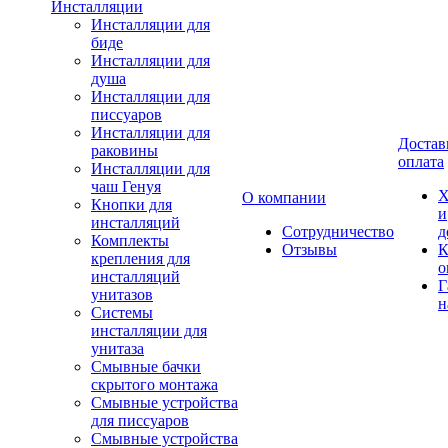
Инсталляции
Инсталляции для
биде
Инсталляции для
душа
Инсталляции для
писсуаров
Инсталляции для
Достав
раковины
оплата
Инсталляции для
чаш Генуя
Х
О компании
Кнопки для
и
инсталляций
Сотрудничество
д
Комплекты
Отзывы
К
крепления для
о
инсталляций
Г
унитазов
н
Системы
инсталляции для
унитаза
Смывные бачки
скрытого монтажа
Смывные устройства
для писсуаров
Смывные устройства