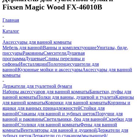
Fixsen Magic Wood FX-46010B
Главная
-
Каталог
-
Аксессуары для ванной комнаты
Мебель для ванной
Ванны и комплектующие
Унитазы, биде,
писсуары
Раковины
Смесители
Душевая
программа
Душевые
Сливы переливы и
сифоны
Инсталляции
Полотенцесушители для
ванной
Кухонные мойки и аксессуары
Аксессуары для ванной
комнаты
-
Держатели для туалетной бумаги
Наборы аксессуаров для ванной комнаты
Банкетки, пуфы для
ванной комнаты
Полки для ванны, душевой и туалета
Карнизы
для ванной комнаты
Коврики для ванной комнаты
Корзины и
ящики для ванных принадлежностей
Стойки для
ванной
Стаканы для ванной и зубных щеток
Поручни для
ванной и раковины
Светильники, бра для ванной
Скребки для
ванной
Столики для ванной комнаты
Фены для ванной
комнаты
Вентиляторы для ванной и душевой
Держатели для
зубных щеток
Держатели со стаканом/мыльницей/