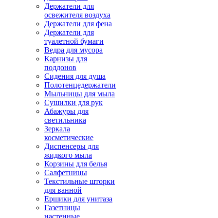
Держатели для
освежителя воздуха
Держатели для фена
Держатели для
туалетной бумаги
Ведра для мусора
Карнизы для
поддонов
Сидения для душа
Полотенцедержатели
Мыльницы для мыла
Сушилки для рук
Абажуры для
светильника
Зеркала
косметические
Диспенсеры для
жидкого мыла
Корзины для белья
Салфетницы
Текстильные шторки
для ванной
Ершики для унитаза
Газетницы
настенные