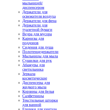
мыльницей/
диспенсером
Держатели для
освежителя воздуха
Держатели для фена
Держатели для
туалетной бумаги
Ведра для мусора
Карнизы для
поддонов
Сидения для душа
Полотенцедержатели
Мыльницы для мыла
Сушилки для рук
Абажуры для
светильника
Зеркала
косметические
Диспенсеры для
жидкого мыла
Корзины для белья
Салфетницы
Текстильные шторки
для ванной
Ершики для унитаза