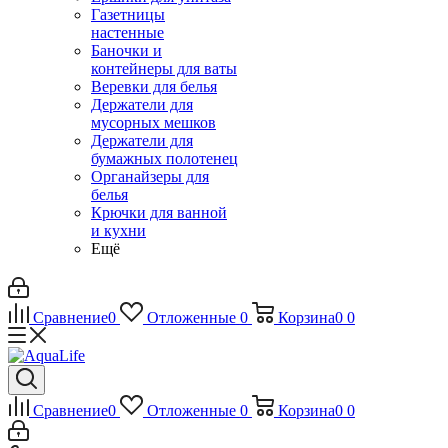
Газетницы
настенные
Баночки и
контейнеры для ваты
Веревки для белья
Держатели для
мусорных мешков
Держатели для
бумажных полотенец
Органайзеры для
белья
Крючки для ванной
и кухни
Ещё
Сравнение
0
Отложенные
0
Корзина
0
0
Сравнение
0
Отложенные
0
Корзина
0
0