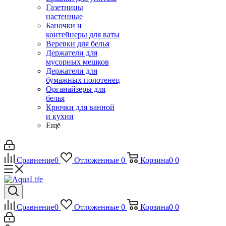
Газетницы
настенные
Баночки и
контейнеры для ваты
Веревки для белья
Держатели для
мусорных мешков
Держатели для
бумажных полотенец
Органайзеры для
белья
Крючки для ванной
и кухни
Ещё
Сравнение
0
Отложенные
0
Корзина
0
0
Сравнение
0
Отложенные
0
Корзина
0
0