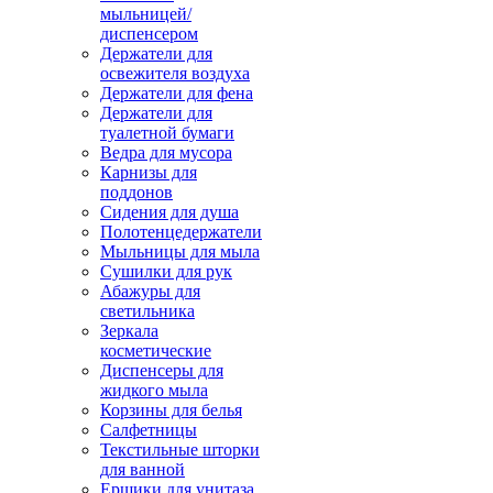
мыльницей/
диспенсером
Держатели для
освежителя воздуха
Держатели для фена
Держатели для
туалетной бумаги
Ведра для мусора
Карнизы для
поддонов
Сидения для душа
Полотенцедержатели
Мыльницы для мыла
Сушилки для рук
Абажуры для
светильника
Зеркала
косметические
Диспенсеры для
жидкого мыла
Корзины для белья
Салфетницы
Текстильные шторки
для ванной
Ершики для унитаза