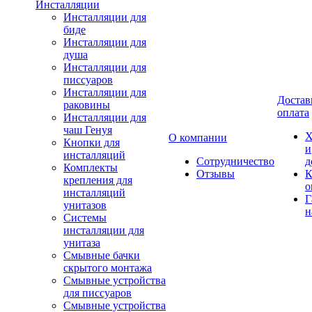
Инсталляции
Инсталляции для
биде
Инсталляции для
душа
Инсталляции для
писсуаров
Инсталляции для
Достав
раковины
оплата
Инсталляции для
чаш Генуя
Х
О компании
Кнопки для
и
инсталляций
Сотрудничество
д
Комплекты
Отзывы
К
крепления для
о
инсталляций
Г
унитазов
н
Системы
инсталляции для
унитаза
Смывные бачки
скрытого монтажа
Смывные устройства
для писсуаров
Смывные устройства