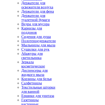
Держатели для
освежителя воздуха
Держатели для фена
Держатели для
туалетной бумаги
Ведра для мусора
Карнизы для
поддонов
Сидения для душа
Полотенцедержатели
Мыльницы для мыла
Сушилки для рук
Абажуры для
светильника
Зеркала
косметические
Диспенсеры для
жидкого мыла
Корзины для белья
Салфетницы
Текстильные шторки
для ванной
Ершики для унитаза
Газетницы
настенные