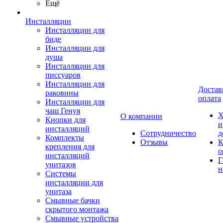
Ещё
Инсталляции
Инсталляции для
биде
Инсталляции для
душа
Инсталляции для
писсуаров
Инсталляции для
Достав
раковины
оплата
Инсталляции для
чаш Генуя
Х
О компании
Кнопки для
и
инсталляций
Сотрудничество
д
Комплекты
Отзывы
К
крепления для
о
инсталляций
Г
унитазов
н
Системы
инсталляции для
унитаза
Смывные бачки
скрытого монтажа
Смывные устройства