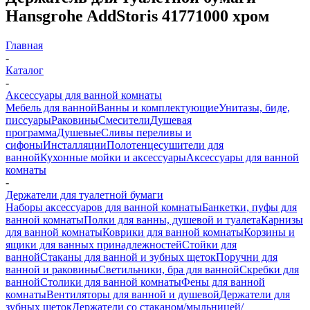
Hansgrohe AddStoris 41771000 хром
Главная
-
Каталог
-
Аксессуары для ванной комнаты
Мебель для ванной
Ванны и комплектующие
Унитазы, биде,
писсуары
Раковины
Смесители
Душевая
программа
Душевые
Сливы переливы и
сифоны
Инсталляции
Полотенцесушители для
ванной
Кухонные мойки и аксессуары
Аксессуары для ванной
комнаты
-
Держатели для туалетной бумаги
Наборы аксессуаров для ванной комнаты
Банкетки, пуфы для
ванной комнаты
Полки для ванны, душевой и туалета
Карнизы
для ванной комнаты
Коврики для ванной комнаты
Корзины и
ящики для ванных принадлежностей
Стойки для
ванной
Стаканы для ванной и зубных щеток
Поручни для
ванной и раковины
Светильники, бра для ванной
Скребки для
ванной
Столики для ванной комнаты
Фены для ванной
комнаты
Вентиляторы для ванной и душевой
Держатели для
зубных щеток
Держатели со стаканом/мыльницей/