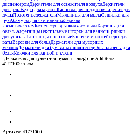
диспенсером
Держатели для освежителя воздуха
Держатели
для фена
Ведра для мусора
Карнизы для поддонов
Сидения для
душа
Полотенцедержатели
Мыльницы для мыла
Сушилки для
рук
Абажуры для светильника
Зеркала
косметические
Диспенсеры для жидкого мыла
Корзины для
белья
Салфетницы
Текстильные шторки для ванной
Ершики
для унитаза
Газетницы настенные
Баночки и контейнеры для
ваты
Веревки для белья
Держатели для мусорных
мешков
Держатели для бумажных полотенец
Органайзеры для
белья
Крючки для ванной и кухни
-
Держатель для туалетной бумаги Hansgrohe AddStoris
41771000 хром
Артикул:
41771000