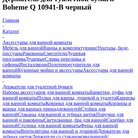
Boheme Q 10941-B черный
Главная
-
Каталог
-
Аксессуары для ванной комнаты
Мебель для ванной
Ванны и комплектующие
Унитазы, биде,
писсуары
Раковины
Смесители
Душевая
программа
Душевые
Сливы переливы и
сифоны
Инсталляции
Полотенцесушители для
ванной
Кухонные мойки и аксессуары
Аксессуары для ванной
комнаты
-
Держатели для туалетной бумаги
Наборы аксессуаров для ванной комнаты
Банкетки, пуфы для
ванной комнаты
Полки для ванны, душевой и туалета
Карнизы
для ванной комнаты
Коврики для ванной комнаты
Корзины и
ящики для ванных принадлежностей
Стойки для
ванной
Стаканы для ванной и зубных щеток
Поручни для
ванной и раковины
Светильники, бра для ванной
Скребки для
ванной
Столики для ванной комнаты
Фены для ванной
комнаты
Вентиляторы для ванной и душевой
Держатели для
зубных щеток
Держатели со стаканом/мыльницей/