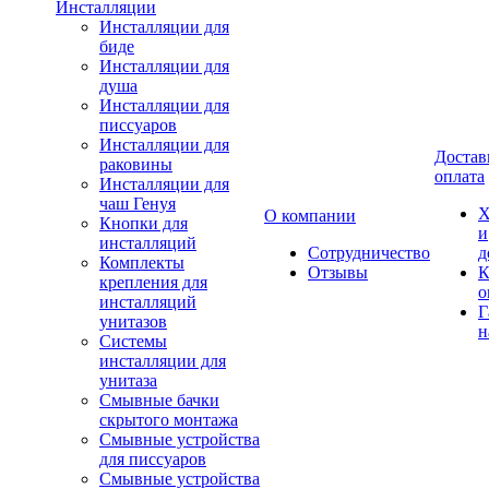
Инсталляции
Инсталляции для
биде
Инсталляции для
душа
Инсталляции для
писсуаров
Инсталляции для
Достав
раковины
оплата
Инсталляции для
чаш Генуя
Х
О компании
Кнопки для
и
инсталляций
Сотрудничество
д
Комплекты
Отзывы
К
крепления для
о
инсталляций
Г
унитазов
н
Системы
инсталляции для
унитаза
Смывные бачки
скрытого монтажа
Смывные устройства
для писсуаров
Смывные устройства