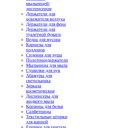
мыльницей/
диспенсером
Держатели для
освежителя воздуха
Держатели для фена
Держатели для
туалетной бумаги
Ведра для мусора
Карнизы для
поддонов
Сидения для душа
Полотенцедержатели
Мыльницы для мыла
Сушилки для рук
Абажуры для
светильника
Зеркала
косметические
Диспенсеры для
жидкого мыла
Корзины для белья
Салфетницы
Текстильные шторки
для ванной
Ершики для унитаза