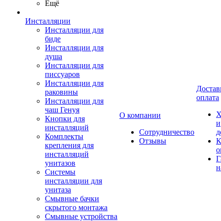
Ещё
Инсталляции
Инсталляции для
биде
Инсталляции для
душа
Инсталляции для
писсуаров
Инсталляции для
Достав
раковины
оплата
Инсталляции для
чаш Генуя
Х
О компании
Кнопки для
и
инсталляций
Сотрудничество
д
Комплекты
Отзывы
К
крепления для
о
инсталляций
Г
унитазов
н
Системы
инсталляции для
унитаза
Смывные бачки
скрытого монтажа
Смывные устройства