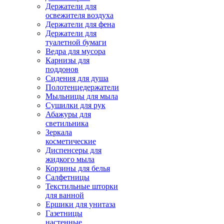
Держатели для
освежителя воздуха
Держатели для фена
Держатели для
туалетной бумаги
Ведра для мусора
Карнизы для
поддонов
Сидения для душа
Полотенцедержатели
Мыльницы для мыла
Сушилки для рук
Абажуры для
светильника
Зеркала
косметические
Диспенсеры для
жидкого мыла
Корзины для белья
Салфетницы
Текстильные шторки
для ванной
Ершики для унитаза
Газетницы
настенные