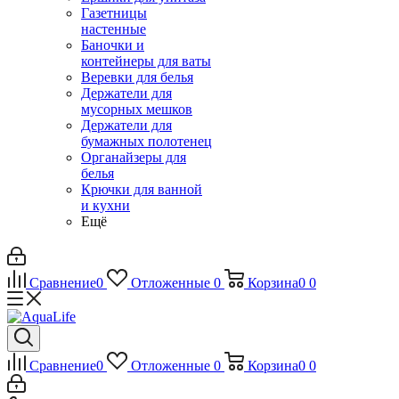
Газетницы
настенные
Баночки и
контейнеры для ваты
Веревки для белья
Держатели для
мусорных мешков
Держатели для
бумажных полотенец
Органайзеры для
белья
Крючки для ванной
и кухни
Ещё
Сравнение
0
Отложенные
0
Корзина
0
0
Сравнение
0
Отложенные
0
Корзина
0
0