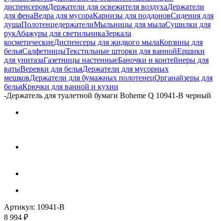
диспенсером
Держатели для освежителя воздуха
Держатели
для фена
Ведра для мусора
Карнизы для поддонов
Сидения для
душа
Полотенцедержатели
Мыльницы для мыла
Сушилки для
рук
Абажуры для светильника
Зеркала
косметические
Диспенсеры для жидкого мыла
Корзины для
белья
Салфетницы
Текстильные шторки для ванной
Ершики
для унитаза
Газетницы настенные
Баночки и контейнеры для
ваты
Веревки для белья
Держатели для мусорных
мешков
Держатели для бумажных полотенец
Органайзеры для
белья
Крючки для ванной и кухни
-
Держатель для туалетной бумаги Boheme Q 10941-B черный
Артикул:
10941-B
8 994
₽