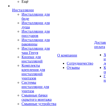
Ещё
Инсталляции
Инсталляции для
биде
Инсталляции для
душа
Инсталляции для
писсуаров
Инсталляции для
Достав
раковины
оплата
Инсталляции для
чаш Генуя
Х
О компании
Кнопки для
и
инсталляций
Сотрудничество
д
Комплекты
Отзывы
К
крепления для
о
инсталляций
Г
унитазов
н
Системы
инсталляции для
унитаза
Смывные бачки
скрытого монтажа
Смывные устройства