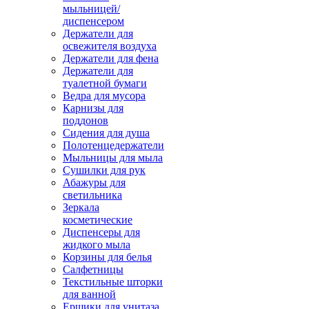
мыльницей/
диспенсером
Держатели для
освежителя воздуха
Держатели для фена
Держатели для
туалетной бумаги
Ведра для мусора
Карнизы для
поддонов
Сидения для душа
Полотенцедержатели
Мыльницы для мыла
Сушилки для рук
Абажуры для
светильника
Зеркала
косметические
Диспенсеры для
жидкого мыла
Корзины для белья
Салфетницы
Текстильные шторки
для ванной
Ершики для унитаза