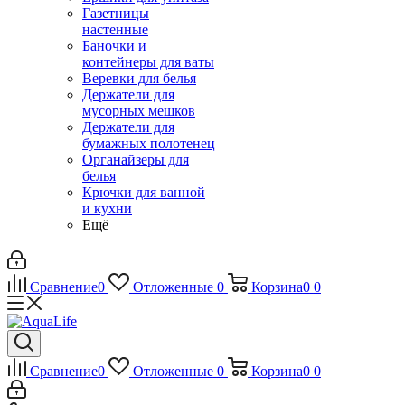
Газетницы
настенные
Баночки и
контейнеры для ваты
Веревки для белья
Держатели для
мусорных мешков
Держатели для
бумажных полотенец
Органайзеры для
белья
Крючки для ванной
и кухни
Ещё
Сравнение
0
Отложенные
0
Корзина
0
0
Сравнение
0
Отложенные
0
Корзина
0
0