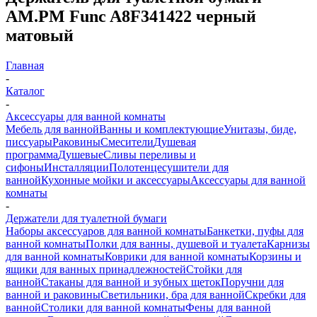
AM.PM Func A8F341422 черный
матовый
Главная
-
Каталог
-
Аксессуары для ванной комнаты
Мебель для ванной
Ванны и комплектующие
Унитазы, биде,
писсуары
Раковины
Смесители
Душевая
программа
Душевые
Сливы переливы и
сифоны
Инсталляции
Полотенцесушители для
ванной
Кухонные мойки и аксессуары
Аксессуары для ванной
комнаты
-
Держатели для туалетной бумаги
Наборы аксессуаров для ванной комнаты
Банкетки, пуфы для
ванной комнаты
Полки для ванны, душевой и туалета
Карнизы
для ванной комнаты
Коврики для ванной комнаты
Корзины и
ящики для ванных принадлежностей
Стойки для
ванной
Стаканы для ванной и зубных щеток
Поручни для
ванной и раковины
Светильники, бра для ванной
Скребки для
ванной
Столики для ванной комнаты
Фены для ванной