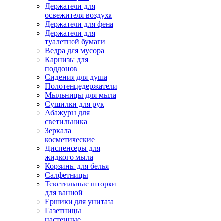
Держатели для
освежителя воздуха
Держатели для фена
Держатели для
туалетной бумаги
Ведра для мусора
Карнизы для
поддонов
Сидения для душа
Полотенцедержатели
Мыльницы для мыла
Сушилки для рук
Абажуры для
светильника
Зеркала
косметические
Диспенсеры для
жидкого мыла
Корзины для белья
Салфетницы
Текстильные шторки
для ванной
Ершики для унитаза
Газетницы
настенные