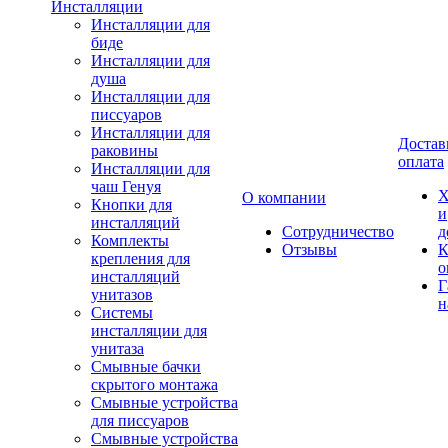
Инсталляции
Инсталляции для
биде
Инсталляции для
душа
Инсталляции для
писсуаров
Инсталляции для
Достав
раковины
оплата
Инсталляции для
чаш Генуя
Х
О компании
Кнопки для
и
инсталляций
Сотрудничество
д
Комплекты
Отзывы
К
крепления для
о
инсталляций
Г
унитазов
н
Системы
инсталляции для
унитаза
Смывные бачки
скрытого монтажа
Смывные устройства
для писсуаров
Смывные устройства