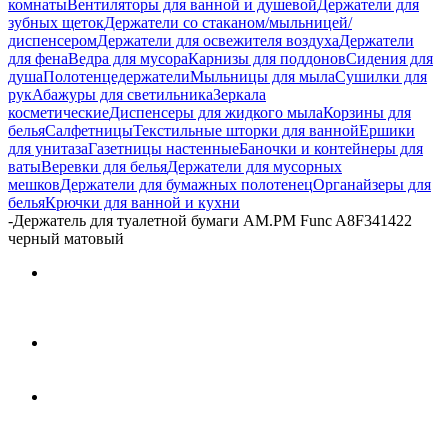
комнаты
Вентиляторы для ванной и душевой
Держатели для
зубных щеток
Держатели со стаканом/мыльницей/
диспенсером
Держатели для освежителя воздуха
Держатели
для фена
Ведра для мусора
Карнизы для поддонов
Сидения для
душа
Полотенцедержатели
Мыльницы для мыла
Сушилки для
рук
Абажуры для светильника
Зеркала
косметические
Диспенсеры для жидкого мыла
Корзины для
белья
Салфетницы
Текстильные шторки для ванной
Ершики
для унитаза
Газетницы настенные
Баночки и контейнеры для
ваты
Веревки для белья
Держатели для мусорных
мешков
Держатели для бумажных полотенец
Органайзеры для
белья
Крючки для ванной и кухни
-
Держатель для туалетной бумаги AM.PM Func A8F341422
черный матовый