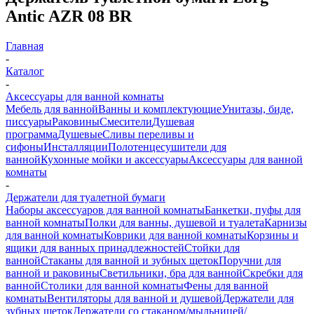
Antic AZR 08 BR
Главная
-
Каталог
-
Аксессуары для ванной комнаты
Мебель для ванной
Ванны и комплектующие
Унитазы, биде,
писсуары
Раковины
Смесители
Душевая
программа
Душевые
Сливы переливы и
сифоны
Инсталляции
Полотенцесушители для
ванной
Кухонные мойки и аксессуары
Аксессуары для ванной
комнаты
-
Держатели для туалетной бумаги
Наборы аксессуаров для ванной комнаты
Банкетки, пуфы для
ванной комнаты
Полки для ванны, душевой и туалета
Карнизы
для ванной комнаты
Коврики для ванной комнаты
Корзины и
ящики для ванных принадлежностей
Стойки для
ванной
Стаканы для ванной и зубных щеток
Поручни для
ванной и раковины
Светильники, бра для ванной
Скребки для
ванной
Столики для ванной комнаты
Фены для ванной
комнаты
Вентиляторы для ванной и душевой
Держатели для
зубных щеток
Держатели со стаканом/мыльницей/