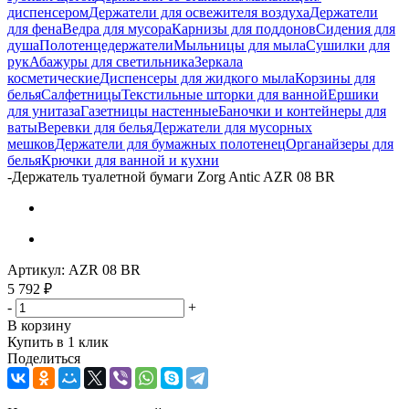
диспенсером
Держатели для освежителя воздуха
Держатели
для фена
Ведра для мусора
Карнизы для поддонов
Сидения для
душа
Полотенцедержатели
Мыльницы для мыла
Сушилки для
рук
Абажуры для светильника
Зеркала
косметические
Диспенсеры для жидкого мыла
Корзины для
белья
Салфетницы
Текстильные шторки для ванной
Ершики
для унитаза
Газетницы настенные
Баночки и контейнеры для
ваты
Веревки для белья
Держатели для мусорных
мешков
Держатели для бумажных полотенец
Органайзеры для
белья
Крючки для ванной и кухни
-
Держатель туалетной бумаги Zorg Antic AZR 08 BR
Артикул:
AZR 08 BR
5 792
₽
-
+
В корзину
Купить в 1 клик
Поделиться