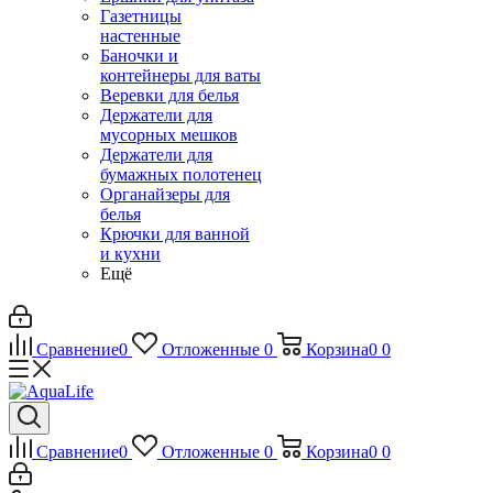
Газетницы
настенные
Баночки и
контейнеры для ваты
Веревки для белья
Держатели для
мусорных мешков
Держатели для
бумажных полотенец
Органайзеры для
белья
Крючки для ванной
и кухни
Ещё
Сравнение
0
Отложенные
0
Корзина
0
0
Сравнение
0
Отложенные
0
Корзина
0
0