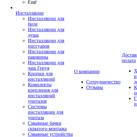
Ещё
Инсталляции
Инсталляции для
биде
Инсталляции для
душа
Инсталляции для
писсуаров
Инсталляции для
Достав
раковины
оплата
Инсталляции для
чаш Генуя
Х
О компании
Кнопки для
и
инсталляций
Сотрудничество
д
Комплекты
Отзывы
К
крепления для
о
инсталляций
Г
унитазов
н
Системы
инсталляции для
унитаза
Смывные бачки
скрытого монтажа
Смывные устройства