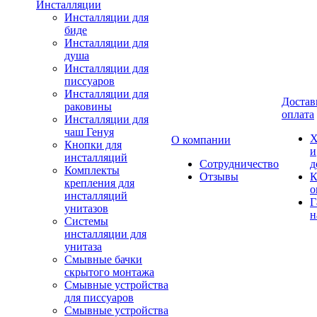
Инсталляции
Инсталляции для
биде
Инсталляции для
душа
Инсталляции для
писсуаров
Инсталляции для
Достав
раковины
оплата
Инсталляции для
чаш Генуя
Х
О компании
Кнопки для
и
инсталляций
Сотрудничество
д
Комплекты
Отзывы
К
крепления для
о
инсталляций
Г
унитазов
н
Системы
инсталляции для
унитаза
Смывные бачки
скрытого монтажа
Смывные устройства
для писсуаров
Смывные устройства