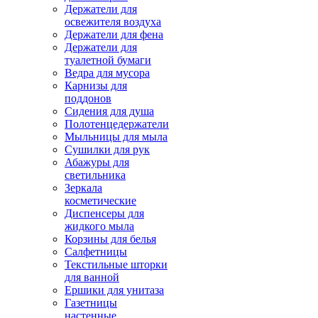
Держатели для
освежителя воздуха
Держатели для фена
Держатели для
туалетной бумаги
Ведра для мусора
Карнизы для
поддонов
Сидения для душа
Полотенцедержатели
Мыльницы для мыла
Сушилки для рук
Абажуры для
светильника
Зеркала
косметические
Диспенсеры для
жидкого мыла
Корзины для белья
Салфетницы
Текстильные шторки
для ванной
Ершики для унитаза
Газетницы
настенные