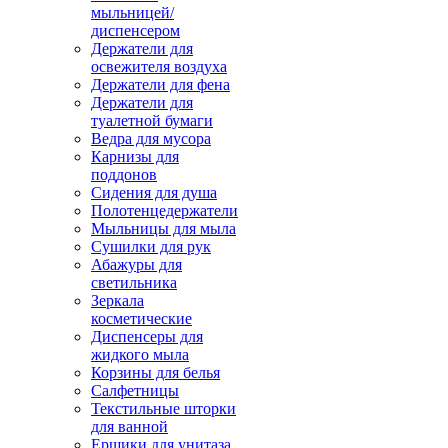
мыльницей/
диспенсером
Держатели для
освежителя воздуха
Держатели для фена
Держатели для
туалетной бумаги
Ведра для мусора
Карнизы для
поддонов
Сидения для душа
Полотенцедержатели
Мыльницы для мыла
Сушилки для рук
Абажуры для
светильника
Зеркала
косметические
Диспенсеры для
жидкого мыла
Корзины для белья
Салфетницы
Текстильные шторки
для ванной
Ершики для унитаза