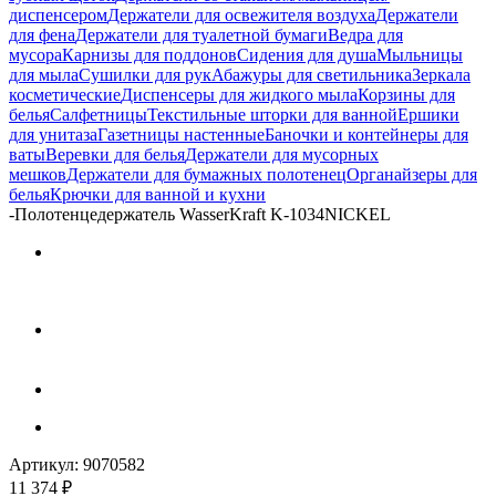
диспенсером
Держатели для освежителя воздуха
Держатели
для фена
Держатели для туалетной бумаги
Ведра для
мусора
Карнизы для поддонов
Сидения для душа
Мыльницы
для мыла
Сушилки для рук
Абажуры для светильника
Зеркала
косметические
Диспенсеры для жидкого мыла
Корзины для
белья
Салфетницы
Текстильные шторки для ванной
Ершики
для унитаза
Газетницы настенные
Баночки и контейнеры для
ваты
Веревки для белья
Держатели для мусорных
мешков
Держатели для бумажных полотенец
Органайзеры для
белья
Крючки для ванной и кухни
-
Полотенцедержатель WasserKraft K-1034NICKEL
Артикул:
9070582
11 374
₽