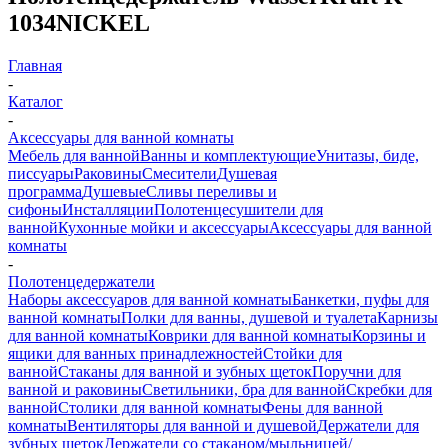
1034NICKEL
Главная
-
Каталог
-
Аксессуары для ванной комнаты
Мебель для ванной
Ванны и комплектующие
Унитазы, биде,
писсуары
Раковины
Смесители
Душевая
программа
Душевые
Сливы переливы и
сифоны
Инсталляции
Полотенцесушители для
ванной
Кухонные мойки и аксессуары
Аксессуары для ванной
комнаты
-
Полотенцедержатели
Наборы аксессуаров для ванной комнаты
Банкетки, пуфы для
ванной комнаты
Полки для ванны, душевой и туалета
Карнизы
для ванной комнаты
Коврики для ванной комнаты
Корзины и
ящики для ванных принадлежностей
Стойки для
ванной
Стаканы для ванной и зубных щеток
Поручни для
ванной и раковины
Светильники, бра для ванной
Скребки для
ванной
Столики для ванной комнаты
Фены для ванной
комнаты
Вентиляторы для ванной и душевой
Держатели для
зубных щеток
Держатели со стаканом/мыльницей/