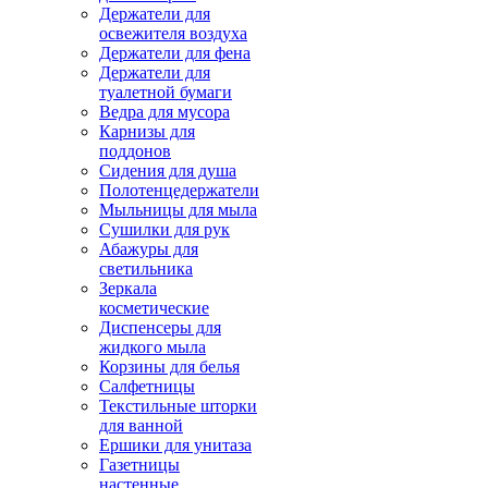
Держатели для
освежителя воздуха
Держатели для фена
Держатели для
туалетной бумаги
Ведра для мусора
Карнизы для
поддонов
Сидения для душа
Полотенцедержатели
Мыльницы для мыла
Сушилки для рук
Абажуры для
светильника
Зеркала
косметические
Диспенсеры для
жидкого мыла
Корзины для белья
Салфетницы
Текстильные шторки
для ванной
Ершики для унитаза
Газетницы
настенные