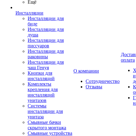
Ещё
Инсталляции
Инсталляции для
биде
Инсталляции для
душа
Инсталляции для
писсуаров
Инсталляции для
Достав
раковины
оплата
Инсталляции для
чаш Генуя
Х
О компании
Кнопки для
и
инсталляций
Сотрудничество
д
Комплекты
Отзывы
К
крепления для
о
инсталляций
Г
унитазов
н
Системы
инсталляции для
унитаза
Смывные бачки
скрытого монтажа
Смывные устройства