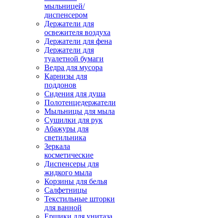
мыльницей/
диспенсером
Держатели для
освежителя воздуха
Держатели для фена
Держатели для
туалетной бумаги
Ведра для мусора
Карнизы для
поддонов
Сидения для душа
Полотенцедержатели
Мыльницы для мыла
Сушилки для рук
Абажуры для
светильника
Зеркала
косметические
Диспенсеры для
жидкого мыла
Корзины для белья
Салфетницы
Текстильные шторки
для ванной
Ершики для унитаза