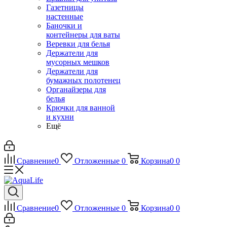
Газетницы
настенные
Баночки и
контейнеры для ваты
Веревки для белья
Держатели для
мусорных мешков
Держатели для
бумажных полотенец
Органайзеры для
белья
Крючки для ванной
и кухни
Ещё
Сравнение
0
Отложенные
0
Корзина
0
0
Сравнение
0
Отложенные
0
Корзина
0
0