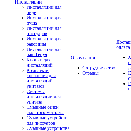
Инсталляции
Инсталляции для
биде
Инсталляции для
душа
Инсталляции для
писсуаров
Инсталляции для
Достав
раковины
оплата
Инсталляции для
чаш Генуя
Х
О компании
Кнопки для
и
инсталляций
Сотрудничество
д
Комплекты
Отзывы
К
крепления для
о
инсталляций
Г
унитазов
н
Системы
инсталляции для
унитаза
Смывные бачки
скрытого монтажа
Смывные устройства
для писсуаров
Смывные устройства