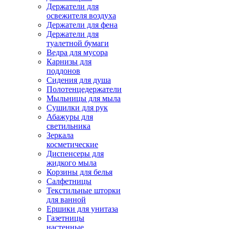
Держатели для
освежителя воздуха
Держатели для фена
Держатели для
туалетной бумаги
Ведра для мусора
Карнизы для
поддонов
Сидения для душа
Полотенцедержатели
Мыльницы для мыла
Сушилки для рук
Абажуры для
светильника
Зеркала
косметические
Диспенсеры для
жидкого мыла
Корзины для белья
Салфетницы
Текстильные шторки
для ванной
Ершики для унитаза
Газетницы
настенные