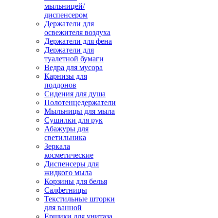
мыльницей/
диспенсером
Держатели для
освежителя воздуха
Держатели для фена
Держатели для
туалетной бумаги
Ведра для мусора
Карнизы для
поддонов
Сидения для душа
Полотенцедержатели
Мыльницы для мыла
Сушилки для рук
Абажуры для
светильника
Зеркала
косметические
Диспенсеры для
жидкого мыла
Корзины для белья
Салфетницы
Текстильные шторки
для ванной
Ершики для унитаза