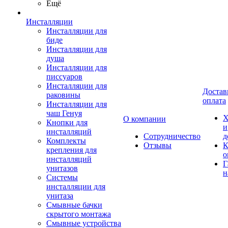
Ещё
Инсталляции
Инсталляции для
биде
Инсталляции для
душа
Инсталляции для
писсуаров
Инсталляции для
Достав
раковины
оплата
Инсталляции для
чаш Генуя
Х
О компании
Кнопки для
и
инсталляций
Сотрудничество
д
Комплекты
Отзывы
К
крепления для
о
инсталляций
Г
унитазов
н
Системы
инсталляции для
унитаза
Смывные бачки
скрытого монтажа
Смывные устройства