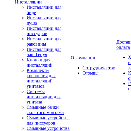
Инсталляции
Инсталляции для
биде
Инсталляции для
душа
Инсталляции для
писсуаров
Инсталляции для
Достав
раковины
оплата
Инсталляции для
чаш Генуя
Х
О компании
Кнопки для
и
инсталляций
Сотрудничество
д
Комплекты
Отзывы
К
крепления для
о
инсталляций
Г
унитазов
н
Системы
инсталляции для
унитаза
Смывные бачки
скрытого монтажа
Смывные устройства
для писсуаров
Смывные устройства