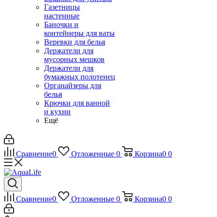
Газетницы
настенные
Баночки и
контейнеры для ваты
Веревки для белья
Держатели для
мусорных мешков
Держатели для
бумажных полотенец
Органайзеры для
белья
Крючки для ванной
и кухни
Ещё
Сравнение
0
Отложенные
0
Корзина
0
0
Сравнение
0
Отложенные
0
Корзина
0
0