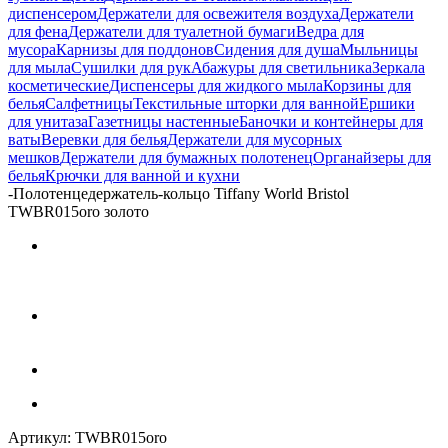
диспенсером
Держатели для освежителя воздуха
Держатели
для фена
Держатели для туалетной бумаги
Ведра для
мусора
Карнизы для поддонов
Сидения для душа
Мыльницы
для мыла
Сушилки для рук
Абажуры для светильника
Зеркала
косметические
Диспенсеры для жидкого мыла
Корзины для
белья
Салфетницы
Текстильные шторки для ванной
Ершики
для унитаза
Газетницы настенные
Баночки и контейнеры для
ваты
Веревки для белья
Держатели для мусорных
мешков
Держатели для бумажных полотенец
Органайзеры для
белья
Крючки для ванной и кухни
-
Полотенцедержатель-кольцо Tiffany World Bristol
TWBR015oro золото
Артикул:
TWBR015oro