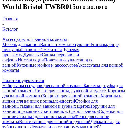
World Bristol TWBR015oro золото
Главная
-
Каталог
-
Аксессуары для ванной комнаты
Мебель для ванной
Ванны и комплектующие
Унитазы, биде,
писсуары
Раковины
Смесители
Душевая
программа
Душевые
Сливы переливы и
сифоны
Инсталляции
Полотенцесушители для
ванной
Кухонные мойки и аксессуары
Аксессуары для ванной
комнаты
-
Полотенцедержатели
Наборы аксессуаров для ванной комнаты
Банкетки, пуфы для
ванной комнаты
Полки для ванны, душевой и туалета
Карнизы
для ванной комнаты
Коврики для ванной комнаты
Корзины и
ящики для ванных принадлежностей
Стойки для
ванной
Стаканы для ванной и зубных щеток
Поручни для
ванной и раковины
Светильники, бра для ванной
Скребки для
ванной
Столики для ванной комнаты
Фены для ванной
комнаты
Вентиляторы для ванной и душевой
Держатели для
зубных щеток
Держатели со стаканом/мыльницей/