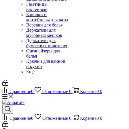
Газетницы
настенные
Баночки и
контейнеры для ваты
Веревки для белья
Держатели для
мусорных мешков
Держатели для
бумажных полотенец
Органайзеры для
белья
Крючки для ванной
и кухни
Ещё
Сравнение
0
Отложенные
0
Корзина
0
0
Сравнение
0
Отложенные
0
Корзина
0
0