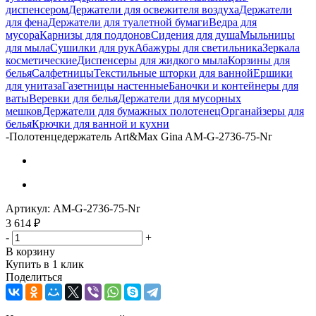
диспенсером
Держатели для освежителя воздуха
Держатели
для фена
Держатели для туалетной бумаги
Ведра для
мусора
Карнизы для поддонов
Сидения для душа
Мыльницы
для мыла
Сушилки для рук
Абажуры для светильника
Зеркала
косметические
Диспенсеры для жидкого мыла
Корзины для
белья
Салфетницы
Текстильные шторки для ванной
Ершики
для унитаза
Газетницы настенные
Баночки и контейнеры для
ваты
Веревки для белья
Держатели для мусорных
мешков
Держатели для бумажных полотенец
Органайзеры для
белья
Крючки для ванной и кухни
-
Полотенцедержатель Art&Max Gina AM-G-2736-75-Nr
Артикул:
AM-G-2736-75-Nr
3 614
₽
-
+
В корзину
Купить в 1 клик
Поделиться