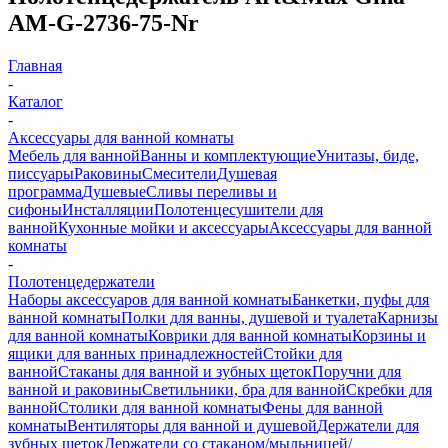
AM-G-2736-75-Nr
Главная
-
Каталог
-
Аксессуары для ванной комнаты
Мебель для ванной
Ванны и комплектующие
Унитазы, биде,
писсуары
Раковины
Смесители
Душевая
программа
Душевые
Сливы переливы и
сифоны
Инсталляции
Полотенцесушители для
ванной
Кухонные мойки и аксессуары
Аксессуары для ванной
комнаты
-
Полотенцедержатели
Наборы аксессуаров для ванной комнаты
Банкетки, пуфы для
ванной комнаты
Полки для ванны, душевой и туалета
Карнизы
для ванной комнаты
Коврики для ванной комнаты
Корзины и
ящики для ванных принадлежностей
Стойки для
ванной
Стаканы для ванной и зубных щеток
Поручни для
ванной и раковины
Светильники, бра для ванной
Скребки для
ванной
Столики для ванной комнаты
Фены для ванной
комнаты
Вентиляторы для ванной и душевой
Держатели для
зубных щеток
Держатели со стаканом/мыльницей/