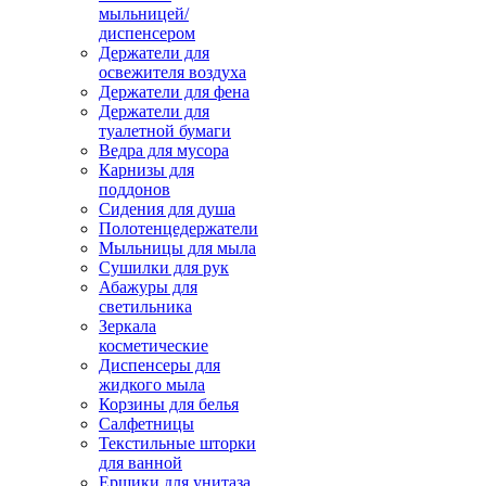
мыльницей/
диспенсером
Держатели для
освежителя воздуха
Держатели для фена
Держатели для
туалетной бумаги
Ведра для мусора
Карнизы для
поддонов
Сидения для душа
Полотенцедержатели
Мыльницы для мыла
Сушилки для рук
Абажуры для
светильника
Зеркала
косметические
Диспенсеры для
жидкого мыла
Корзины для белья
Салфетницы
Текстильные шторки
для ванной
Ершики для унитаза