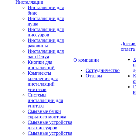
Инсталляции
Инсталляции для
биде
Инсталляции для
душа
Инсталляции для
писсуаров
Инсталляции для
Достав
раковины
оплата
Инсталляции для
чаш Генуя
Х
О компании
Кнопки для
и
инсталляций
Сотрудничество
д
Комплекты
Отзывы
К
крепления для
о
инсталляций
Г
унитазов
н
Системы
инсталляции для
унитаза
Смывные бачки
скрытого монтажа
Смывные устройства
для писсуаров
Смывные устройства