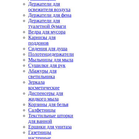
Держатели для
освежителя воздуха
Держатели для фена
Держатели для
туалетной бумаги
Ведра для мусора
Карнизы для
поддонов
Сидения для душа
Полотенцедержатели
Мыльницы для мыла
Сушилки для рук
Абажуры для
светильника
Зеркала
косметические
Диспенсеры для
жидкого мыла
Корзины для белья
Салфетницы
Текстильные шторки
для ванной
Ершики для унитаза
Газетницы
настенные