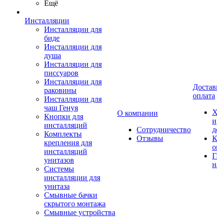
Ещё
Инсталляции
Инсталляции для
биде
Инсталляции для
душа
Инсталляции для
писсуаров
Инсталляции для
Достав
раковины
оплата
Инсталляции для
чаш Генуя
Х
О компании
Кнопки для
и
инсталляций
Сотрудничество
д
Комплекты
Отзывы
К
крепления для
о
инсталляций
Г
унитазов
н
Системы
инсталляции для
унитаза
Смывные бачки
скрытого монтажа
Смывные устройства