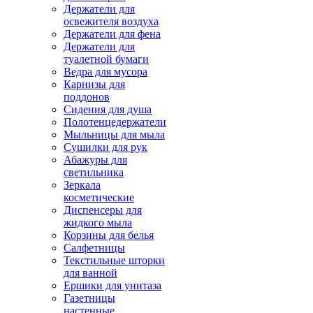
Держатели для
освежителя воздуха
Держатели для фена
Держатели для
туалетной бумаги
Ведра для мусора
Карнизы для
поддонов
Сидения для душа
Полотенцедержатели
Мыльницы для мыла
Сушилки для рук
Абажуры для
светильника
Зеркала
косметические
Диспенсеры для
жидкого мыла
Корзины для белья
Салфетницы
Текстильные шторки
для ванной
Ершики для унитаза
Газетницы
настенные