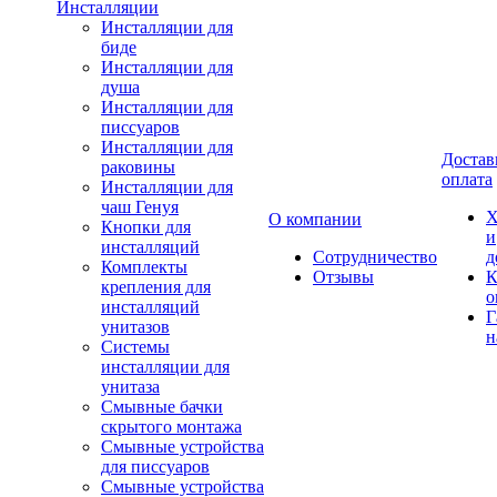
Инсталляции
Инсталляции для
биде
Инсталляции для
душа
Инсталляции для
писсуаров
Инсталляции для
Достав
раковины
оплата
Инсталляции для
чаш Генуя
Х
О компании
Кнопки для
и
инсталляций
Сотрудничество
д
Комплекты
Отзывы
К
крепления для
о
инсталляций
Г
унитазов
н
Системы
инсталляции для
унитаза
Смывные бачки
скрытого монтажа
Смывные устройства
для писсуаров
Смывные устройства