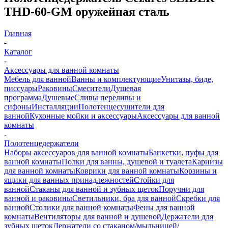
THD-60-GM оружейная сталь
Главная
-
Каталог
-
Аксессуары для ванной комнаты
Мебель для ванной
Ванны и комплектующие
Унитазы, биде,
писсуары
Раковины
Смесители
Душевая
программа
Душевые
Сливы переливы и
сифоны
Инсталляции
Полотенцесушители для
ванной
Кухонные мойки и аксессуары
Аксессуары для ванной
комнаты
-
Полотенцедержатели
Наборы аксессуаров для ванной комнаты
Банкетки, пуфы для
ванной комнаты
Полки для ванны, душевой и туалета
Карнизы
для ванной комнаты
Коврики для ванной комнаты
Корзины и
ящики для ванных принадлежностей
Стойки для
ванной
Стаканы для ванной и зубных щеток
Поручни для
ванной и раковины
Светильники, бра для ванной
Скребки для
ванной
Столики для ванной комнаты
Фены для ванной
комнаты
Вентиляторы для ванной и душевой
Держатели для
зубных щеток
Держатели со стаканом/мыльницей/