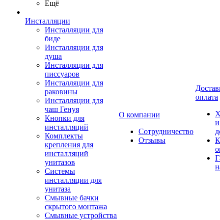
Ещё
Инсталляции
Инсталляции для
биде
Инсталляции для
душа
Инсталляции для
писсуаров
Инсталляции для
Достав
раковины
оплата
Инсталляции для
чаш Генуя
Х
О компании
Кнопки для
и
инсталляций
Сотрудничество
д
Комплекты
Отзывы
К
крепления для
о
инсталляций
Г
унитазов
н
Системы
инсталляции для
унитаза
Смывные бачки
скрытого монтажа
Смывные устройства