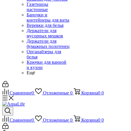
Газетницы
настенные
Баночки и
контейнеры для ваты
Веревки для белья
Держатели для
мусорных мешков
Держатели для
бумажных полотенец
Органайзеры для
белья
Крючки для ванной
и кухни
Ещё
Сравнение
0
Отложенные
0
Корзина
0
0
Сравнение
0
Отложенные
0
Корзина
0
0