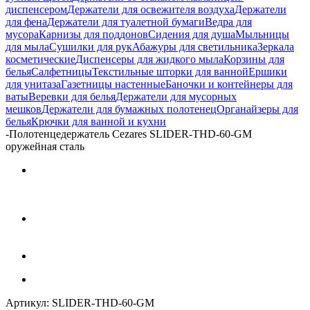
диспенсером
Держатели для освежителя воздуха
Держатели
для фена
Держатели для туалетной бумаги
Ведра для
мусора
Карнизы для поддонов
Сидения для душа
Мыльницы
для мыла
Сушилки для рук
Абажуры для светильника
Зеркала
косметические
Диспенсеры для жидкого мыла
Корзины для
белья
Салфетницы
Текстильные шторки для ванной
Ершики
для унитаза
Газетницы настенные
Баночки и контейнеры для
ваты
Веревки для белья
Держатели для мусорных
мешков
Держатели для бумажных полотенец
Органайзеры для
белья
Крючки для ванной и кухни
-
Полотенцедержатель Cezares SLIDER-THD-60-GM
оружейная сталь
Артикул:
SLIDER-THD-60-GM