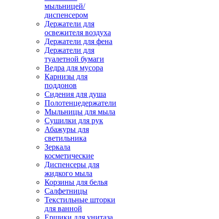
мыльницей/
диспенсером
Держатели для
освежителя воздуха
Держатели для фена
Держатели для
туалетной бумаги
Ведра для мусора
Карнизы для
поддонов
Сидения для душа
Полотенцедержатели
Мыльницы для мыла
Сушилки для рук
Абажуры для
светильника
Зеркала
косметические
Диспенсеры для
жидкого мыла
Корзины для белья
Салфетницы
Текстильные шторки
для ванной
Ершики для унитаза