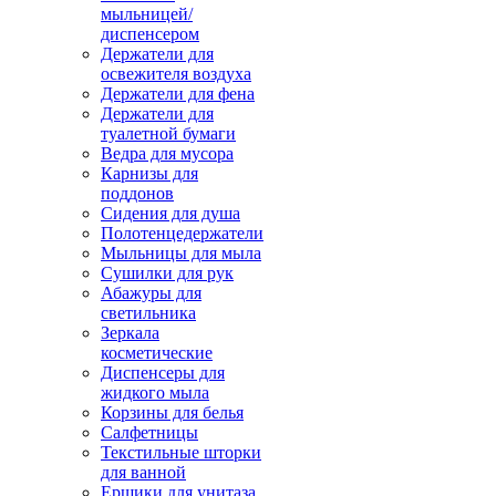
мыльницей/
диспенсером
Держатели для
освежителя воздуха
Держатели для фена
Держатели для
туалетной бумаги
Ведра для мусора
Карнизы для
поддонов
Сидения для душа
Полотенцедержатели
Мыльницы для мыла
Сушилки для рук
Абажуры для
светильника
Зеркала
косметические
Диспенсеры для
жидкого мыла
Корзины для белья
Салфетницы
Текстильные шторки
для ванной
Ершики для унитаза