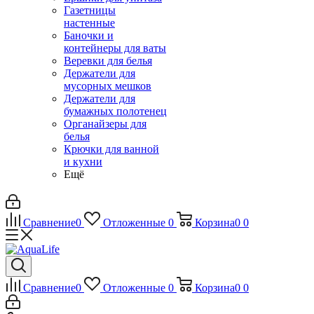
Газетницы
настенные
Баночки и
контейнеры для ваты
Веревки для белья
Держатели для
мусорных мешков
Держатели для
бумажных полотенец
Органайзеры для
белья
Крючки для ванной
и кухни
Ещё
Сравнение
0
Отложенные
0
Корзина
0
0
Сравнение
0
Отложенные
0
Корзина
0
0