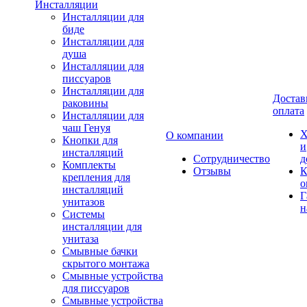
Инсталляции
Инсталляции для
биде
Инсталляции для
душа
Инсталляции для
писсуаров
Инсталляции для
Достав
раковины
оплата
Инсталляции для
чаш Генуя
Х
О компании
Кнопки для
и
инсталляций
Сотрудничество
д
Комплекты
Отзывы
К
крепления для
о
инсталляций
Г
унитазов
н
Системы
инсталляции для
унитаза
Смывные бачки
скрытого монтажа
Смывные устройства
для писсуаров
Смывные устройства