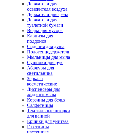
Держатели для
освежителя воздуха
Держатели для фена
Держатели для
туалетной бумаги
Ведра для мусора
Карнизы для
поддонов
Сидения для душа
Полотенцедержатели
Мыльницы для мыла
Сушилки для рук
Абажуры для
светильника
Зеркала
косметические
Диспенсеры для
жидкого мыла
Корзины для белья
Салфетницы
Текстильные шторки
для ванной
Ершики для унитаза
Газетницы
настенные