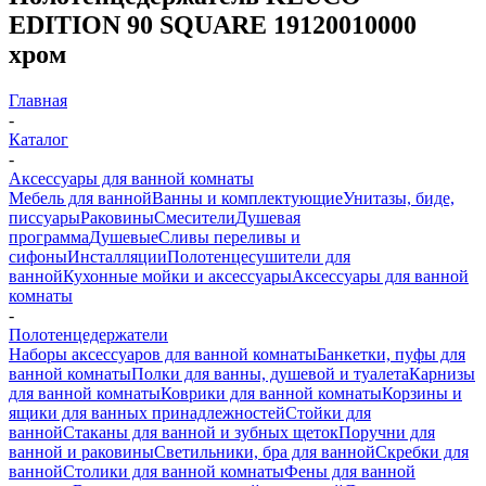
EDITION 90 SQUARE 19120010000
хром
Главная
-
Каталог
-
Аксессуары для ванной комнаты
Мебель для ванной
Ванны и комплектующие
Унитазы, биде,
писсуары
Раковины
Смесители
Душевая
программа
Душевые
Сливы переливы и
сифоны
Инсталляции
Полотенцесушители для
ванной
Кухонные мойки и аксессуары
Аксессуары для ванной
комнаты
-
Полотенцедержатели
Наборы аксессуаров для ванной комнаты
Банкетки, пуфы для
ванной комнаты
Полки для ванны, душевой и туалета
Карнизы
для ванной комнаты
Коврики для ванной комнаты
Корзины и
ящики для ванных принадлежностей
Стойки для
ванной
Стаканы для ванной и зубных щеток
Поручни для
ванной и раковины
Светильники, бра для ванной
Скребки для
ванной
Столики для ванной комнаты
Фены для ванной