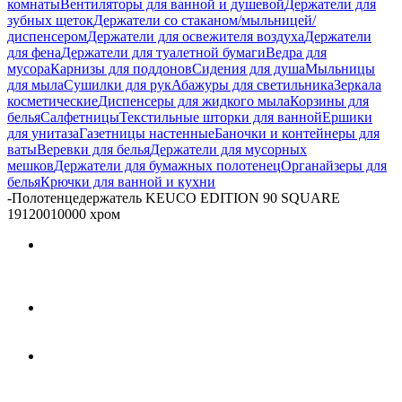
комнаты
Вентиляторы для ванной и душевой
Держатели для
зубных щеток
Держатели со стаканом/мыльницей/
диспенсером
Держатели для освежителя воздуха
Держатели
для фена
Держатели для туалетной бумаги
Ведра для
мусора
Карнизы для поддонов
Сидения для душа
Мыльницы
для мыла
Сушилки для рук
Абажуры для светильника
Зеркала
косметические
Диспенсеры для жидкого мыла
Корзины для
белья
Салфетницы
Текстильные шторки для ванной
Ершики
для унитаза
Газетницы настенные
Баночки и контейнеры для
ваты
Веревки для белья
Держатели для мусорных
мешков
Держатели для бумажных полотенец
Органайзеры для
белья
Крючки для ванной и кухни
-
Полотенцедержатель KEUCO EDITION 90 SQUARE
19120010000 хром