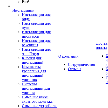
Ещё
Инсталляции
Инсталляции для
биде
Инсталляции для
душа
Инсталляции для
писсуаров
Инсталляции для
Достав
раковины
оплата
Инсталляции для
чаш Генуя
Х
О компании
Кнопки для
и
инсталляций
Сотрудничество
д
Комплекты
Отзывы
К
крепления для
о
инсталляций
Г
унитазов
н
Системы
инсталляции для
унитаза
Смывные бачки
скрытого монтажа
Смывные устройства