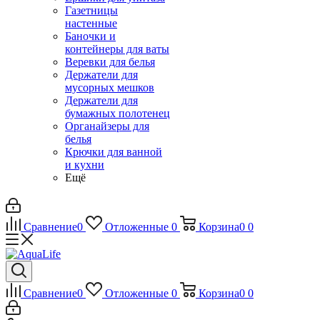
Газетницы
настенные
Баночки и
контейнеры для ваты
Веревки для белья
Держатели для
мусорных мешков
Держатели для
бумажных полотенец
Органайзеры для
белья
Крючки для ванной
и кухни
Ещё
Сравнение
0
Отложенные
0
Корзина
0
0
Сравнение
0
Отложенные
0
Корзина
0
0