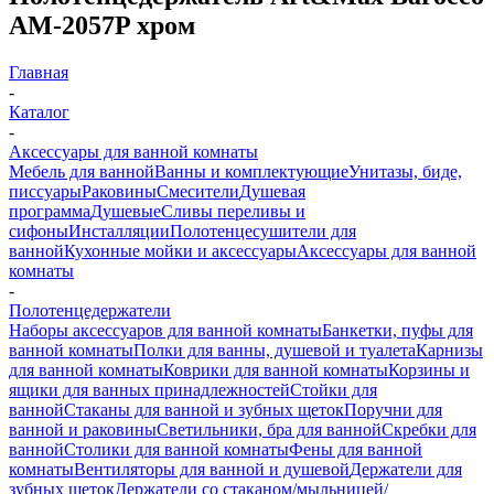
AM-2057P хром
Главная
-
Каталог
-
Аксессуары для ванной комнаты
Мебель для ванной
Ванны и комплектующие
Унитазы, биде,
писсуары
Раковины
Смесители
Душевая
программа
Душевые
Сливы переливы и
сифоны
Инсталляции
Полотенцесушители для
ванной
Кухонные мойки и аксессуары
Аксессуары для ванной
комнаты
-
Полотенцедержатели
Наборы аксессуаров для ванной комнаты
Банкетки, пуфы для
ванной комнаты
Полки для ванны, душевой и туалета
Карнизы
для ванной комнаты
Коврики для ванной комнаты
Корзины и
ящики для ванных принадлежностей
Стойки для
ванной
Стаканы для ванной и зубных щеток
Поручни для
ванной и раковины
Светильники, бра для ванной
Скребки для
ванной
Столики для ванной комнаты
Фены для ванной
комнаты
Вентиляторы для ванной и душевой
Держатели для
зубных щеток
Держатели со стаканом/мыльницей/