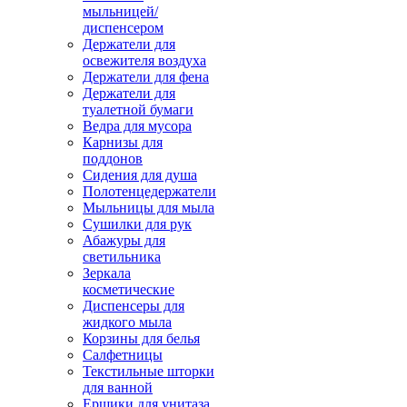
мыльницей/
диспенсером
Держатели для
освежителя воздуха
Держатели для фена
Держатели для
туалетной бумаги
Ведра для мусора
Карнизы для
поддонов
Сидения для душа
Полотенцедержатели
Мыльницы для мыла
Сушилки для рук
Абажуры для
светильника
Зеркала
косметические
Диспенсеры для
жидкого мыла
Корзины для белья
Салфетницы
Текстильные шторки
для ванной
Ершики для унитаза