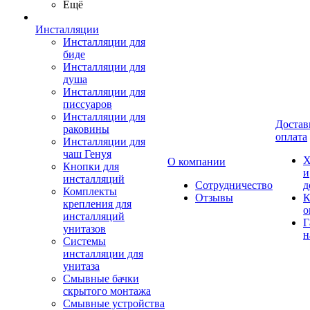
Ещё
Инсталляции
Инсталляции для
биде
Инсталляции для
душа
Инсталляции для
писсуаров
Инсталляции для
Достав
раковины
оплата
Инсталляции для
чаш Генуя
Х
О компании
Кнопки для
и
инсталляций
Сотрудничество
д
Комплекты
Отзывы
К
крепления для
о
инсталляций
Г
унитазов
н
Системы
инсталляции для
унитаза
Смывные бачки
скрытого монтажа
Смывные устройства