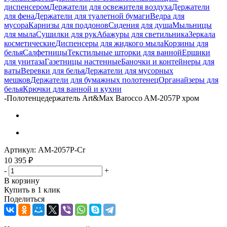
диспенсером
Держатели для освежителя воздуха
Держатели
для фена
Держатели для туалетной бумаги
Ведра для
мусора
Карнизы для поддонов
Сидения для душа
Мыльницы
для мыла
Сушилки для рук
Абажуры для светильника
Зеркала
косметические
Диспенсеры для жидкого мыла
Корзины для
белья
Салфетницы
Текстильные шторки для ванной
Ершики
для унитаза
Газетницы настенные
Баночки и контейнеры для
ваты
Веревки для белья
Держатели для мусорных
мешков
Держатели для бумажных полотенец
Органайзеры для
белья
Крючки для ванной и кухни
-
Полотенцедержатель Art&Max Barocco AM-2057P хром
Артикул:
AM-2057P-Cr
10 395
₽
-
+
В корзину
Купить в 1 клик
Поделиться