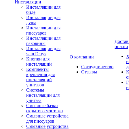
Инсталляции
Инсталляции для
биде
Инсталляции для
душа
Инсталляции для
писсуаров
Инсталляции для
Достав
раковины
оплата
Инсталляции для
чаш Генуя
Х
О компании
Кнопки для
и
инсталляций
Сотрудничество
д
Комплекты
Отзывы
К
крепления для
о
инсталляций
Г
унитазов
н
Системы
инсталляции для
унитаза
Смывные бачки
скрытого монтажа
Смывные устройства
для писсуаров
Смывные устройства