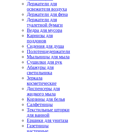
Держатели для
освежителя воздуха
Держатели для фена
Держатели для
туалетной бумаги
Ведра для мусора
Карнизы для
поддонов
Сидения для душа
Полотенцедержатели
Мыльницы для мыла
Сушилки для рук
Абажуры для
светильника
Зеркала
косметические
Диспенсеры для
жидкого мыла
Корзины для белья
Салфетницы
Текстильные шторки
для ванной
Ершики для унитаза
Газетницы
настенные