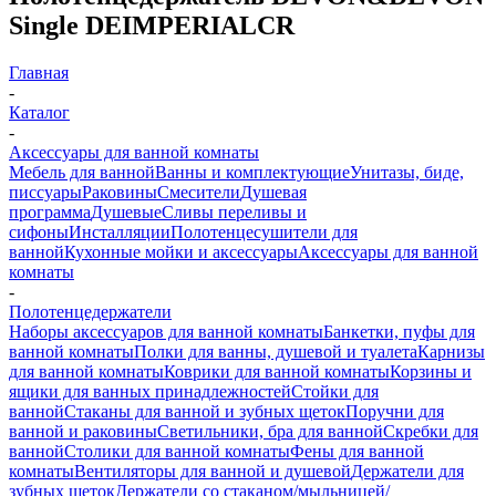
Single DEIMPERIALCR
Главная
-
Каталог
-
Аксессуары для ванной комнаты
Мебель для ванной
Ванны и комплектующие
Унитазы, биде,
писсуары
Раковины
Смесители
Душевая
программа
Душевые
Сливы переливы и
сифоны
Инсталляции
Полотенцесушители для
ванной
Кухонные мойки и аксессуары
Аксессуары для ванной
комнаты
-
Полотенцедержатели
Наборы аксессуаров для ванной комнаты
Банкетки, пуфы для
ванной комнаты
Полки для ванны, душевой и туалета
Карнизы
для ванной комнаты
Коврики для ванной комнаты
Корзины и
ящики для ванных принадлежностей
Стойки для
ванной
Стаканы для ванной и зубных щеток
Поручни для
ванной и раковины
Светильники, бра для ванной
Скребки для
ванной
Столики для ванной комнаты
Фены для ванной
комнаты
Вентиляторы для ванной и душевой
Держатели для
зубных щеток
Держатели со стаканом/мыльницей/