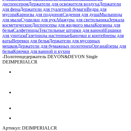
диспенсером
Держатели для освежителя воздуха
Держатели
для фена
Держатели для туалетной бумаги
Ведра для
мусора
Карнизы для поддонов
Сидения для душа
Мыльницы
для мыла
Сушилки для рук
Абажуры для светильника
Зеркала
косметические
Диспенсеры для жидкого мыла
Корзины для
белья
Салфетницы
Текстильные шторки для ванной
Ершики
для унитаза
Газетницы настенные
Баночки и контейнеры для
ваты
Веревки для белья
Держатели для мусорных
мешков
Держатели для бумажных полотенец
Органайзеры для
белья
Крючки для ванной и кухни
-
Полотенцедержатель DEVON&DEVON Single
DEIMPERIALCR
Артикул:
DEIMPERIALCR