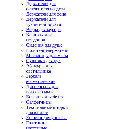
Держатели для
освежителя воздуха
Держатели для фена
Держатели для
туалетной бумаги
Ведра для мусора
Карнизы для
поддонов
Сидения для душа
Полотенцедержатели
Мыльницы для мыла
Сушилки для рук
Абажуры для
светильника
Зеркала
косметические
Диспенсеры для
жидкого мыла
Корзины для белья
Салфетницы
Текстильные шторки
для ванной
Ершики для унитаза
Газетницы
настенные