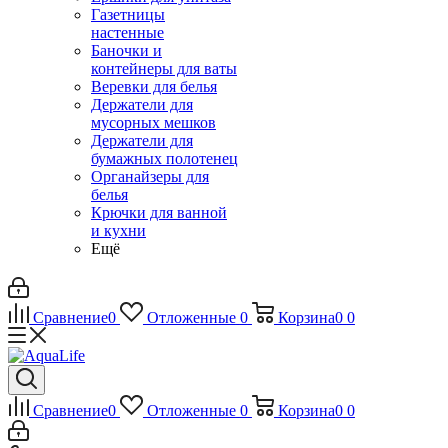
Газетницы
настенные
Баночки и
контейнеры для ваты
Веревки для белья
Держатели для
мусорных мешков
Держатели для
бумажных полотенец
Органайзеры для
белья
Крючки для ванной
и кухни
Ещё
Сравнение
0
Отложенные
0
Корзина
0
0
Сравнение
0
Отложенные
0
Корзина
0
0