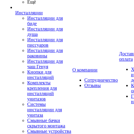
Ещё
Инсталляции
Инсталляции для
биде
Инсталляции для
душа
Инсталляции для
писсуаров
Инсталляции для
Достав
раковины
оплата
Инсталляции для
чаш Генуя
Х
О компании
Кнопки для
и
инсталляций
Сотрудничество
д
Комплекты
Отзывы
К
крепления для
о
инсталляций
Г
унитазов
н
Системы
инсталляции для
унитаза
Смывные бачки
скрытого монтажа
Смывные устройства