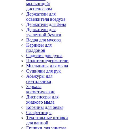
мыльницей/
диспенсером
Держатели для
освежителя воздуха
Держатели для фена
Держатели для
туалетной бумаги
Ведра для мусора
Карнизы для
поддонов
Сидения для душа
Полотенцедержатели
Мыльницы для мыла
Сушилки для рук
Абажуры для
светильника
Зеркала
косметические
Диспенсеры для
жидкого мыла
Корзины для белья
Салфетницы
Текстильные шторки
для ванной
Ершики для унитаза