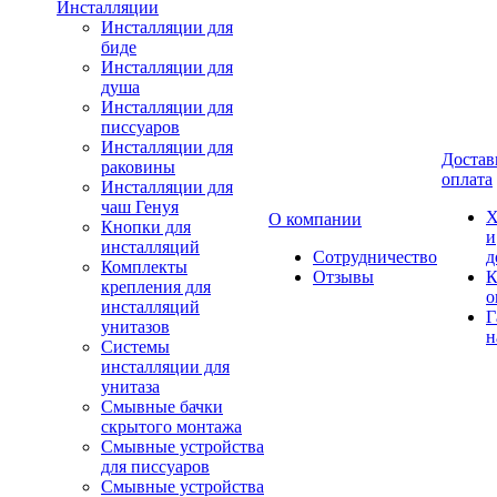
Инсталляции
Инсталляции для
биде
Инсталляции для
душа
Инсталляции для
писсуаров
Инсталляции для
Достав
раковины
оплата
Инсталляции для
чаш Генуя
Х
О компании
Кнопки для
и
инсталляций
Сотрудничество
д
Комплекты
Отзывы
К
крепления для
о
инсталляций
Г
унитазов
н
Системы
инсталляции для
унитаза
Смывные бачки
скрытого монтажа
Смывные устройства
для писсуаров
Смывные устройства