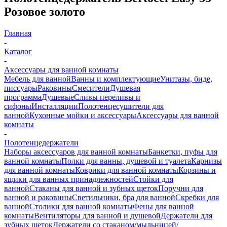
Розовое золото
Главная
-
Каталог
-
Аксессуары для ванной комнаты
Мебель для ванной
Ванны и комплектующие
Унитазы, биде,
писсуары
Раковины
Смесители
Душевая
программа
Душевые
Сливы переливы и
сифоны
Инсталляции
Полотенцесушители для
ванной
Кухонные мойки и аксессуары
Аксессуары для ванной
комнаты
-
Полотенцедержатели
Наборы аксессуаров для ванной комнаты
Банкетки, пуфы для
ванной комнаты
Полки для ванны, душевой и туалета
Карнизы
для ванной комнаты
Коврики для ванной комнаты
Корзины и
ящики для ванных принадлежностей
Стойки для
ванной
Стаканы для ванной и зубных щеток
Поручни для
ванной и раковины
Светильники, бра для ванной
Скребки для
ванной
Столики для ванной комнаты
Фены для ванной
комнаты
Вентиляторы для ванной и душевой
Держатели для
зубных щеток
Держатели со стаканом/мыльницей/