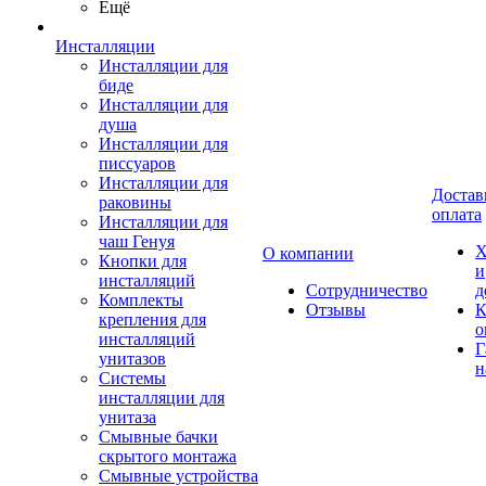
Ещё
Инсталляции
Инсталляции для
биде
Инсталляции для
душа
Инсталляции для
писсуаров
Инсталляции для
Достав
раковины
оплата
Инсталляции для
чаш Генуя
Х
О компании
Кнопки для
и
инсталляций
Сотрудничество
д
Комплекты
Отзывы
К
крепления для
о
инсталляций
Г
унитазов
н
Системы
инсталляции для
унитаза
Смывные бачки
скрытого монтажа
Смывные устройства