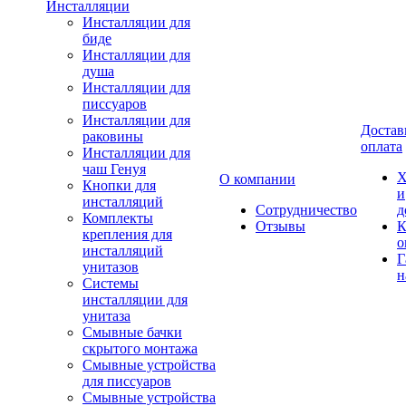
Инсталляции
Инсталляции для
биде
Инсталляции для
душа
Инсталляции для
писсуаров
Инсталляции для
Достав
раковины
оплата
Инсталляции для
чаш Генуя
Х
О компании
Кнопки для
и
инсталляций
Сотрудничество
д
Комплекты
Отзывы
К
крепления для
о
инсталляций
Г
унитазов
н
Системы
инсталляции для
унитаза
Смывные бачки
скрытого монтажа
Смывные устройства
для писсуаров
Смывные устройства