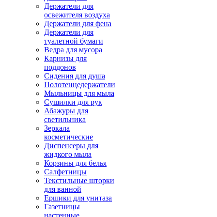
Держатели для
освежителя воздуха
Держатели для фена
Держатели для
туалетной бумаги
Ведра для мусора
Карнизы для
поддонов
Сидения для душа
Полотенцедержатели
Мыльницы для мыла
Сушилки для рук
Абажуры для
светильника
Зеркала
косметические
Диспенсеры для
жидкого мыла
Корзины для белья
Салфетницы
Текстильные шторки
для ванной
Ершики для унитаза
Газетницы
настенные