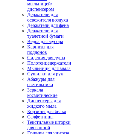
мыльницей/
диспенсером
Держатели для
освежителя воздуха
Держатели для фена
Держатели для
туалетной бумаги
Ведра для мусора
Карнизы для
поддонов
Сидения для душа
Полотенцедержатели
Мыльницы для мыла
Сушилки для рук
Абажуры для
светильника
Зеркала
косметические
Диспенсеры для
жидкого мыла
Корзины для белья
Салфетницы
Текстильные шторки
для ванной
Ершики для унитаза