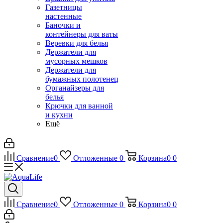
Газетницы
настенные
Баночки и
контейнеры для ваты
Веревки для белья
Держатели для
мусорных мешков
Держатели для
бумажных полотенец
Органайзеры для
белья
Крючки для ванной
и кухни
Ещё
Сравнение
0
Отложенные
0
Корзина
0
0
Сравнение
0
Отложенные
0
Корзина
0
0