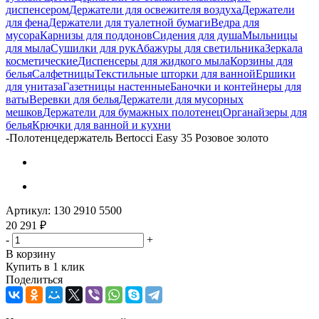
диспенсером
Держатели для освежителя воздуха
Держатели
для фена
Держатели для туалетной бумаги
Ведра для
мусора
Карнизы для поддонов
Сидения для душа
Мыльницы
для мыла
Сушилки для рук
Абажуры для светильника
Зеркала
косметические
Диспенсеры для жидкого мыла
Корзины для
белья
Салфетницы
Текстильные шторки для ванной
Ершики
для унитаза
Газетницы настенные
Баночки и контейнеры для
ваты
Веревки для белья
Держатели для мусорных
мешков
Держатели для бумажных полотенец
Органайзеры для
белья
Крючки для ванной и кухни
-
Полотенцедержатель Bertocci Easy 35 Розовое золото
Артикул:
130 2910 5500
20 291
₽
-
+
В корзину
Купить в 1 клик
Поделиться