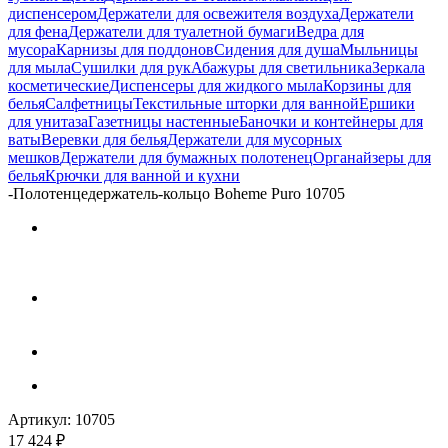
диспенсером
Держатели для освежителя воздуха
Держатели
для фена
Держатели для туалетной бумаги
Ведра для
мусора
Карнизы для поддонов
Сидения для душа
Мыльницы
для мыла
Сушилки для рук
Абажуры для светильника
Зеркала
косметические
Диспенсеры для жидкого мыла
Корзины для
белья
Салфетницы
Текстильные шторки для ванной
Ершики
для унитаза
Газетницы настенные
Баночки и контейнеры для
ваты
Веревки для белья
Держатели для мусорных
мешков
Держатели для бумажных полотенец
Органайзеры для
белья
Крючки для ванной и кухни
-
Полотенцедержатель-кольцо Boheme Puro 10705
Артикул:
10705
17 424
₽