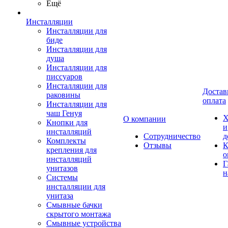
Ещё
Инсталляции
Инсталляции для
биде
Инсталляции для
душа
Инсталляции для
писсуаров
Инсталляции для
Достав
раковины
оплата
Инсталляции для
чаш Генуя
Х
О компании
Кнопки для
и
инсталляций
Сотрудничество
д
Комплекты
Отзывы
К
крепления для
о
инсталляций
Г
унитазов
н
Системы
инсталляции для
унитаза
Смывные бачки
скрытого монтажа
Смывные устройства