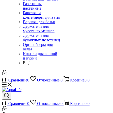
Газетницы
настенные
Баночки и
контейнеры для ваты
Веревки для белья
Держатели для
мусорных мешков
Держатели для
бумажных полотенец
Органайзеры для
белья
Крючки для ванной
и кухни
Ещё
Сравнение
0
Отложенные
0
Корзина
0
0
Сравнение
0
Отложенные
0
Корзина
0
0