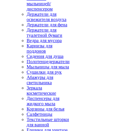
мыльницей/
диспенсером
Держатели для
освежителя воздуха
Держатели для фена
Держатели для
туалетной бумаги
Ведра для мусора
Карнизы для
поддонов
Сидения для душа
Полотенцедержатели
Мыльницы для мыла
Сушилки для рук
Абажуры для
светильника
Зеркала
косметические
Диспенсеры для
жидкого мыла
Корзины для белья
Салфетницы
Текстильные шторки
для ванной
Ершики для унитаза