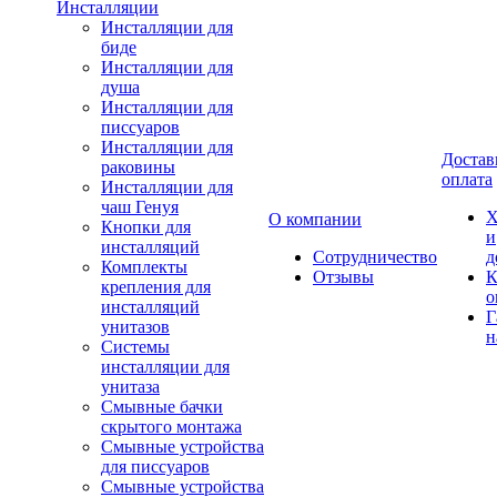
Инсталляции
Инсталляции для
биде
Инсталляции для
душа
Инсталляции для
писсуаров
Инсталляции для
Достав
раковины
оплата
Инсталляции для
чаш Генуя
Х
О компании
Кнопки для
и
инсталляций
Сотрудничество
д
Комплекты
Отзывы
К
крепления для
о
инсталляций
Г
унитазов
н
Системы
инсталляции для
унитаза
Смывные бачки
скрытого монтажа
Смывные устройства
для писсуаров
Смывные устройства