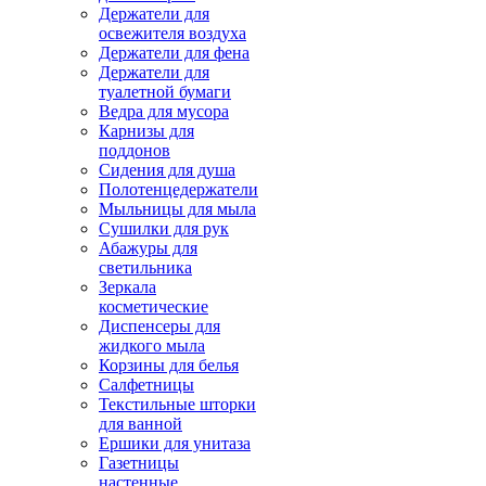
Держатели для
освежителя воздуха
Держатели для фена
Держатели для
туалетной бумаги
Ведра для мусора
Карнизы для
поддонов
Сидения для душа
Полотенцедержатели
Мыльницы для мыла
Сушилки для рук
Абажуры для
светильника
Зеркала
косметические
Диспенсеры для
жидкого мыла
Корзины для белья
Салфетницы
Текстильные шторки
для ванной
Ершики для унитаза
Газетницы
настенные