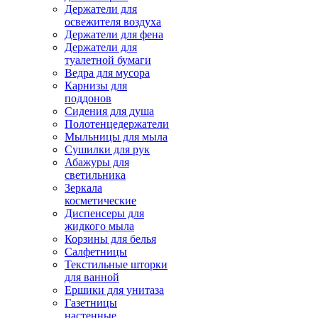
Держатели для
освежителя воздуха
Держатели для фена
Держатели для
туалетной бумаги
Ведра для мусора
Карнизы для
поддонов
Сидения для душа
Полотенцедержатели
Мыльницы для мыла
Сушилки для рук
Абажуры для
светильника
Зеркала
косметические
Диспенсеры для
жидкого мыла
Корзины для белья
Салфетницы
Текстильные шторки
для ванной
Ершики для унитаза
Газетницы
настенные