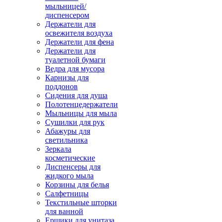
мыльницей/
диспенсером
Держатели для
освежителя воздуха
Держатели для фена
Держатели для
туалетной бумаги
Ведра для мусора
Карнизы для
поддонов
Сидения для душа
Полотенцедержатели
Мыльницы для мыла
Сушилки для рук
Абажуры для
светильника
Зеркала
косметические
Диспенсеры для
жидкого мыла
Корзины для белья
Салфетницы
Текстильные шторки
для ванной
Ершики для унитаза