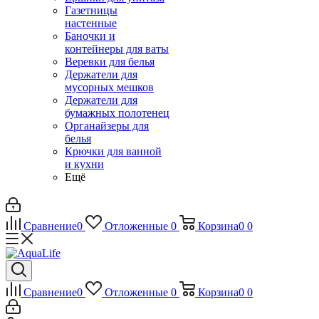
Газетницы
настенные
Баночки и
контейнеры для ваты
Веревки для белья
Держатели для
мусорных мешков
Держатели для
бумажных полотенец
Органайзеры для
белья
Крючки для ванной
и кухни
Ещё
Сравнение
0
Отложенные
0
Корзина
0
0
Сравнение
0
Отложенные
0
Корзина
0
0