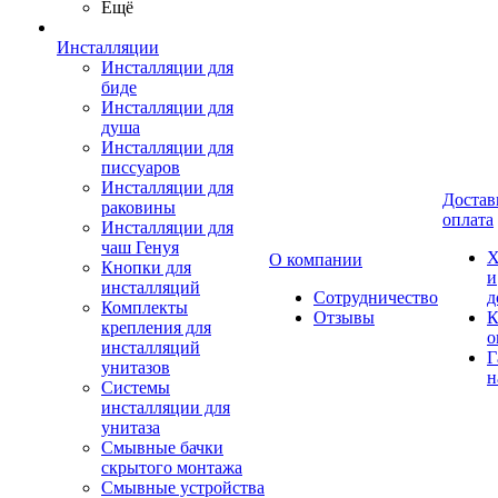
Ещё
Инсталляции
Инсталляции для
биде
Инсталляции для
душа
Инсталляции для
писсуаров
Инсталляции для
Достав
раковины
оплата
Инсталляции для
чаш Генуя
Х
О компании
Кнопки для
и
инсталляций
Сотрудничество
д
Комплекты
Отзывы
К
крепления для
о
инсталляций
Г
унитазов
н
Системы
инсталляции для
унитаза
Смывные бачки
скрытого монтажа
Смывные устройства