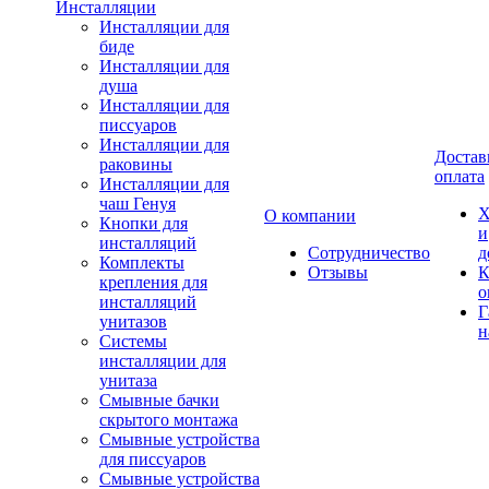
Инсталляции
Инсталляции для
биде
Инсталляции для
душа
Инсталляции для
писсуаров
Инсталляции для
Достав
раковины
оплата
Инсталляции для
чаш Генуя
Х
О компании
Кнопки для
и
инсталляций
Сотрудничество
д
Комплекты
Отзывы
К
крепления для
о
инсталляций
Г
унитазов
н
Системы
инсталляции для
унитаза
Смывные бачки
скрытого монтажа
Смывные устройства
для писсуаров
Смывные устройства