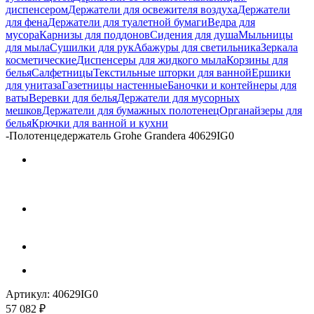
диспенсером
Держатели для освежителя воздуха
Держатели
для фена
Держатели для туалетной бумаги
Ведра для
мусора
Карнизы для поддонов
Сидения для душа
Мыльницы
для мыла
Сушилки для рук
Абажуры для светильника
Зеркала
косметические
Диспенсеры для жидкого мыла
Корзины для
белья
Салфетницы
Текстильные шторки для ванной
Ершики
для унитаза
Газетницы настенные
Баночки и контейнеры для
ваты
Веревки для белья
Держатели для мусорных
мешков
Держатели для бумажных полотенец
Органайзеры для
белья
Крючки для ванной и кухни
-
Полотенцедержатель Grohe Grandera 40629IG0
Артикул:
40629IG0
57 082
₽