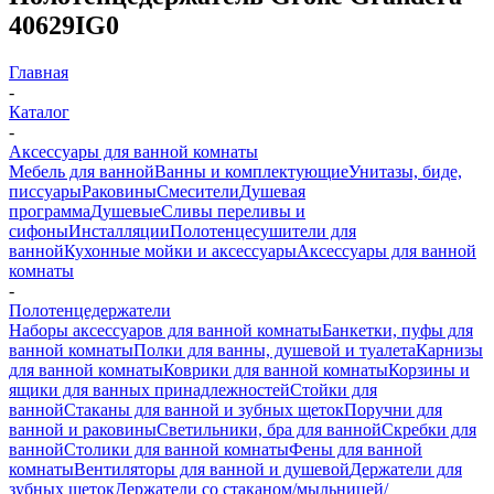
40629IG0
Главная
-
Каталог
-
Аксессуары для ванной комнаты
Мебель для ванной
Ванны и комплектующие
Унитазы, биде,
писсуары
Раковины
Смесители
Душевая
программа
Душевые
Сливы переливы и
сифоны
Инсталляции
Полотенцесушители для
ванной
Кухонные мойки и аксессуары
Аксессуары для ванной
комнаты
-
Полотенцедержатели
Наборы аксессуаров для ванной комнаты
Банкетки, пуфы для
ванной комнаты
Полки для ванны, душевой и туалета
Карнизы
для ванной комнаты
Коврики для ванной комнаты
Корзины и
ящики для ванных принадлежностей
Стойки для
ванной
Стаканы для ванной и зубных щеток
Поручни для
ванной и раковины
Светильники, бра для ванной
Скребки для
ванной
Столики для ванной комнаты
Фены для ванной
комнаты
Вентиляторы для ванной и душевой
Держатели для
зубных щеток
Держатели со стаканом/мыльницей/