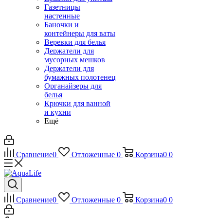
Газетницы
настенные
Баночки и
контейнеры для ваты
Веревки для белья
Держатели для
мусорных мешков
Держатели для
бумажных полотенец
Органайзеры для
белья
Крючки для ванной
и кухни
Ещё
Сравнение
0
Отложенные
0
Корзина
0
0
Сравнение
0
Отложенные
0
Корзина
0
0