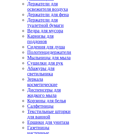
Держатели для
освежителя воздуха
Держатели для фена
Держатели для
туалетной бумаги
Ведра для мусора
Карнизы для
поддонов
Сидения для душа
Полотенцедержатели
Мыльницы для мыла
Сушилки для рук
Абажуры для
светильника
Зеркала
косметические
Диспенсеры для
жидкого мыла
Корзины для белья
Салфетницы
Текстильные шторки
для ванной
Ершики для унитаза
Газетницы
настенные