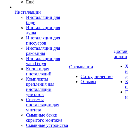
Ещё
Инсталляции
Инсталляции для
биде
Инсталляции для
душа
Инсталляции для
писсуаров
Инсталляции для
Достав
раковины
оплата
Инсталляции для
чаш Генуя
Х
О компании
Кнопки для
и
инсталляций
Сотрудничество
д
Комплекты
Отзывы
К
крепления для
о
инсталляций
Г
унитазов
н
Системы
инсталляции для
унитаза
Смывные бачки
скрытого монтажа
Смывные устройства