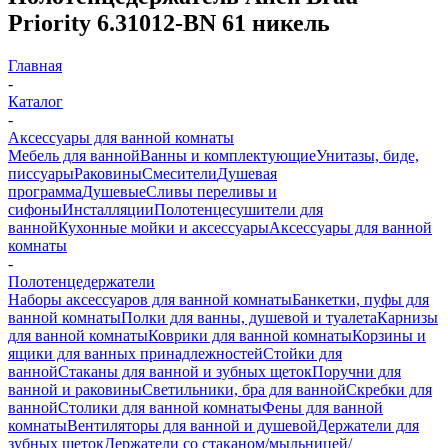
Priority 6.31012-BN 61 никель
Главная
-
Каталог
-
Аксессуары для ванной комнаты
Мебель для ванной
Ванны и комплектующие
Унитазы, биде,
писсуары
Раковины
Смесители
Душевая
программа
Душевые
Сливы переливы и
сифоны
Инсталляции
Полотенцесушители для
ванной
Кухонные мойки и аксессуары
Аксессуары для ванной
комнаты
-
Полотенцедержатели
Наборы аксессуаров для ванной комнаты
Банкетки, пуфы для
ванной комнаты
Полки для ванны, душевой и туалета
Карнизы
для ванной комнаты
Коврики для ванной комнаты
Корзины и
ящики для ванных принадлежностей
Стойки для
ванной
Стаканы для ванной и зубных щеток
Поручни для
ванной и раковины
Светильники, бра для ванной
Скребки для
ванной
Столики для ванной комнаты
Фены для ванной
комнаты
Вентиляторы для ванной и душевой
Держатели для
зубных щеток
Держатели со стаканом/мыльницей/