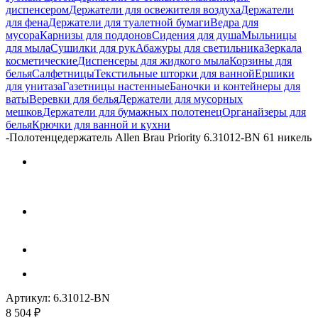
диспенсером
Держатели для освежителя воздуха
Держатели
для фена
Держатели для туалетной бумаги
Ведра для
мусора
Карнизы для поддонов
Сидения для душа
Мыльницы
для мыла
Сушилки для рук
Абажуры для светильника
Зеркала
косметические
Диспенсеры для жидкого мыла
Корзины для
белья
Салфетницы
Текстильные шторки для ванной
Ершики
для унитаза
Газетницы настенные
Баночки и контейнеры для
ваты
Веревки для белья
Держатели для мусорных
мешков
Держатели для бумажных полотенец
Органайзеры для
белья
Крючки для ванной и кухни
-
Полотенцедержатель Allen Brau Priority 6.31012-BN 61 никель
Артикул:
6.31012-BN
8 504
₽