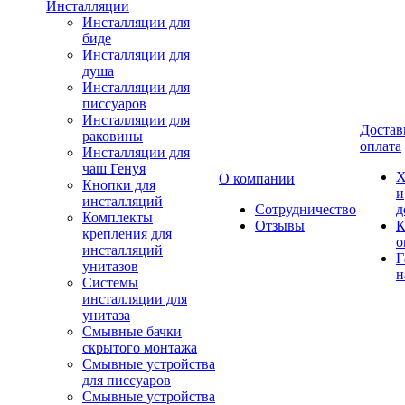
Инсталляции
Инсталляции для
биде
Инсталляции для
душа
Инсталляции для
писсуаров
Инсталляции для
Достав
раковины
оплата
Инсталляции для
чаш Генуя
Х
О компании
Кнопки для
и
инсталляций
Сотрудничество
д
Комплекты
Отзывы
К
крепления для
о
инсталляций
Г
унитазов
н
Системы
инсталляции для
унитаза
Смывные бачки
скрытого монтажа
Смывные устройства
для писсуаров
Смывные устройства