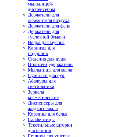
мыльницей/
диспенсером
Держатели для
освежителя воздуха
Держатели для фена
Держатели для
туалетной бумаги
Ведра для мусора
Карнизы для
поддонов
Сидения для душа
Полотенцедержатели
Мыльницы для мыла
Сушилки для рук
Абажуры для
светильника
Зеркала
косметические
Диспенсеры для
жидкого мыла
Корзины для белья
Салфетницы
Текстильные шторки
для ванной
Ершики для унитаза