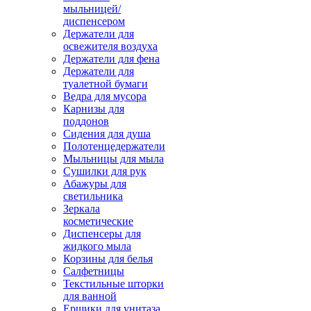
мыльницей/
диспенсером
Держатели для
освежителя воздуха
Держатели для фена
Держатели для
туалетной бумаги
Ведра для мусора
Карнизы для
поддонов
Сидения для душа
Полотенцедержатели
Мыльницы для мыла
Сушилки для рук
Абажуры для
светильника
Зеркала
косметические
Диспенсеры для
жидкого мыла
Корзины для белья
Салфетницы
Текстильные шторки
для ванной
Ершики для унитаза