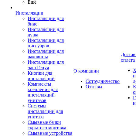
Ещё
Инсталляции
Инсталляции для
биде
Инсталляции для
душа
Инсталляции для
писсуаров
Инсталляции для
Достав
раковины
оплата
Инсталляции для
чаш Генуя
Х
О компании
Кнопки для
и
инсталляций
Сотрудничество
д
Комплекты
Отзывы
К
крепления для
о
инсталляций
Г
унитазов
н
Системы
инсталляции для
унитаза
Смывные бачки
скрытого монтажа
Смывные устройства