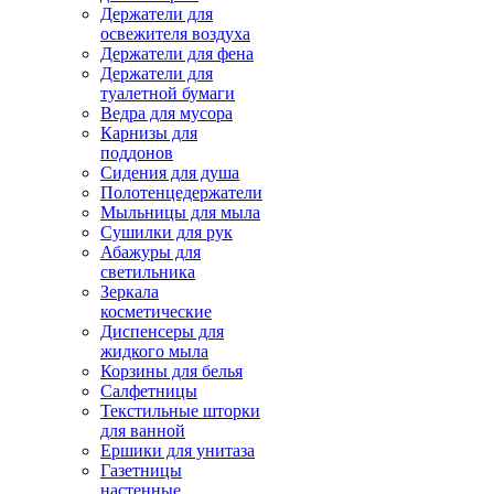
Держатели для
освежителя воздуха
Держатели для фена
Держатели для
туалетной бумаги
Ведра для мусора
Карнизы для
поддонов
Сидения для душа
Полотенцедержатели
Мыльницы для мыла
Сушилки для рук
Абажуры для
светильника
Зеркала
косметические
Диспенсеры для
жидкого мыла
Корзины для белья
Салфетницы
Текстильные шторки
для ванной
Ершики для унитаза
Газетницы
настенные