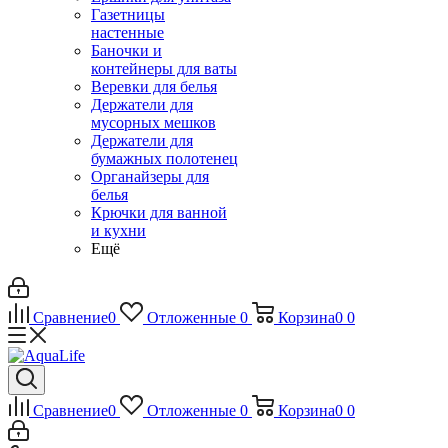
Газетницы
настенные
Баночки и
контейнеры для ваты
Веревки для белья
Держатели для
мусорных мешков
Держатели для
бумажных полотенец
Органайзеры для
белья
Крючки для ванной
и кухни
Ещё
Сравнение
0
Отложенные
0
Корзина
0
0
Сравнение
0
Отложенные
0
Корзина
0
0