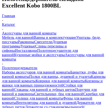
Excellent Kobo 1800BL
Главная
-
Каталог
-
Аксессуары для ванной комнаты
Мебель для ванной
Ванны и комплектующие
Унитазы, биде,
писсуары
Раковины
Смесители
Душевая
программа
Душевые
Сливы переливы и
сифоны
Инсталляции
Полотенцесушители для
ванной
Кухонные мойки и аксессуары
Аксессуары для ванной
комнаты
-
Полотенцедержатели
Наборы аксессуаров для ванной комнаты
Банкетки, пуфы для
ванной комнаты
Полки для ванны, душевой и туалета
Карнизы
для ванной комнаты
Коврики для ванной комнаты
Корзины и
ящики для ванных принадлежностей
Стойки для
ванной
Стаканы для ванной и зубных щеток
Поручни для
ванной и раковины
Светильники, бра для ванной
Скребки для
ванной
Столики для ванной комнаты
Фены для ванной
комнаты
Вентиляторы для ванной и душевой
Держатели для
зубных щеток
Держатели со стаканом/мыльницей/