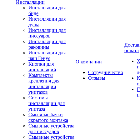
Инсталляции
Инсталляции для
биде
Инсталляции для
душа
Инсталляции для
писсуаров
Инсталляции для
Достав
раковины
оплата
Инсталляции для
чаш Генуя
Х
О компании
Кнопки для
и
инсталляций
Сотрудничество
д
Комплекты
Отзывы
К
крепления для
о
инсталляций
Г
унитазов
н
Системы
инсталляции для
унитаза
Смывные бачки
скрытого монтажа
Смывные устройства
для писсуаров
Смывные устройства