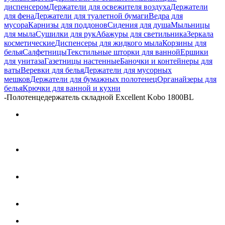
диспенсером
Держатели для освежителя воздуха
Держатели
для фена
Держатели для туалетной бумаги
Ведра для
мусора
Карнизы для поддонов
Сидения для душа
Мыльницы
для мыла
Сушилки для рук
Абажуры для светильника
Зеркала
косметические
Диспенсеры для жидкого мыла
Корзины для
белья
Салфетницы
Текстильные шторки для ванной
Ершики
для унитаза
Газетницы настенные
Баночки и контейнеры для
ваты
Веревки для белья
Держатели для мусорных
мешков
Держатели для бумажных полотенец
Органайзеры для
белья
Крючки для ванной и кухни
-
Полотенцедержатель складной Excellent Kobo 1800BL