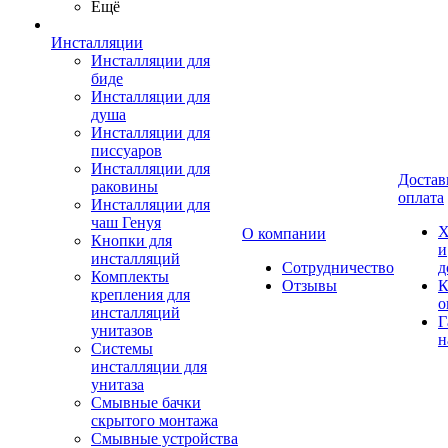
Ещё
Инсталляции
Инсталляции для
биде
Инсталляции для
душа
Инсталляции для
писсуаров
Инсталляции для
Достав
раковины
оплата
Инсталляции для
чаш Генуя
Х
О компании
Кнопки для
и
инсталляций
Сотрудничество
д
Комплекты
Отзывы
К
крепления для
о
инсталляций
Г
унитазов
н
Системы
инсталляции для
унитаза
Смывные бачки
скрытого монтажа
Смывные устройства