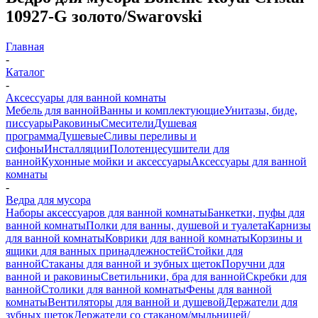
10927-G золото/Swarovski
Главная
-
Каталог
-
Аксессуары для ванной комнаты
Мебель для ванной
Ванны и комплектующие
Унитазы, биде,
писсуары
Раковины
Смесители
Душевая
программа
Душевые
Сливы переливы и
сифоны
Инсталляции
Полотенцесушители для
ванной
Кухонные мойки и аксессуары
Аксессуары для ванной
комнаты
-
Ведра для мусора
Наборы аксессуаров для ванной комнаты
Банкетки, пуфы для
ванной комнаты
Полки для ванны, душевой и туалета
Карнизы
для ванной комнаты
Коврики для ванной комнаты
Корзины и
ящики для ванных принадлежностей
Стойки для
ванной
Стаканы для ванной и зубных щеток
Поручни для
ванной и раковины
Светильники, бра для ванной
Скребки для
ванной
Столики для ванной комнаты
Фены для ванной
комнаты
Вентиляторы для ванной и душевой
Держатели для
зубных щеток
Держатели со стаканом/мыльницей/