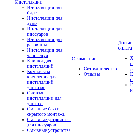
Инсталляции
Инсталляции для
биде
Инсталляции для
душа
Инсталляции для
писсуаров
Инсталляции для
Достав
раковины
оплата
Инсталляции для
чаш Генуя
Х
О компании
Кнопки для
и
инсталляций
Сотрудничество
д
Комплекты
Отзывы
К
крепления для
о
инсталляций
Г
унитазов
н
Системы
инсталляции для
унитаза
Смывные бачки
скрытого монтажа
Смывные устройства
для писсуаров
Смывные устройства