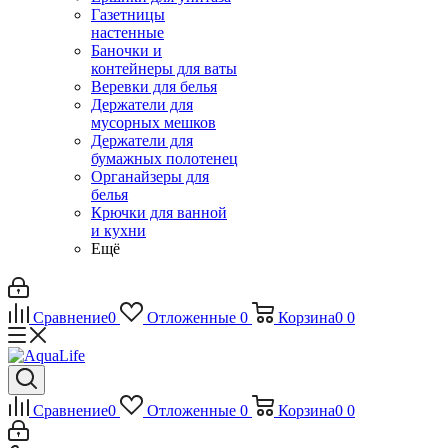
Газетницы
настенные
Баночки и
контейнеры для ваты
Веревки для белья
Держатели для
мусорных мешков
Держатели для
бумажных полотенец
Органайзеры для
белья
Крючки для ванной
и кухни
Ещё
Сравнение
0
Отложенные
0
Корзина
0
0
Сравнение
0
Отложенные
0
Корзина
0
0