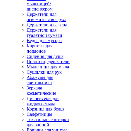
мыльницей/
диспенсером
Держатели для
освежителя воздуха
Держатели для фена
Держатели для
туалетной бумаги
Ведра для мусора
Карнизы для
поддонов
Сидения для душа
Полотенцедержатели
Мыльницы для мыла
Сушилки для рук
Абажуры для
светильника
Зеркала
косметические
Диспенсеры для
жидкого мыла
Корзины для белья
Салфетницы
Текстильные шторки
для ванной
Ершики для унитаза