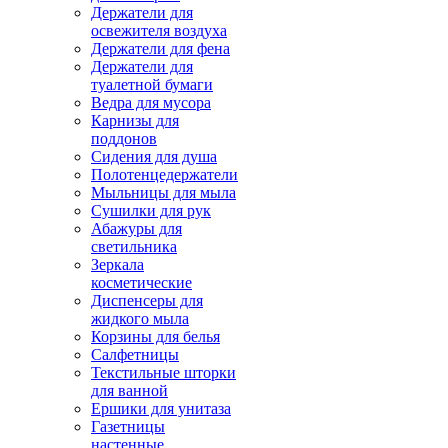
Держатели для
освежителя воздуха
Держатели для фена
Держатели для
туалетной бумаги
Ведра для мусора
Карнизы для
поддонов
Сидения для душа
Полотенцедержатели
Мыльницы для мыла
Сушилки для рук
Абажуры для
светильника
Зеркала
косметические
Диспенсеры для
жидкого мыла
Корзины для белья
Салфетницы
Текстильные шторки
для ванной
Ершики для унитаза
Газетницы
настенные