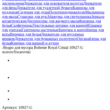
диспенсером
Держатели для освежителя воздуха
Держатели
для фена
Держатели для туалетной бумаги
Карнизы для
поддонов
Сидения для душа
Полотенцедержатели
Мыльницы
для мыла
Сушилки для рук
Абажуры для светильника
Зеркала
косметические
Диспенсеры для жидкого мыла
Корзины для
белья
Салфетницы
Текстильные шторки для ванной
Ершики
для унитаза
Газетницы настенные
Баночки и контейнеры для
ваты
Веревки для белья
Держатели для мусорных
мешков
Держатели для бумажных полотенец
Органайзеры для
белья
Крючки для ванной и кухни
-
Ведро для мусора Boheme Royal Cristal 10927-G
золото/Swarovski
Артикул:
10927-G