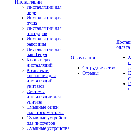
Инсталляции
Инсталляции для
биде
Инсталляции для
душа
Инсталляции для
писсуаров
Инсталляции для
Достав
раковины
оплата
Инсталляции для
чаш Генуя
Х
О компании
Кнопки для
и
инсталляций
Сотрудничество
д
Комплекты
Отзывы
К
крепления для
о
инсталляций
Г
унитазов
н
Системы
инсталляции для
унитаза
Смывные бачки
скрытого монтажа
Смывные устройства
для писсуаров
Смывные устройства