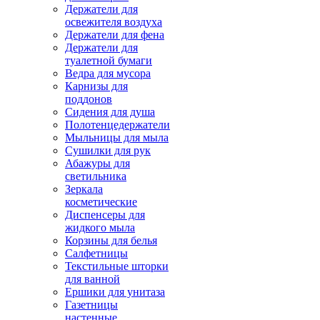
Держатели для
освежителя воздуха
Держатели для фена
Держатели для
туалетной бумаги
Ведра для мусора
Карнизы для
поддонов
Сидения для душа
Полотенцедержатели
Мыльницы для мыла
Сушилки для рук
Абажуры для
светильника
Зеркала
косметические
Диспенсеры для
жидкого мыла
Корзины для белья
Салфетницы
Текстильные шторки
для ванной
Ершики для унитаза
Газетницы
настенные