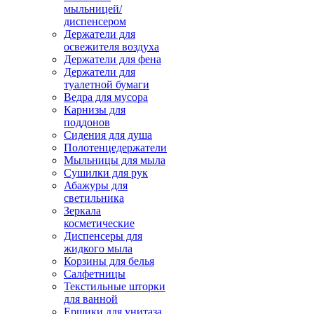
мыльницей/
диспенсером
Держатели для
освежителя воздуха
Держатели для фена
Держатели для
туалетной бумаги
Ведра для мусора
Карнизы для
поддонов
Сидения для душа
Полотенцедержатели
Мыльницы для мыла
Сушилки для рук
Абажуры для
светильника
Зеркала
косметические
Диспенсеры для
жидкого мыла
Корзины для белья
Салфетницы
Текстильные шторки
для ванной
Ершики для унитаза