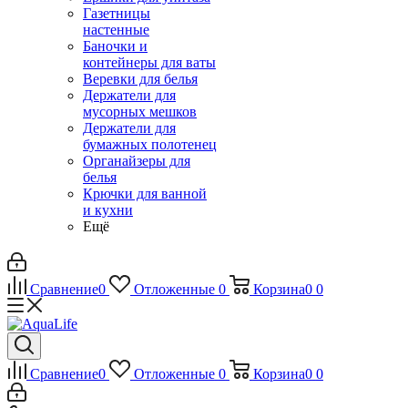
Газетницы
настенные
Баночки и
контейнеры для ваты
Веревки для белья
Держатели для
мусорных мешков
Держатели для
бумажных полотенец
Органайзеры для
белья
Крючки для ванной
и кухни
Ещё
Сравнение
0
Отложенные
0
Корзина
0
0
Сравнение
0
Отложенные
0
Корзина
0
0