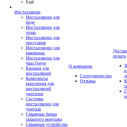
Ещё
Инсталляции
Инсталляции для
биде
Инсталляции для
душа
Инсталляции для
писсуаров
Инсталляции для
Достав
раковины
оплата
Инсталляции для
чаш Генуя
Х
О компании
Кнопки для
и
инсталляций
Сотрудничество
д
Комплекты
Отзывы
К
крепления для
о
инсталляций
Г
унитазов
н
Системы
инсталляции для
унитаза
Смывные бачки
скрытого монтажа
Смывные устройства