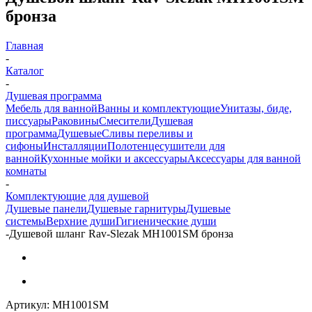
бронза
Главная
-
Каталог
-
Душевая программа
Мебель для ванной
Ванны и комплектующие
Унитазы, биде,
писсуары
Раковины
Смесители
Душевая
программа
Душевые
Сливы переливы и
сифоны
Инсталляции
Полотенцесушители для
ванной
Кухонные мойки и аксессуары
Аксессуары для ванной
комнаты
-
Комплектующие для душевой
Душевые панели
Душевые гарнитуры
Душевые
системы
Верхние души
Гигиенические души
-
Душевой шланг Rav-Slezak MH1001SM бронза
Артикул:
MH1001SM