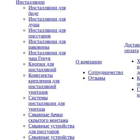
Инсталляции
Инсталляции для
биде
Инсталляции для
душа
Инсталляции для
писсуаров
Инсталляции для
Достав
раковины
оплата
Инсталляции для
чаш Генуя
Х
О компании
Кнопки для
и
инсталляций
Сотрудничество
д
Комплекты
Отзывы
К
крепления для
о
инсталляций
Г
унитазов
н
Системы
инсталляции для
унитаза
Смывные бачки
скрытого монтажа
Смывные устройства
для писсуаров
Смывные устройства