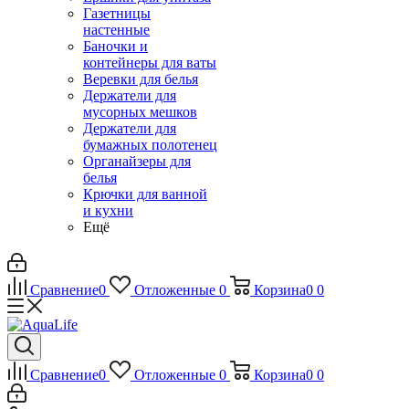
Газетницы
настенные
Баночки и
контейнеры для ваты
Веревки для белья
Держатели для
мусорных мешков
Держатели для
бумажных полотенец
Органайзеры для
белья
Крючки для ванной
и кухни
Ещё
Сравнение
0
Отложенные
0
Корзина
0
0
Сравнение
0
Отложенные
0
Корзина
0
0