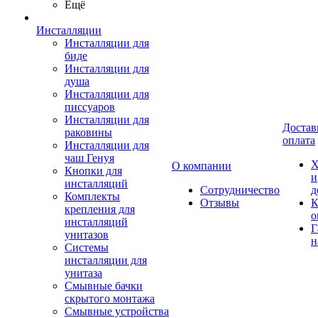
Ещё
Инсталляции
Инсталляции для
биде
Инсталляции для
душа
Инсталляции для
писсуаров
Инсталляции для
Достав
раковины
оплата
Инсталляции для
чаш Генуя
Х
О компании
Кнопки для
и
инсталляций
Сотрудничество
д
Комплекты
Отзывы
К
крепления для
о
инсталляций
Г
унитазов
н
Системы
инсталляции для
унитаза
Смывные бачки
скрытого монтажа
Смывные устройства