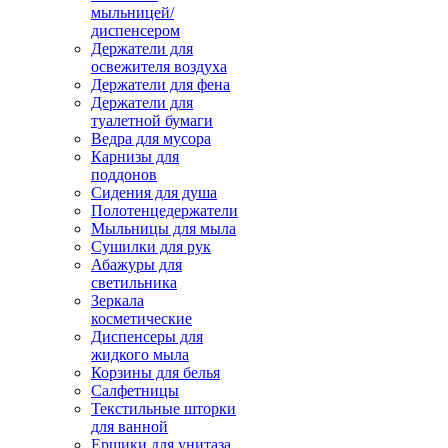
мыльницей/
диспенсером
Держатели для
освежителя воздуха
Держатели для фена
Держатели для
туалетной бумаги
Ведра для мусора
Карнизы для
поддонов
Сидения для душа
Полотенцедержатели
Мыльницы для мыла
Сушилки для рук
Абажуры для
светильника
Зеркала
косметические
Диспенсеры для
жидкого мыла
Корзины для белья
Салфетницы
Текстильные шторки
для ванной
Ершики для унитаза