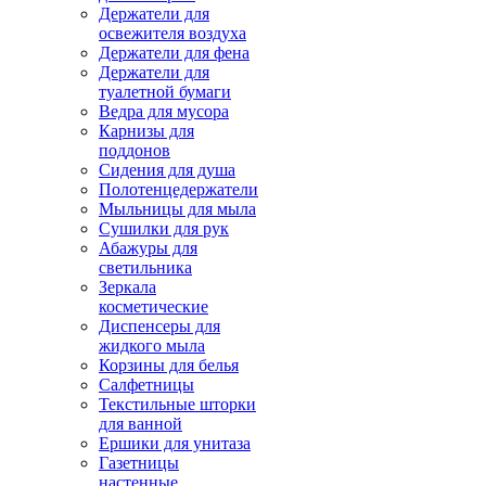
Держатели для
освежителя воздуха
Держатели для фена
Держатели для
туалетной бумаги
Ведра для мусора
Карнизы для
поддонов
Сидения для душа
Полотенцедержатели
Мыльницы для мыла
Сушилки для рук
Абажуры для
светильника
Зеркала
косметические
Диспенсеры для
жидкого мыла
Корзины для белья
Салфетницы
Текстильные шторки
для ванной
Ершики для унитаза
Газетницы
настенные