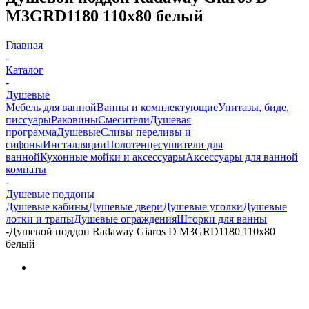
M3GRD1180 110x80 белый
Главная
-
Каталог
-
Душевые
Мебель для ванной
Ванны и комплектующие
Унитазы, биде,
писсуары
Раковины
Смесители
Душевая
программа
Душевые
Сливы переливы и
сифоны
Инсталляции
Полотенцесушители для
ванной
Кухонные мойки и аксессуары
Аксессуары для ванной
комнаты
-
Душевые поддоны
Душевые кабины
Душевые двери
Душевые уголки
Душевые
лотки и трапы
Душевые ограждения
Шторки для ванны
-
Душевой поддон Radaway Giaros D M3GRD1180 110x80
белый