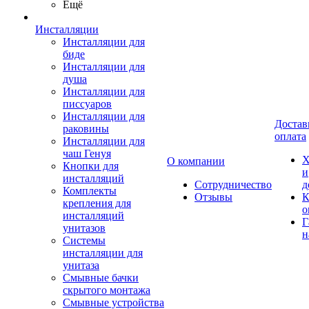
Ещё
Инсталляции
Инсталляции для
биде
Инсталляции для
душа
Инсталляции для
писсуаров
Инсталляции для
Достав
раковины
оплата
Инсталляции для
чаш Генуя
Х
О компании
Кнопки для
и
инсталляций
Сотрудничество
д
Комплекты
Отзывы
К
крепления для
о
инсталляций
Г
унитазов
н
Системы
инсталляции для
унитаза
Смывные бачки
скрытого монтажа
Смывные устройства