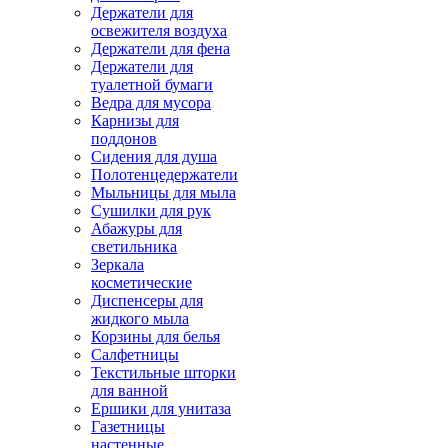
Держатели для
освежителя воздуха
Держатели для фена
Держатели для
туалетной бумаги
Ведра для мусора
Карнизы для
поддонов
Сидения для душа
Полотенцедержатели
Мыльницы для мыла
Сушилки для рук
Абажуры для
светильника
Зеркала
косметические
Диспенсеры для
жидкого мыла
Корзины для белья
Салфетницы
Текстильные шторки
для ванной
Ершики для унитаза
Газетницы
настенные