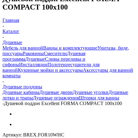
COMPACT 100х100
Главная
-
Каталог
-
Душевые
Мебель для ванной
Ванны и комплектующие
Унитазы, биде,
писсуары
Раковины
Смесители
Душевая
программа
Душевые
Сливы переливы и
сифоны
Инсталляции
Полотенцесушители для
ванной
Кухонные мойки и аксессуары
Аксессуары для ванной
комнаты
-
Душевые поддоны
Душевые кабины
Душевые двери
Душевые уголки
Душевые
лотки и трапы
Душевые ограждения
Шторки для ванны
-
Душевой поддон Excellent FORMA COMPACT 100х100
Артикул:
BREX.FOR10WHC