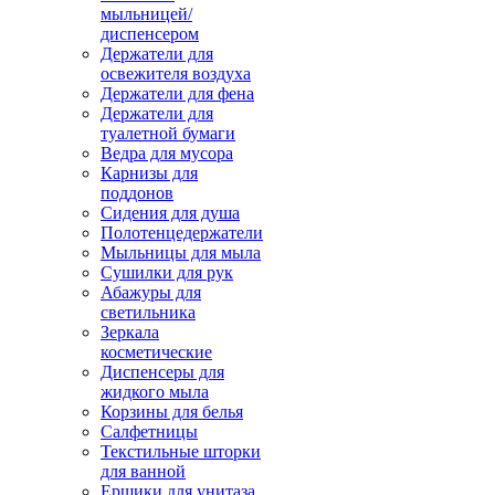
мыльницей/
диспенсером
Держатели для
освежителя воздуха
Держатели для фена
Держатели для
туалетной бумаги
Ведра для мусора
Карнизы для
поддонов
Сидения для душа
Полотенцедержатели
Мыльницы для мыла
Сушилки для рук
Абажуры для
светильника
Зеркала
косметические
Диспенсеры для
жидкого мыла
Корзины для белья
Салфетницы
Текстильные шторки
для ванной
Ершики для унитаза