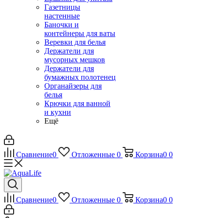
Газетницы
настенные
Баночки и
контейнеры для ваты
Веревки для белья
Держатели для
мусорных мешков
Держатели для
бумажных полотенец
Органайзеры для
белья
Крючки для ванной
и кухни
Ещё
Сравнение
0
Отложенные
0
Корзина
0
0
Сравнение
0
Отложенные
0
Корзина
0
0