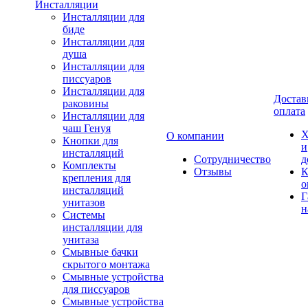
Инсталляции
Инсталляции для
биде
Инсталляции для
душа
Инсталляции для
писсуаров
Инсталляции для
Достав
раковины
оплата
Инсталляции для
чаш Генуя
Х
О компании
Кнопки для
и
инсталляций
Сотрудничество
д
Комплекты
Отзывы
К
крепления для
о
инсталляций
Г
унитазов
н
Системы
инсталляции для
унитаза
Смывные бачки
скрытого монтажа
Смывные устройства
для писсуаров
Смывные устройства