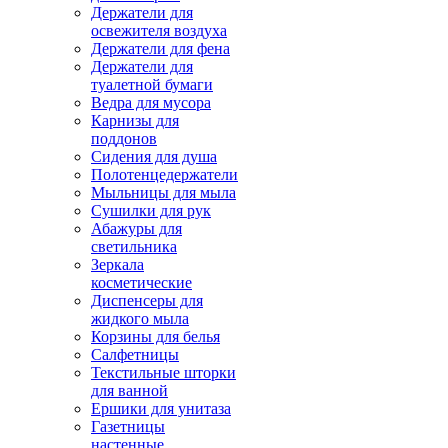
Держатели для
освежителя воздуха
Держатели для фена
Держатели для
туалетной бумаги
Ведра для мусора
Карнизы для
поддонов
Сидения для душа
Полотенцедержатели
Мыльницы для мыла
Сушилки для рук
Абажуры для
светильника
Зеркала
косметические
Диспенсеры для
жидкого мыла
Корзины для белья
Салфетницы
Текстильные шторки
для ванной
Ершики для унитаза
Газетницы
настенные