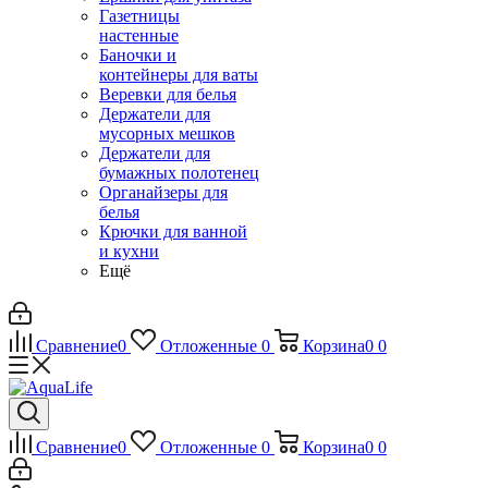
Газетницы
настенные
Баночки и
контейнеры для ваты
Веревки для белья
Держатели для
мусорных мешков
Держатели для
бумажных полотенец
Органайзеры для
белья
Крючки для ванной
и кухни
Ещё
Сравнение
0
Отложенные
0
Корзина
0
0
Сравнение
0
Отложенные
0
Корзина
0
0