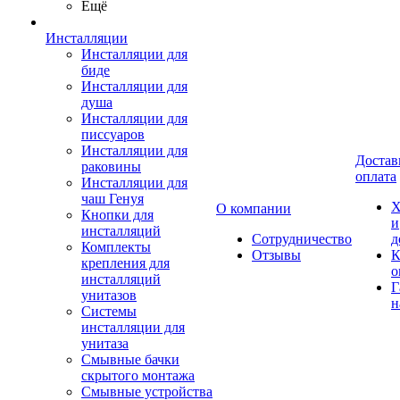
Ещё
Инсталляции
Инсталляции для
биде
Инсталляции для
душа
Инсталляции для
писсуаров
Инсталляции для
Достав
раковины
оплата
Инсталляции для
чаш Генуя
Х
О компании
Кнопки для
и
инсталляций
Сотрудничество
д
Комплекты
Отзывы
К
крепления для
о
инсталляций
Г
унитазов
н
Системы
инсталляции для
унитаза
Смывные бачки
скрытого монтажа
Смывные устройства