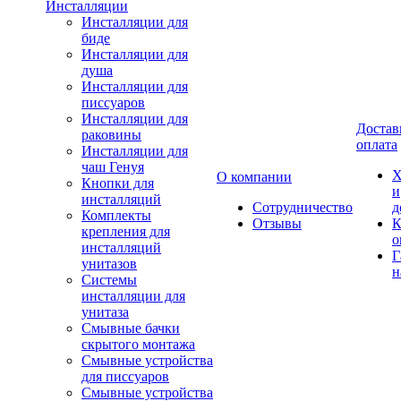
Инсталляции
Инсталляции для
биде
Инсталляции для
душа
Инсталляции для
писсуаров
Инсталляции для
Достав
раковины
оплата
Инсталляции для
чаш Генуя
Х
О компании
Кнопки для
и
инсталляций
Сотрудничество
д
Комплекты
Отзывы
К
крепления для
о
инсталляций
Г
унитазов
н
Системы
инсталляции для
унитаза
Смывные бачки
скрытого монтажа
Смывные устройства
для писсуаров
Смывные устройства