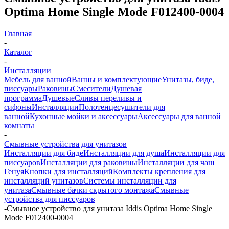
Optima Home Single Mode F012400-0004
Главная
-
Каталог
-
Инсталляции
Мебель для ванной
Ванны и комплектующие
Унитазы, биде,
писсуары
Раковины
Смесители
Душевая
программа
Душевые
Сливы переливы и
сифоны
Инсталляции
Полотенцесушители для
ванной
Кухонные мойки и аксессуары
Аксессуары для ванной
комнаты
-
Смывные устройства для унитазов
Инсталляции для биде
Инсталляции для душа
Инсталляции для
писсуаров
Инсталляции для раковины
Инсталляции для чаш
Генуя
Кнопки для инсталляций
Комплекты крепления для
инсталляций унитазов
Системы инсталляции для
унитаза
Смывные бачки скрытого монтажа
Смывные
устройства для писсуаров
-
Смывное устройство для унитаза Iddis Optima Home Single
Mode F012400-0004