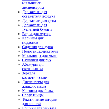
мыльницей/
диспенсером
Держатели для
освежителя воздуха
Держатели для фена
Держатели для
туалетной бумаги
Ведра для мусора
Карнизы для
поддонов
Сидения для душа
Полотенцедержатели
Мыльницы для мыла
Сушилки для рук
Абажуры для
светильника
Зеркала
косметические
Диспенсеры для
жидкого мыла
Корзины для белья
Салфетницы
Текстильные шторки
для ванной
Ершики для унитаза