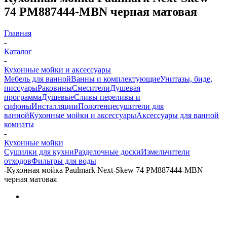
74 PM887444-MBN черная матовая
Главная
-
Каталог
-
Кухонные мойки и аксессуары
Мебель для ванной
Ванны и комплектующие
Унитазы, биде,
писсуары
Раковины
Смесители
Душевая
программа
Душевые
Сливы переливы и
сифоны
Инсталляции
Полотенцесушители для
ванной
Кухонные мойки и аксессуары
Аксессуары для ванной
комнаты
-
Кухонные мойки
Сушилки для кухни
Разделочные доски
Измельчители
отходов
Фильтры для воды
-
Кухонная мойка Paulmark Next-Skew 74 PM887444-MBN
черная матовая