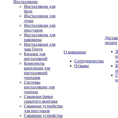
Инсталляции
Инсталляции для
биде
Инсталляции для
душа
Инсталляции для
писсуаров
Инсталляции для
Достав
раковины
оплата
Инсталляции для
чаш Генуя
Х
О компании
Кнопки для
и
инсталляций
Сотрудничество
д
Комплекты
Отзывы
К
крепления для
о
инсталляций
Г
унитазов
н
Системы
инсталляции для
унитаза
Смывные бачки
скрытого монтажа
Смывные устройства
для писсуаров
Смывные устройства