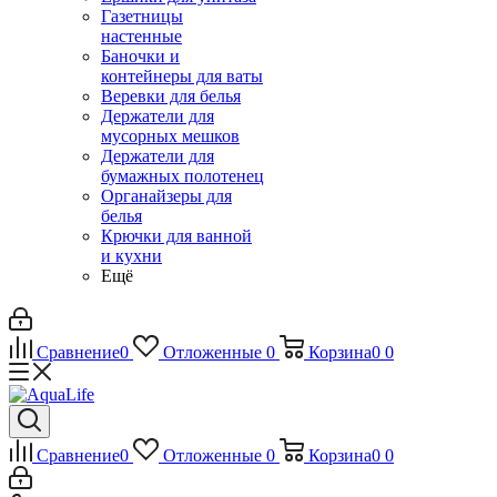
Газетницы
настенные
Баночки и
контейнеры для ваты
Веревки для белья
Держатели для
мусорных мешков
Держатели для
бумажных полотенец
Органайзеры для
белья
Крючки для ванной
и кухни
Ещё
Сравнение
0
Отложенные
0
Корзина
0
0
Сравнение
0
Отложенные
0
Корзина
0
0