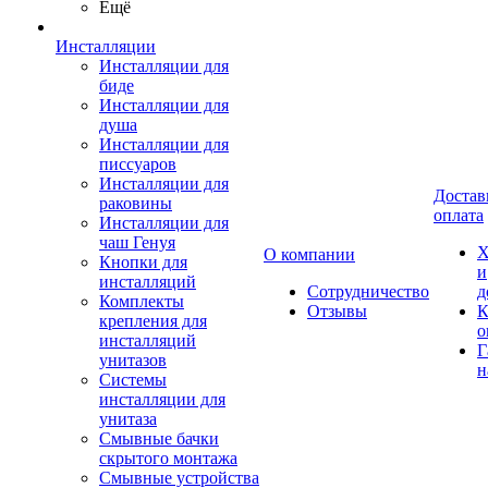
Ещё
Инсталляции
Инсталляции для
биде
Инсталляции для
душа
Инсталляции для
писсуаров
Инсталляции для
Достав
раковины
оплата
Инсталляции для
чаш Генуя
Х
О компании
Кнопки для
и
инсталляций
Сотрудничество
д
Комплекты
Отзывы
К
крепления для
о
инсталляций
Г
унитазов
н
Системы
инсталляции для
унитаза
Смывные бачки
скрытого монтажа
Смывные устройства