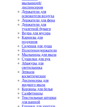
мыльницей/
диспенсером
Держатели для
освежителя воздуха
Держатели для фена
Держатели для
туалетной бумаги
Ведра для мусора
Карнизы для
поддонов
Сидения для душа
Полотенцедержатели
Мыльницы для мыла
Сушилки для рук
Абажуры для
светильника
Зеркала
косметические
Диспенсеры для
жидкого мыла
Корзины для белья
Салфетницы
Текстильные шторки
для ванной
Ершики для унитаза