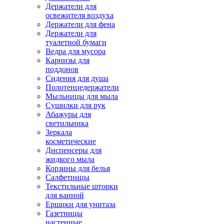
Держатели для
освежителя воздуха
Держатели для фена
Держатели для
туалетной бумаги
Ведра для мусора
Карнизы для
поддонов
Сидения для душа
Полотенцедержатели
Мыльницы для мыла
Сушилки для рук
Абажуры для
светильника
Зеркала
косметические
Диспенсеры для
жидкого мыла
Корзины для белья
Салфетницы
Текстильные шторки
для ванной
Ершики для унитаза
Газетницы
настенные