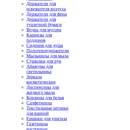
Держатели для
освежителя воздуха
Держатели для фена
Держатели для
туалетной бумаги
Ведра для мусора
Карнизы для
поддонов
Сидения для душа
Полотенцедержатели
Мыльницы для мыла
Сушилки для рук
Абажуры для
светильника
Зеркала
косметические
Диспенсеры для
жидкого мыла
Корзины для белья
Салфетницы
Текстильные шторки
для ванной
Ершики для унитаза
Газетницы
настенные