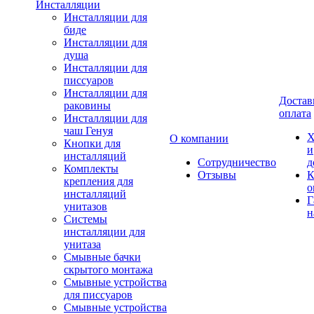
Инсталляции
Инсталляции для
биде
Инсталляции для
душа
Инсталляции для
писсуаров
Инсталляции для
Достав
раковины
оплата
Инсталляции для
чаш Генуя
Х
О компании
Кнопки для
и
инсталляций
Сотрудничество
д
Комплекты
Отзывы
К
крепления для
о
инсталляций
Г
унитазов
н
Системы
инсталляции для
унитаза
Смывные бачки
скрытого монтажа
Смывные устройства
для писсуаров
Смывные устройства