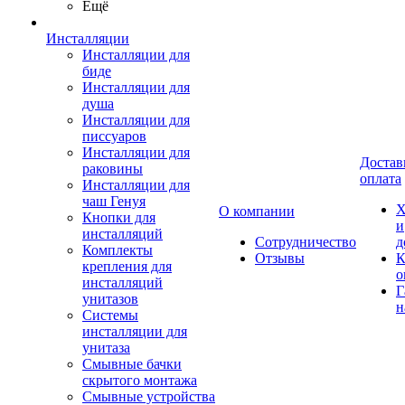
Ещё
Инсталляции
Инсталляции для
биде
Инсталляции для
душа
Инсталляции для
писсуаров
Инсталляции для
Достав
раковины
оплата
Инсталляции для
чаш Генуя
Х
О компании
Кнопки для
и
инсталляций
Сотрудничество
д
Комплекты
Отзывы
К
крепления для
о
инсталляций
Г
унитазов
н
Системы
инсталляции для
унитаза
Смывные бачки
скрытого монтажа
Смывные устройства