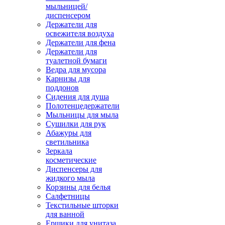
мыльницей/
диспенсером
Держатели для
освежителя воздуха
Держатели для фена
Держатели для
туалетной бумаги
Ведра для мусора
Карнизы для
поддонов
Сидения для душа
Полотенцедержатели
Мыльницы для мыла
Сушилки для рук
Абажуры для
светильника
Зеркала
косметические
Диспенсеры для
жидкого мыла
Корзины для белья
Салфетницы
Текстильные шторки
для ванной
Ершики для унитаза