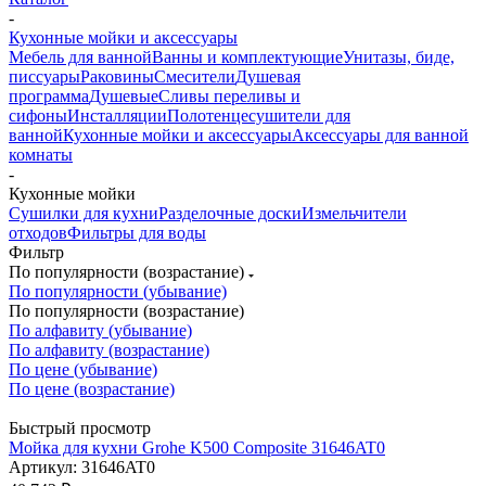
-
Кухонные мойки и аксессуары
Мебель для ванной
Ванны и комплектующие
Унитазы, биде,
писсуары
Раковины
Смесители
Душевая
программа
Душевые
Сливы переливы и
сифоны
Инсталляции
Полотенцесушители для
ванной
Кухонные мойки и аксессуары
Аксессуары для ванной
комнаты
-
Кухонные мойки
Сушилки для кухни
Разделочные доски
Измельчители
отходов
Фильтры для воды
Фильтр
По популярности (возрастание)
По популярности (убывание)
По популярности (возрастание)
По алфавиту (убывание)
По алфавиту (возрастание)
По цене (убывание)
По цене (возрастание)
Быстрый просмотр
Мойка для кухни Grohe K500 Composite 31646AT0
Артикул: 31646AT0