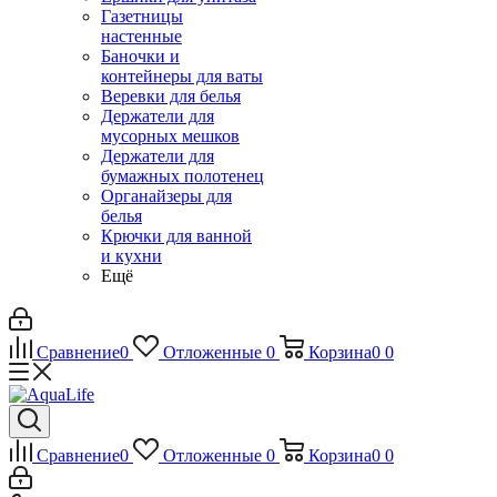
Газетницы
настенные
Баночки и
контейнеры для ваты
Веревки для белья
Держатели для
мусорных мешков
Держатели для
бумажных полотенец
Органайзеры для
белья
Крючки для ванной
и кухни
Ещё
Сравнение
0
Отложенные
0
Корзина
0
0
Сравнение
0
Отложенные
0
Корзина
0
0