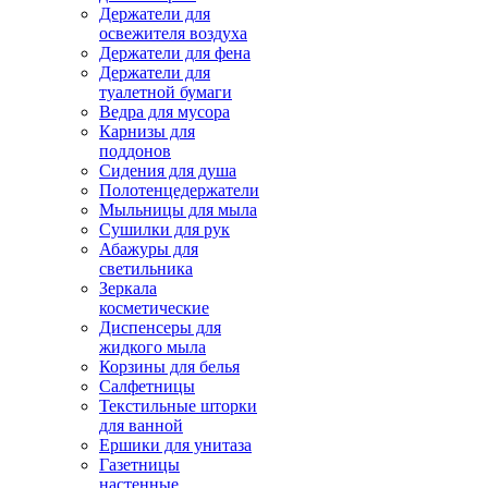
Держатели для
освежителя воздуха
Держатели для фена
Держатели для
туалетной бумаги
Ведра для мусора
Карнизы для
поддонов
Сидения для душа
Полотенцедержатели
Мыльницы для мыла
Сушилки для рук
Абажуры для
светильника
Зеркала
косметические
Диспенсеры для
жидкого мыла
Корзины для белья
Салфетницы
Текстильные шторки
для ванной
Ершики для унитаза
Газетницы
настенные