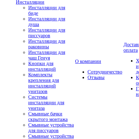
Инсталляции
Инсталляции для
биде
Инсталляции для
душа
Инсталляции для
писсуаров
Инсталляции для
Достав
раковины
оплата
Инсталляции для
чаш Генуя
Х
О компании
Кнопки для
и
инсталляций
Сотрудничество
д
Комплекты
Отзывы
К
крепления для
о
инсталляций
Г
унитазов
н
Системы
инсталляции для
унитаза
Смывные бачки
скрытого монтажа
Смывные устройства
для писсуаров
Смывные устройства