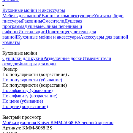
-
Кухонные мойки и аксессуары
Мебель для ванной
Ванны и комплектующие
Унитазы, биде,
писсуары
Раковины
Смесители
Душевая
программа
Душевые
Сливы переливы и
сифоны
Инсталляции
Полотенцесушители для
ванной
Кухонные мойки и аксессуары
Аксессуары для ванной
комнаты
-
Кухонные мойки
Сушилки для кухни
Разделочные доски
Измельчители
отходов
Фильтры для воды
Фильтр
По популярности (возрастание)
По популярности (убывание)
По популярности (возрастание)
По алфавиту (убывание)
По алфавиту (возрастание)
По цене (убывание)
По цене (возрастание)
Быстрый просмотр
Мойка кухонная Kaiser KMM-5068 BS черный мрамор
Артикул: KMM-5068 BS