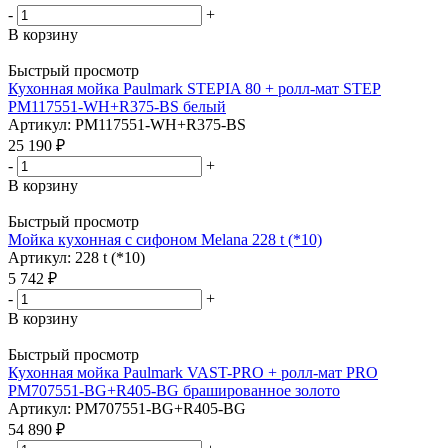
-
+
В корзину
Быстрый просмотр
Кухонная мойка Paulmark STEPIA 80 + ролл-мат STEP
PM117551-WH+R375-BS белый
Артикул: PM117551-WH+R375-BS
25 190
₽
-
+
В корзину
Быстрый просмотр
Мойка кухонная с сифоном Melana 228 t (*10)
Артикул: 228 t (*10)
5 742
₽
-
+
В корзину
Быстрый просмотр
Кухонная мойка Paulmark VAST-PRO + ролл-мат PRO
PM707551-BG+R405-BG брашированное золото
Артикул: PM707551-BG+R405-BG
54 890
₽