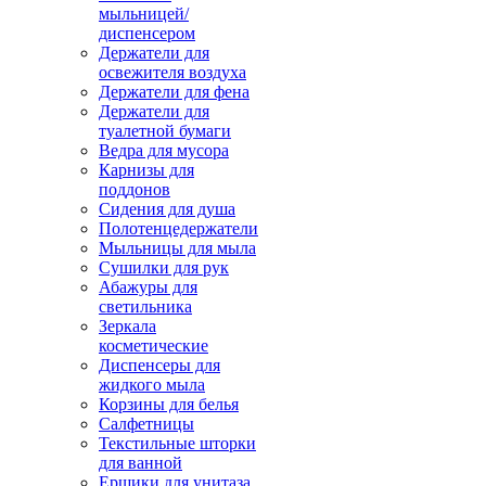
мыльницей/
диспенсером
Держатели для
освежителя воздуха
Держатели для фена
Держатели для
туалетной бумаги
Ведра для мусора
Карнизы для
поддонов
Сидения для душа
Полотенцедержатели
Мыльницы для мыла
Сушилки для рук
Абажуры для
светильника
Зеркала
косметические
Диспенсеры для
жидкого мыла
Корзины для белья
Салфетницы
Текстильные шторки
для ванной
Ершики для унитаза