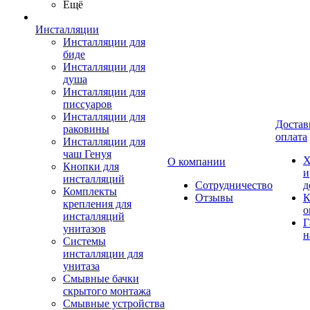
Ещё
Инсталляции
Инсталляции для
биде
Инсталляции для
душа
Инсталляции для
писсуаров
Инсталляции для
Достав
раковины
оплата
Инсталляции для
чаш Генуя
Х
О компании
Кнопки для
и
инсталляций
Сотрудничество
д
Комплекты
Отзывы
К
крепления для
о
инсталляций
Г
унитазов
н
Системы
инсталляции для
унитаза
Смывные бачки
скрытого монтажа
Смывные устройства