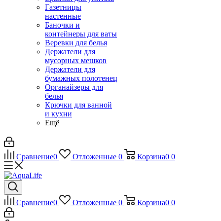
Газетницы
настенные
Баночки и
контейнеры для ваты
Веревки для белья
Держатели для
мусорных мешков
Держатели для
бумажных полотенец
Органайзеры для
белья
Крючки для ванной
и кухни
Ещё
Сравнение
0
Отложенные
0
Корзина
0
0
Сравнение
0
Отложенные
0
Корзина
0
0