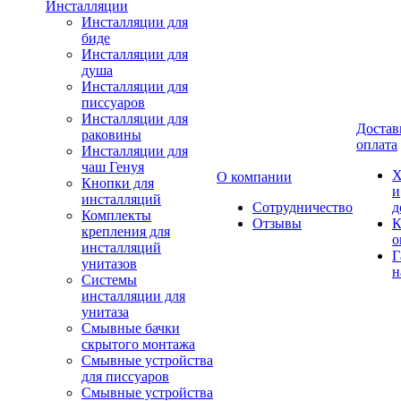
Инсталляции
Инсталляции для
биде
Инсталляции для
душа
Инсталляции для
писсуаров
Инсталляции для
Достав
раковины
оплата
Инсталляции для
чаш Генуя
Х
О компании
Кнопки для
и
инсталляций
Сотрудничество
д
Комплекты
Отзывы
К
крепления для
о
инсталляций
Г
унитазов
н
Системы
инсталляции для
унитаза
Смывные бачки
скрытого монтажа
Смывные устройства
для писсуаров
Смывные устройства