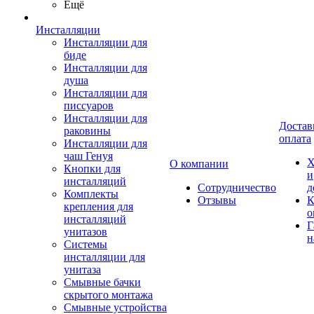
Ещё
Инсталляции
Инсталляции для
биде
Инсталляции для
душа
Инсталляции для
писсуаров
Инсталляции для
Достав
раковины
оплата
Инсталляции для
чаш Генуя
Х
О компании
Кнопки для
и
инсталляций
Сотрудничество
д
Комплекты
Отзывы
К
крепления для
о
инсталляций
Г
унитазов
н
Системы
инсталляции для
унитаза
Смывные бачки
скрытого монтажа
Смывные устройства