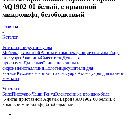
AQ1902-00 белый, с крышкой
микролифт, безободковый
Главная
-
Каталог
-
Унитазы, биде, писсуары
Мебель для ванной
Ванны и комплектующие
Унитазы, биде,
писсуары
Раковины
Смесители
Душевая
программа
Душевые
Сливы переливы и
сифоны
Инсталляции
Полотенцесушители для
ванной
Кухонные мойки и аксессуары
Аксессуары для ванной
комнаты
-
Унитазы
Биде
Писсуары
Чаши Генуя
Электронные крышки-биде
-
Унитаз приставной Aquatek Европа AQ1902-00 белый, с
крышкой микролифт, безободковый