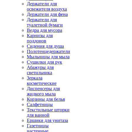
Держатели для
освежителя воздуха
Держатели для фена
Держатели для
туалетной бумаги
Ведра для мусора
Карнизы для
поддонов
Сидения для душа
Полотенцедержатели
Мыльницы для мыла
Сушилки для рук
Абажуры для
светильника
Зеркала
косметические
Диспенсеры для
жидкого мыла
Корзины для белья
Салфетницы
Текстильные шторки
для ванной
Ершики для унитаза
Газетницы
настенные