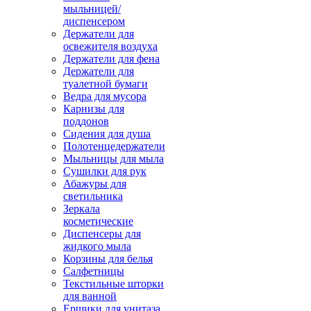
мыльницей/
диспенсером
Держатели для
освежителя воздуха
Держатели для фена
Держатели для
туалетной бумаги
Ведра для мусора
Карнизы для
поддонов
Сидения для душа
Полотенцедержатели
Мыльницы для мыла
Сушилки для рук
Абажуры для
светильника
Зеркала
косметические
Диспенсеры для
жидкого мыла
Корзины для белья
Салфетницы
Текстильные шторки
для ванной
Ершики для унитаза