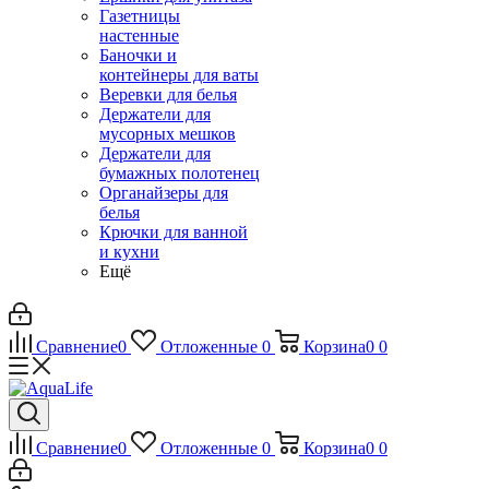
Газетницы
настенные
Баночки и
контейнеры для ваты
Веревки для белья
Держатели для
мусорных мешков
Держатели для
бумажных полотенец
Органайзеры для
белья
Крючки для ванной
и кухни
Ещё
Сравнение
0
Отложенные
0
Корзина
0
0
Сравнение
0
Отложенные
0
Корзина
0
0