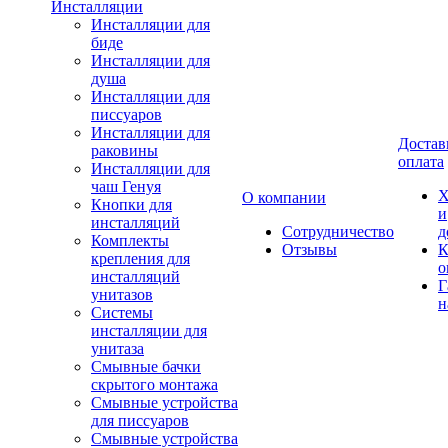
Инсталляции
Инсталляции для
биде
Инсталляции для
душа
Инсталляции для
писсуаров
Инсталляции для
Достав
раковины
оплата
Инсталляции для
чаш Генуя
Х
О компании
Кнопки для
и
инсталляций
Сотрудничество
д
Комплекты
Отзывы
К
крепления для
о
инсталляций
Г
унитазов
н
Системы
инсталляции для
унитаза
Смывные бачки
скрытого монтажа
Смывные устройства
для писсуаров
Смывные устройства