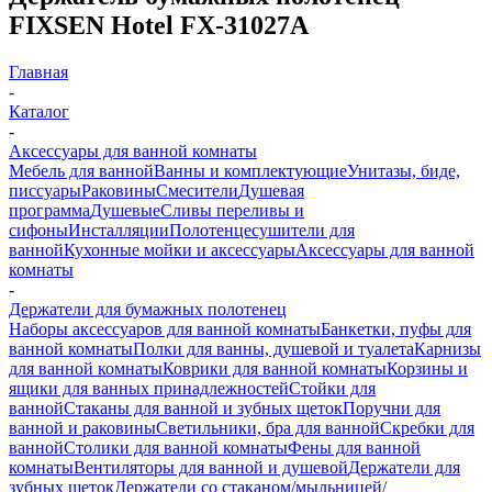
FIXSEN Hotel FX-31027A
Главная
-
Каталог
-
Аксессуары для ванной комнаты
Мебель для ванной
Ванны и комплектующие
Унитазы, биде,
писсуары
Раковины
Смесители
Душевая
программа
Душевые
Сливы переливы и
сифоны
Инсталляции
Полотенцесушители для
ванной
Кухонные мойки и аксессуары
Аксессуары для ванной
комнаты
-
Держатели для бумажных полотенец
Наборы аксессуаров для ванной комнаты
Банкетки, пуфы для
ванной комнаты
Полки для ванны, душевой и туалета
Карнизы
для ванной комнаты
Коврики для ванной комнаты
Корзины и
ящики для ванных принадлежностей
Стойки для
ванной
Стаканы для ванной и зубных щеток
Поручни для
ванной и раковины
Светильники, бра для ванной
Скребки для
ванной
Столики для ванной комнаты
Фены для ванной
комнаты
Вентиляторы для ванной и душевой
Держатели для
зубных щеток
Держатели со стаканом/мыльницей/