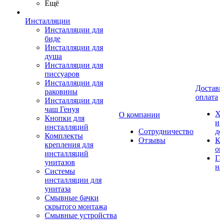
Ещё
Инсталляции
Инсталляции для
биде
Инсталляции для
душа
Инсталляции для
писсуаров
Инсталляции для
Достав
раковины
оплата
Инсталляции для
чаш Генуя
Х
О компании
Кнопки для
и
инсталляций
Сотрудничество
д
Комплекты
Отзывы
К
крепления для
о
инсталляций
Г
унитазов
н
Системы
инсталляции для
унитаза
Смывные бачки
скрытого монтажа
Смывные устройства