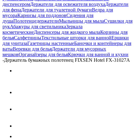
диспенсером
Держатели для освежителя воздуха
Держатели
для фена
Держатели для туалетной бумаги
Ведра для
мусора
Карнизы для поддонов
Сидения для
душа
Полотенцедержатели
Мыльницы для мыла
Сушилки для
рук
Абажуры для светильника
Зеркала
косметические
Диспенсеры для жидкого мыла
Корзины для
белья
Салфетницы
Текстильные шторки для ванной
Ершики
для унитаза
Газетницы настенные
Баночки и контейнеры для
ваты
Веревки для белья
Держатели для мусорных
мешков
Органайзеры для белья
Крючки для ванной и кухни
-
Держатель бумажных полотенец FIXSEN Hotel FX-31027A