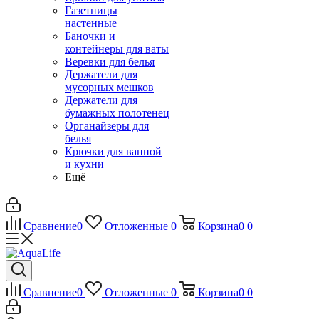
Газетницы
настенные
Баночки и
контейнеры для ваты
Веревки для белья
Держатели для
мусорных мешков
Держатели для
бумажных полотенец
Органайзеры для
белья
Крючки для ванной
и кухни
Ещё
Сравнение
0
Отложенные
0
Корзина
0
0
Сравнение
0
Отложенные
0
Корзина
0
0