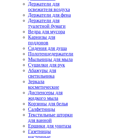
Держатели для
освежителя воздуха
Держатели для фена
Держатели для
туалетной бумаги
Ведра для мусора
Карнизы для
поддонов
Сидения для душа
Полотенцедержатели
Мыльницы для мыла
Сушилки для рук
Абажуры для
светильника
Зеркала
косметические
Диспенсеры для
жидкого мыла
Корзины для белья
Салфетницы
Текстильные шторки
для ванной
Ершики для унитаза
Газетницы
настенные