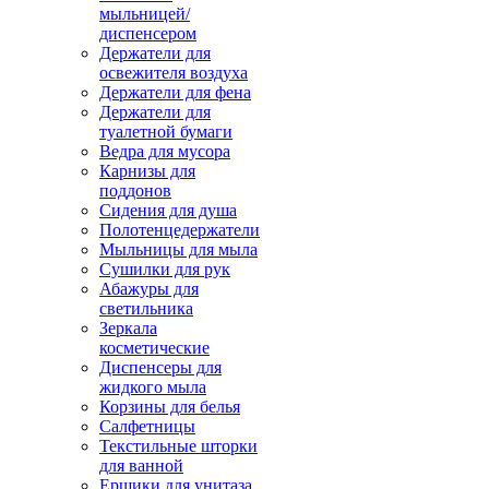
мыльницей/
диспенсером
Держатели для
освежителя воздуха
Держатели для фена
Держатели для
туалетной бумаги
Ведра для мусора
Карнизы для
поддонов
Сидения для душа
Полотенцедержатели
Мыльницы для мыла
Сушилки для рук
Абажуры для
светильника
Зеркала
косметические
Диспенсеры для
жидкого мыла
Корзины для белья
Салфетницы
Текстильные шторки
для ванной
Ершики для унитаза