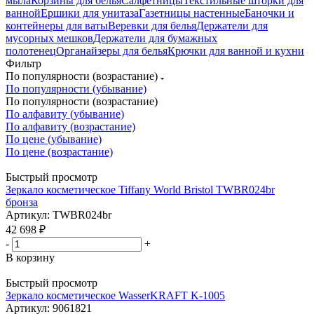
мыла
Корзины для белья
Салфетницы
Текстильные шторки для
ванной
Ершики для унитаза
Газетницы настенные
Баночки и
контейнеры для ваты
Веревки для белья
Держатели для
мусорных мешков
Держатели для бумажных
полотенец
Органайзеры для белья
Крючки для ванной и кухни
Фильтр
По популярности (возрастание)
По популярности (убывание)
По популярности (возрастание)
По алфавиту (убывание)
По алфавиту (возрастание)
По цене (убывание)
По цене (возрастание)
Быстрый просмотр
Зеркало косметическое Tiffany World Bristol TWBR024br
бронза
Артикул: TWBR024br
42 698
₽
-
+
В корзину
Быстрый просмотр
Зеркало косметическое WasserKRAFT K-1005
Артикул: 9061821