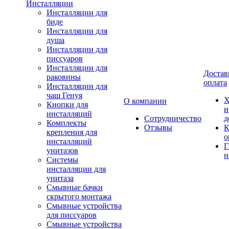
Инсталляции
Инсталляции для
биде
Инсталляции для
душа
Инсталляции для
писсуаров
Инсталляции для
Достав
раковины
оплата
Инсталляции для
чаш Генуя
Х
О компании
Кнопки для
и
инсталляций
Сотрудничество
д
Комплекты
Отзывы
К
крепления для
о
инсталляций
Г
унитазов
н
Системы
инсталляции для
унитаза
Смывные бачки
скрытого монтажа
Смывные устройства
для писсуаров
Смывные устройства