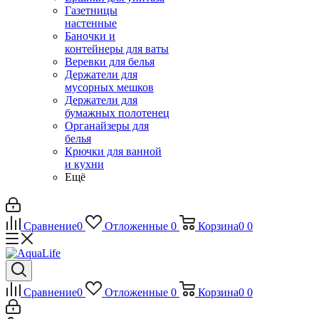
Газетницы
настенные
Баночки и
контейнеры для ваты
Веревки для белья
Держатели для
мусорных мешков
Держатели для
бумажных полотенец
Органайзеры для
белья
Крючки для ванной
и кухни
Ещё
Сравнение
0
Отложенные
0
Корзина
0
0
Сравнение
0
Отложенные
0
Корзина
0
0