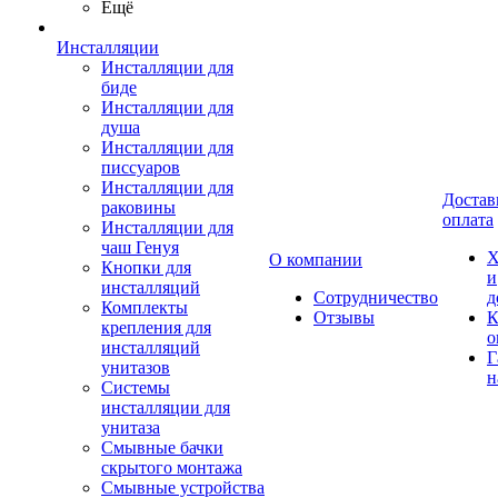
Ещё
Инсталляции
Инсталляции для
биде
Инсталляции для
душа
Инсталляции для
писсуаров
Инсталляции для
Достав
раковины
оплата
Инсталляции для
чаш Генуя
Х
О компании
Кнопки для
и
инсталляций
Сотрудничество
д
Комплекты
Отзывы
К
крепления для
о
инсталляций
Г
унитазов
н
Системы
инсталляции для
унитаза
Смывные бачки
скрытого монтажа
Смывные устройства