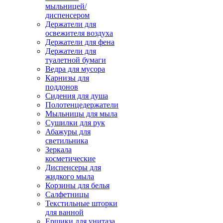
мыльницей/
диспенсером
Держатели для
освежителя воздуха
Держатели для фена
Держатели для
туалетной бумаги
Ведра для мусора
Карнизы для
поддонов
Сидения для душа
Полотенцедержатели
Мыльницы для мыла
Сушилки для рук
Абажуры для
светильника
Зеркала
косметические
Диспенсеры для
жидкого мыла
Корзины для белья
Салфетницы
Текстильные шторки
для ванной
Ершики для унитаза