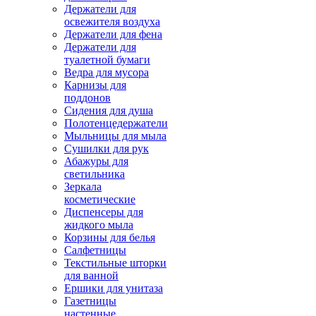
Держатели для
освежителя воздуха
Держатели для фена
Держатели для
туалетной бумаги
Ведра для мусора
Карнизы для
поддонов
Сидения для душа
Полотенцедержатели
Мыльницы для мыла
Сушилки для рук
Абажуры для
светильника
Зеркала
косметические
Диспенсеры для
жидкого мыла
Корзины для белья
Салфетницы
Текстильные шторки
для ванной
Ершики для унитаза
Газетницы
настенные