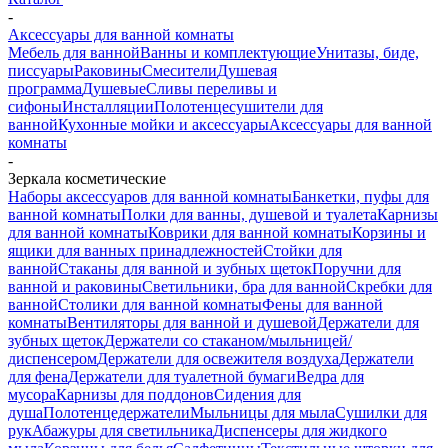
-
Аксессуары для ванной комнаты
Мебель для ванной
Ванны и комплектующие
Унитазы, биде,
писсуары
Раковины
Смесители
Душевая
программа
Душевые
Сливы переливы и
сифоны
Инсталляции
Полотенцесушители для
ванной
Кухонные мойки и аксессуары
Аксессуары для ванной
комнаты
-
Зеркала косметические
Наборы аксессуаров для ванной комнаты
Банкетки, пуфы для
ванной комнаты
Полки для ванны, душевой и туалета
Карнизы
для ванной комнаты
Коврики для ванной комнаты
Корзины и
ящики для ванных принадлежностей
Стойки для
ванной
Стаканы для ванной и зубных щеток
Поручни для
ванной и раковины
Светильники, бра для ванной
Скребки для
ванной
Столики для ванной комнаты
Фены для ванной
комнаты
Вентиляторы для ванной и душевой
Держатели для
зубных щеток
Держатели со стаканом/мыльницей/
диспенсером
Держатели для освежителя воздуха
Держатели
для фена
Держатели для туалетной бумаги
Ведра для
мусора
Карнизы для поддонов
Сидения для
душа
Полотенцедержатели
Мыльницы для мыла
Сушилки для
рук
Абажуры для светильника
Диспенсеры для жидкого