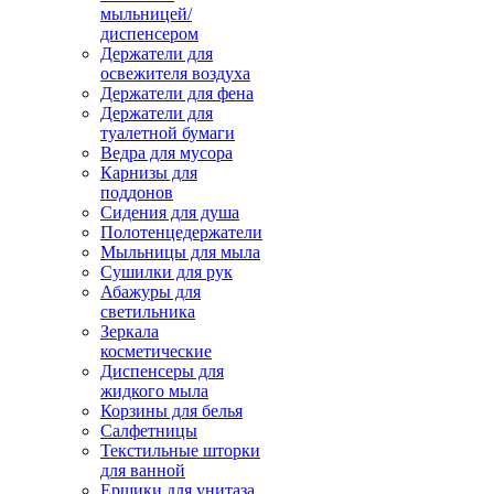
мыльницей/
диспенсером
Держатели для
освежителя воздуха
Держатели для фена
Держатели для
туалетной бумаги
Ведра для мусора
Карнизы для
поддонов
Сидения для душа
Полотенцедержатели
Мыльницы для мыла
Сушилки для рук
Абажуры для
светильника
Зеркала
косметические
Диспенсеры для
жидкого мыла
Корзины для белья
Салфетницы
Текстильные шторки
для ванной
Ершики для унитаза