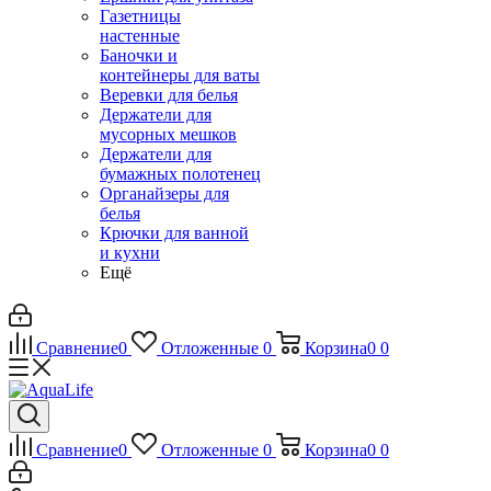
Газетницы
настенные
Баночки и
контейнеры для ваты
Веревки для белья
Держатели для
мусорных мешков
Держатели для
бумажных полотенец
Органайзеры для
белья
Крючки для ванной
и кухни
Ещё
Сравнение
0
Отложенные
0
Корзина
0
0
Сравнение
0
Отложенные
0
Корзина
0
0