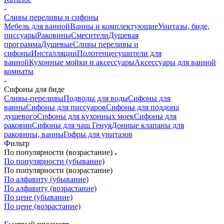
-
Сливы переливы и сифоны
Мебель для ванной
Ванны и комплектующие
Унитазы, биде,
писсуары
Раковины
Смесители
Душевая
программа
Душевые
Сливы переливы и
сифоны
Инсталляции
Полотенцесушители для
ванной
Кухонные мойки и аксессуары
Аксессуары для ванной
комнаты
-
Сифоны для биде
Сливы-переливы
Подводы для воды
Сифоны для
ванны
Сифоны для писсуаров
Сифоны для поддона
душевого
Сифоны для кухонных моек
Сифоны для
раковин
Сифоны для чаш Генуя
Донные клапаны для
раковины, ванны
Гофры для унитазов
Фильтр
По популярности (возрастание)
По популярности (убывание)
По популярности (возрастание)
По алфавиту (убывание)
По алфавиту (возрастание)
По цене (убывание)
По цене (возрастание)