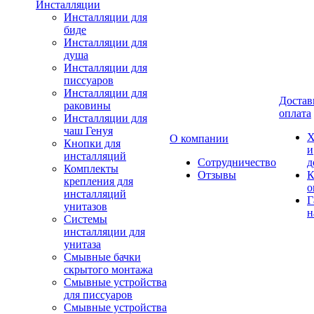
Инсталляции
Инсталляции для
биде
Инсталляции для
душа
Инсталляции для
писсуаров
Инсталляции для
Достав
раковины
оплата
Инсталляции для
чаш Генуя
Х
О компании
Кнопки для
и
инсталляций
Сотрудничество
д
Комплекты
Отзывы
К
крепления для
о
инсталляций
Г
унитазов
н
Системы
инсталляции для
унитаза
Смывные бачки
скрытого монтажа
Смывные устройства
для писсуаров
Смывные устройства