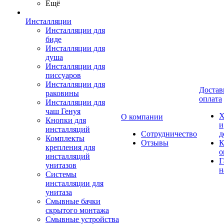
Ещё
Инсталляции
Инсталляции для
биде
Инсталляции для
душа
Инсталляции для
писсуаров
Инсталляции для
Достав
раковины
оплата
Инсталляции для
чаш Генуя
Х
О компании
Кнопки для
и
инсталляций
Сотрудничество
д
Комплекты
Отзывы
К
крепления для
о
инсталляций
Г
унитазов
н
Системы
инсталляции для
унитаза
Смывные бачки
скрытого монтажа
Смывные устройства