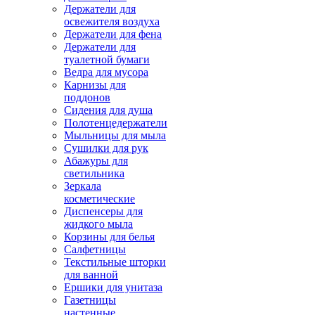
Держатели для
освежителя воздуха
Держатели для фена
Держатели для
туалетной бумаги
Ведра для мусора
Карнизы для
поддонов
Сидения для душа
Полотенцедержатели
Мыльницы для мыла
Сушилки для рук
Абажуры для
светильника
Зеркала
косметические
Диспенсеры для
жидкого мыла
Корзины для белья
Салфетницы
Текстильные шторки
для ванной
Ершики для унитаза
Газетницы
настенные