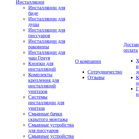
Инсталляции
Инсталляции для
биде
Инсталляции для
душа
Инсталляции для
писсуаров
Инсталляции для
Достав
раковины
оплата
Инсталляции для
чаш Генуя
Х
О компании
Кнопки для
и
инсталляций
Сотрудничество
д
Комплекты
Отзывы
К
крепления для
о
инсталляций
Г
унитазов
н
Системы
инсталляции для
унитаза
Смывные бачки
скрытого монтажа
Смывные устройства
для писсуаров
Смывные устройства