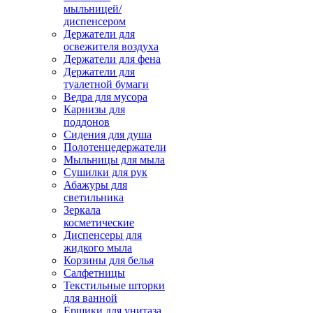
мыльницей/
диспенсером
Держатели для
освежителя воздуха
Держатели для фена
Держатели для
туалетной бумаги
Ведра для мусора
Карнизы для
поддонов
Сидения для душа
Полотенцедержатели
Мыльницы для мыла
Сушилки для рук
Абажуры для
светильника
Зеркала
косметические
Диспенсеры для
жидкого мыла
Корзины для белья
Салфетницы
Текстильные шторки
для ванной
Ершики для унитаза