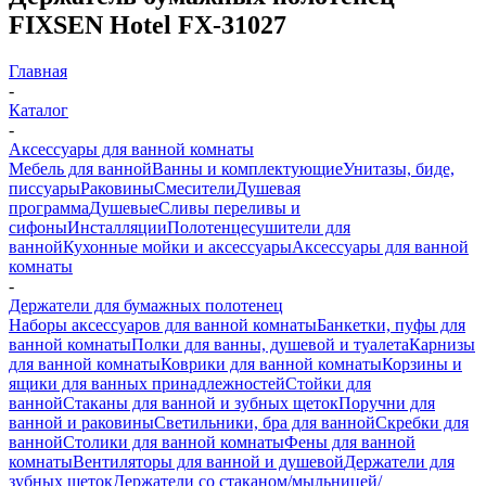
FIXSEN Hotel FX-31027
Главная
-
Каталог
-
Аксессуары для ванной комнаты
Мебель для ванной
Ванны и комплектующие
Унитазы, биде,
писсуары
Раковины
Смесители
Душевая
программа
Душевые
Сливы переливы и
сифоны
Инсталляции
Полотенцесушители для
ванной
Кухонные мойки и аксессуары
Аксессуары для ванной
комнаты
-
Держатели для бумажных полотенец
Наборы аксессуаров для ванной комнаты
Банкетки, пуфы для
ванной комнаты
Полки для ванны, душевой и туалета
Карнизы
для ванной комнаты
Коврики для ванной комнаты
Корзины и
ящики для ванных принадлежностей
Стойки для
ванной
Стаканы для ванной и зубных щеток
Поручни для
ванной и раковины
Светильники, бра для ванной
Скребки для
ванной
Столики для ванной комнаты
Фены для ванной
комнаты
Вентиляторы для ванной и душевой
Держатели для
зубных щеток
Держатели со стаканом/мыльницей/