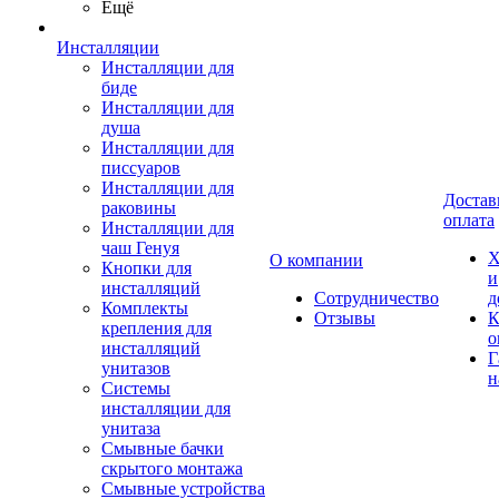
Ещё
Инсталляции
Инсталляции для
биде
Инсталляции для
душа
Инсталляции для
писсуаров
Инсталляции для
Достав
раковины
оплата
Инсталляции для
чаш Генуя
Х
О компании
Кнопки для
и
инсталляций
Сотрудничество
д
Комплекты
Отзывы
К
крепления для
о
инсталляций
Г
унитазов
н
Системы
инсталляции для
унитаза
Смывные бачки
скрытого монтажа
Смывные устройства