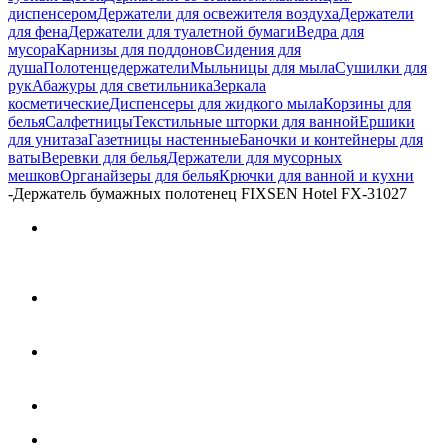
диспенсером
Держатели для освежителя воздуха
Держатели
для фена
Держатели для туалетной бумаги
Ведра для
мусора
Карнизы для поддонов
Сидения для
душа
Полотенцедержатели
Мыльницы для мыла
Сушилки для
рук
Абажуры для светильника
Зеркала
косметические
Диспенсеры для жидкого мыла
Корзины для
белья
Салфетницы
Текстильные шторки для ванной
Ершики
для унитаза
Газетницы настенные
Баночки и контейнеры для
ваты
Веревки для белья
Держатели для мусорных
мешков
Органайзеры для белья
Крючки для ванной и кухни
-
Держатель бумажных полотенец FIXSEN Hotel FX-31027