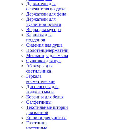
Держатели для
освежителя воздуха
Держатели для фена
Держатели для
туалетной бумаги
Ведра для мусора
Карнизы для
поддонов
Сидения для душа
Полотенцедержатели
Мыльницы для мыла
Сушилки для рук
Абажуры для
светильника
Зеркала
косметические
Диспенсеры для
жидкого мыла
Корзины для белья
Салфетницы
Текстильные шторки
для ванной
Ершики для унитаза
Газетницы
настенные