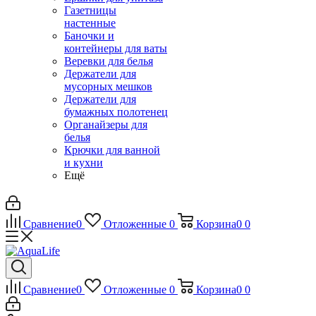
Газетницы
настенные
Баночки и
контейнеры для ваты
Веревки для белья
Держатели для
мусорных мешков
Держатели для
бумажных полотенец
Органайзеры для
белья
Крючки для ванной
и кухни
Ещё
Сравнение
0
Отложенные
0
Корзина
0
0
Сравнение
0
Отложенные
0
Корзина
0
0