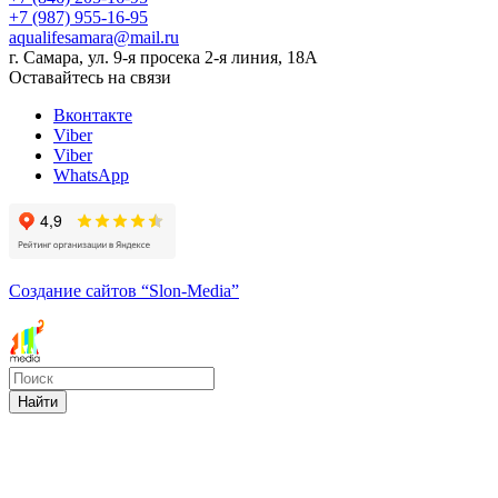
+7 (987) 955-16-95
aqualifesamara@mail.ru
г. Самара, ул. 9-я просека 2-я линия, 18А
Оставайтесь на связи
Вконтакте
Viber
Viber
WhatsApp
Создание сайтов
“Slon-Media”
Найти