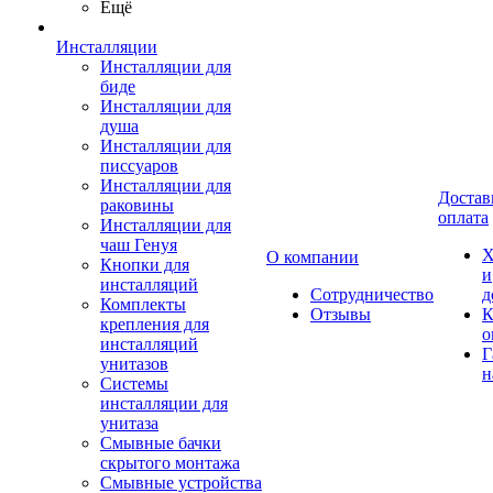
Ещё
Инсталляции
Инсталляции для
биде
Инсталляции для
душа
Инсталляции для
писсуаров
Инсталляции для
Достав
раковины
оплата
Инсталляции для
чаш Генуя
Х
О компании
Кнопки для
и
инсталляций
Сотрудничество
д
Комплекты
Отзывы
К
крепления для
о
инсталляций
Г
унитазов
н
Системы
инсталляции для
унитаза
Смывные бачки
скрытого монтажа
Смывные устройства