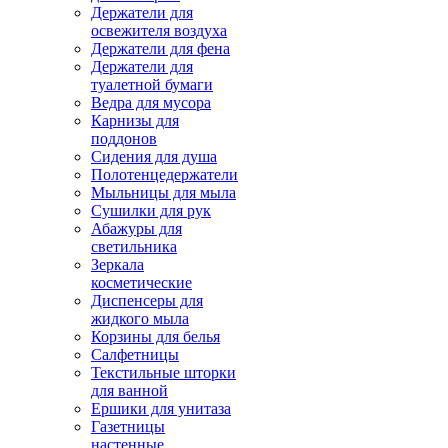
Держатели для
освежителя воздуха
Держатели для фена
Держатели для
туалетной бумаги
Ведра для мусора
Карнизы для
поддонов
Сидения для душа
Полотенцедержатели
Мыльницы для мыла
Сушилки для рук
Абажуры для
светильника
Зеркала
косметические
Диспенсеры для
жидкого мыла
Корзины для белья
Салфетницы
Текстильные шторки
для ванной
Ершики для унитаза
Газетницы
настенные