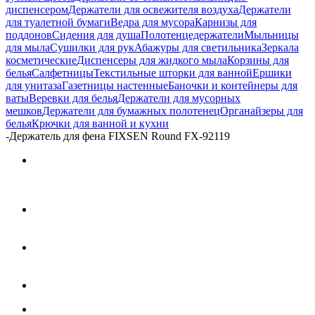
диспенсером
Держатели для освежителя воздуха
Держатели
для туалетной бумаги
Ведра для мусора
Карнизы для
поддонов
Сидения для душа
Полотенцедержатели
Мыльницы
для мыла
Сушилки для рук
Абажуры для светильника
Зеркала
косметические
Диспенсеры для жидкого мыла
Корзины для
белья
Салфетницы
Текстильные шторки для ванной
Ершики
для унитаза
Газетницы настенные
Баночки и контейнеры для
ваты
Веревки для белья
Держатели для мусорных
мешков
Держатели для бумажных полотенец
Органайзеры для
белья
Крючки для ванной и кухни
-
Держатель для фена FIXSEN Round FX-92119