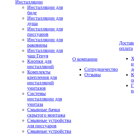
Инсталляции
Инсталляции для
биде
Инсталляции для
душа
Инсталляции для
писсуаров
Инсталляции для
Достав
раковины
оплата
Инсталляции для
чаш Генуя
Х
О компании
Кнопки для
и
инсталляций
Сотрудничество
д
Комплекты
Отзывы
К
крепления для
о
инсталляций
Г
унитазов
н
Системы
инсталляции для
унитаза
Смывные бачки
скрытого монтажа
Смывные устройства
для писсуаров
Смывные устройства