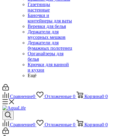
Газетницы
настенные
Баночки и
контейнеры для ваты
Веревки для белья
Держатели для
мусорных мешков
Держатели для
бумажных полотенец
Органайзеры для
белья
Крючки для ванной
и кухни
Ещё
Сравнение
0
Отложенные
0
Корзина
0
0
Сравнение
0
Отложенные
0
Корзина
0
0