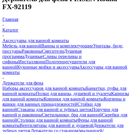
FX-92119
Главная
-
Каталог
-
Аксессуары для ванной комнаты
Мебель для ванной
Ванны и комплектующие
Унитазы, биде,
писсуары
Раковины
Смесители
Душевая
программа
Душевые
Сливы переливы и
сифоны
Инсталляции
Полотенцесушители для
ванной
Кухонные мойки и аксессуары
Аксессуары для ванной
комнаты
-
Держатели для фена
Наборы аксессуаров для ванной комнаты
Банкетки, пуфы для
ванной комнаты
Полки для ванны, душевой и туалета
Карнизы
для ванной комнаты
Коврики для ванной комнаты
Корзины и
ящики для ванных принадлежностей
Стойки для
ванной
Стаканы для ванной и зубных щеток
Поручни для
ванной и раковины
Светильники, бра для ванной
Скребки для
ванной
Столики для ванной комнаты
Фены для ванной
комнаты
Вентиляторы для ванной и душевой
Держатели для
зубных щеток
Держатели со стаканом/мыльницей/