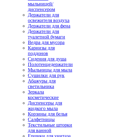
мыльницей/
диспенсером
Держатели для
освежителя воздуха
Держатели для фена
Держатели для
туалетной бумаги
Ведра для мусора
Карнизы для
поддонов
Сидения для душа
Полотенцедержатели
Мыльницы для мыла
Сушилки для рук
Абажуры для
светильника
Зеркала
косметические
Диспенсеры для
жидкого мыла
Корзины для белья
Салфетницы
Текстильные шторки
для ванной
Ершики для унитаза