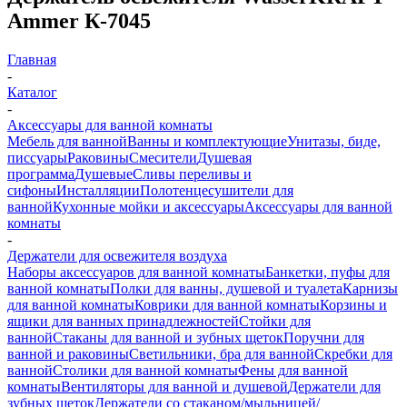
Ammer К-7045
Главная
-
Каталог
-
Аксессуары для ванной комнаты
Мебель для ванной
Ванны и комплектующие
Унитазы, биде,
писсуары
Раковины
Смесители
Душевая
программа
Душевые
Сливы переливы и
сифоны
Инсталляции
Полотенцесушители для
ванной
Кухонные мойки и аксессуары
Аксессуары для ванной
комнаты
-
Держатели для освежителя воздуха
Наборы аксессуаров для ванной комнаты
Банкетки, пуфы для
ванной комнаты
Полки для ванны, душевой и туалета
Карнизы
для ванной комнаты
Коврики для ванной комнаты
Корзины и
ящики для ванных принадлежностей
Стойки для
ванной
Стаканы для ванной и зубных щеток
Поручни для
ванной и раковины
Светильники, бра для ванной
Скребки для
ванной
Столики для ванной комнаты
Фены для ванной
комнаты
Вентиляторы для ванной и душевой
Держатели для
зубных щеток
Держатели со стаканом/мыльницей/