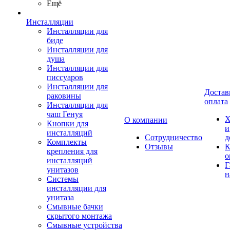
Ещё
Инсталляции
Инсталляции для
биде
Инсталляции для
душа
Инсталляции для
писсуаров
Инсталляции для
Достав
раковины
оплата
Инсталляции для
чаш Генуя
Х
О компании
Кнопки для
и
инсталляций
Сотрудничество
д
Комплекты
Отзывы
К
крепления для
о
инсталляций
Г
унитазов
н
Системы
инсталляции для
унитаза
Смывные бачки
скрытого монтажа
Смывные устройства