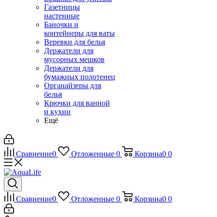
Газетницы
настенные
Баночки и
контейнеры для ваты
Веревки для белья
Держатели для
мусорных мешков
Держатели для
бумажных полотенец
Органайзеры для
белья
Крючки для ванной
и кухни
Ещё
Сравнение
0
Отложенные
0
Корзина
0
0
Сравнение
0
Отложенные
0
Корзина
0
0