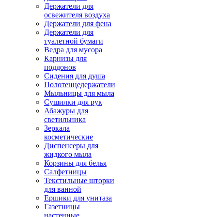
Держатели для
освежителя воздуха
Держатели для фена
Держатели для
туалетной бумаги
Ведра для мусора
Карнизы для
поддонов
Сидения для душа
Полотенцедержатели
Мыльницы для мыла
Сушилки для рук
Абажуры для
светильника
Зеркала
косметические
Диспенсеры для
жидкого мыла
Корзины для белья
Салфетницы
Текстильные шторки
для ванной
Ершики для унитаза
Газетницы
настенные