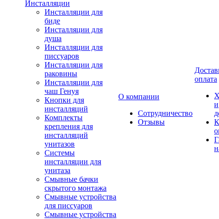
Инсталляции
Инсталляции для
биде
Инсталляции для
душа
Инсталляции для
писсуаров
Инсталляции для
Достав
раковины
оплата
Инсталляции для
чаш Генуя
Х
О компании
Кнопки для
и
инсталляций
Сотрудничество
д
Комплекты
Отзывы
К
крепления для
о
инсталляций
Г
унитазов
н
Системы
инсталляции для
унитаза
Смывные бачки
скрытого монтажа
Смывные устройства
для писсуаров
Смывные устройства