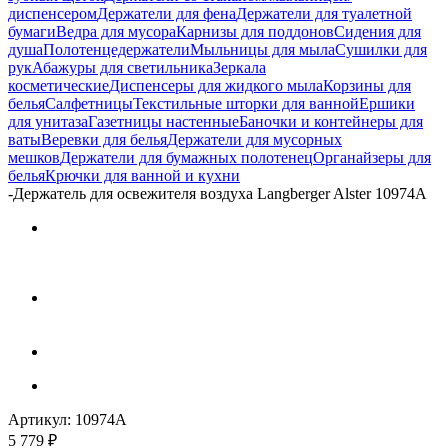
диспенсером
Держатели для фена
Держатели для туалетной
бумаги
Ведра для мусора
Карнизы для поддонов
Сидения для
душа
Полотенцедержатели
Мыльницы для мыла
Сушилки для
рук
Абажуры для светильника
Зеркала
косметические
Диспенсеры для жидкого мыла
Корзины для
белья
Салфетницы
Текстильные шторки для ванной
Ершики
для унитаза
Газетницы настенные
Баночки и контейнеры для
ваты
Веревки для белья
Держатели для мусорных
мешков
Держатели для бумажных полотенец
Органайзеры для
белья
Крючки для ванной и кухни
-
Держатель для освежителя воздуха Langberger Alster 10974A
Артикул:
10974A
5 779
₽