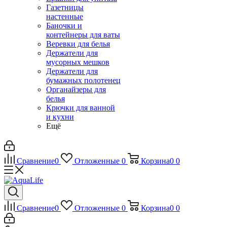
Газетницы
настенные
Баночки и
контейнеры для ваты
Веревки для белья
Держатели для
мусорных мешков
Держатели для
бумажных полотенец
Органайзеры для
белья
Крючки для ванной
и кухни
Ещё
Сравнение
0
Отложенные
0
Корзина
0
0
Сравнение
0
Отложенные
0
Корзина
0
0