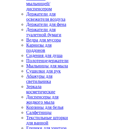
мыльницей/
диспенсером
Держатели для
освежителя воздуха
Держатели для фена
Держатели для
туалетной бумаги
Ведра для мусора
Карнизы для
поддонов
Сидения для душа
Полотенцедержатели
Мыльницы для мыла
Сушилки для рук
Абажуры для
светильника
Зеркала
косметические
Диспенсеры для
жидкого мыла
Корзины для белья
Салфетницы
Текстильные шторки
для ванной
Ершики для унитаза