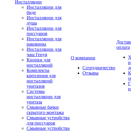
Инсталляции
Инсталляции для
биде
Инсталляции для
душа
Инсталляции для
писсуаров
Инсталляции для
Достав
раковины
оплата
Инсталляции для
чаш Генуя
Х
О компании
Кнопки для
и
инсталляций
Сотрудничество
д
Комплекты
Отзывы
К
крепления для
о
инсталляций
Г
унитазов
н
Системы
инсталляции для
унитаза
Смывные бачки
скрытого монтажа
Смывные устройства
для писсуаров
Смывные устройства