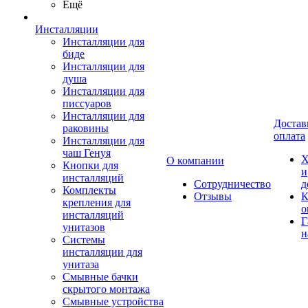
Ещё
Инсталляции
Инсталляции для
биде
Инсталляции для
душа
Инсталляции для
писсуаров
Инсталляции для
Достав
раковины
оплата
Инсталляции для
чаш Генуя
Х
О компании
Кнопки для
и
инсталляций
Сотрудничество
д
Комплекты
Отзывы
К
крепления для
о
инсталляций
Г
унитазов
н
Системы
инсталляции для
унитаза
Смывные бачки
скрытого монтажа
Смывные устройства