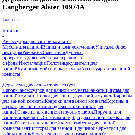
Langberger Alster 10974A
Главная
-
Каталог
-
Аксессуары для ванной комнаты
Мебель для ванной
Ванны и комплектующие
Унитазы, биде,
писсуары
Раковины
Смесители
Душевая
программа
Душевые
Сливы переливы и
сифоны
Инсталляции
Полотенцесушители для
ванной
Кухонные мойки и аксессуары
Аксессуары для ванной
комнаты
-
Держатели для освежителя воздуха
Наборы аксессуаров для ванной комнаты
Банкетки, пуфы для
ванной комнаты
Полки для ванны, душевой и туалета
Карнизы
для ванной комнаты
Коврики для ванной комнаты
Корзины и
ящики для ванных принадлежностей
Стойки для
ванной
Стаканы для ванной и зубных щеток
Поручни для
ванной и раковины
Светильники, бра для ванной
Скребки для
ванной
Столики для ванной комнаты
Фены для ванной
комнаты
Вентиляторы для ванной и душевой
Держатели для
зубных щеток
Держатели со стаканом/мыльницей/