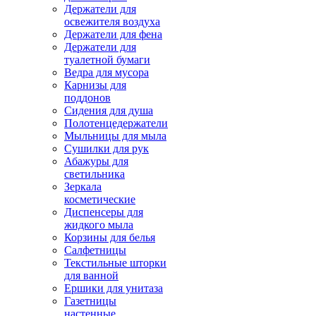
Держатели для
освежителя воздуха
Держатели для фена
Держатели для
туалетной бумаги
Ведра для мусора
Карнизы для
поддонов
Сидения для душа
Полотенцедержатели
Мыльницы для мыла
Сушилки для рук
Абажуры для
светильника
Зеркала
косметические
Диспенсеры для
жидкого мыла
Корзины для белья
Салфетницы
Текстильные шторки
для ванной
Ершики для унитаза
Газетницы
настенные