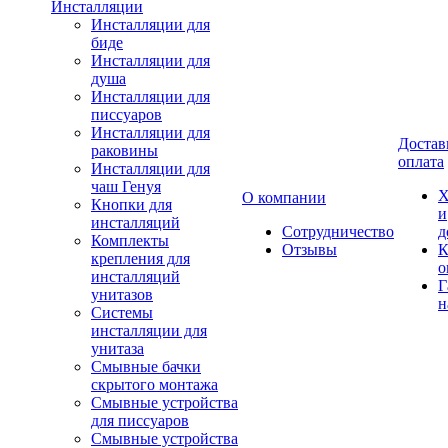
Инсталляции
Инсталляции для
биде
Инсталляции для
душа
Инсталляции для
писсуаров
Инсталляции для
Достав
раковины
оплата
Инсталляции для
чаш Генуя
Х
О компании
Кнопки для
и
инсталляций
Сотрудничество
д
Комплекты
Отзывы
К
крепления для
о
инсталляций
Г
унитазов
н
Системы
инсталляции для
унитаза
Смывные бачки
скрытого монтажа
Смывные устройства
для писсуаров
Смывные устройства