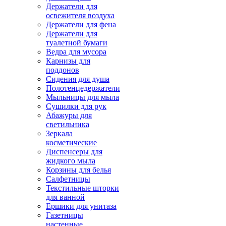
Держатели для
освежителя воздуха
Держатели для фена
Держатели для
туалетной бумаги
Ведра для мусора
Карнизы для
поддонов
Сидения для душа
Полотенцедержатели
Мыльницы для мыла
Сушилки для рук
Абажуры для
светильника
Зеркала
косметические
Диспенсеры для
жидкого мыла
Корзины для белья
Салфетницы
Текстильные шторки
для ванной
Ершики для унитаза
Газетницы
настенные