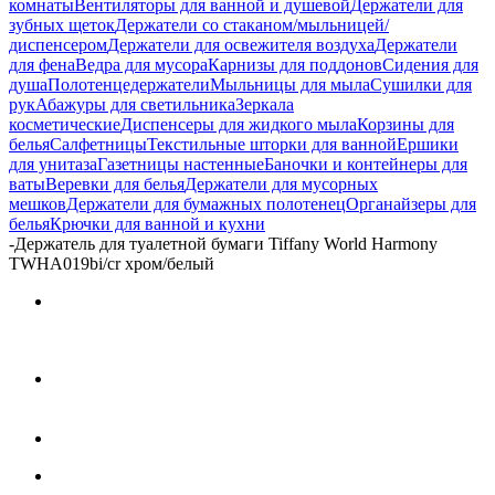
комнаты
Вентиляторы для ванной и душевой
Держатели для
зубных щеток
Держатели со стаканом/мыльницей/
диспенсером
Держатели для освежителя воздуха
Держатели
для фена
Ведра для мусора
Карнизы для поддонов
Сидения для
душа
Полотенцедержатели
Мыльницы для мыла
Сушилки для
рук
Абажуры для светильника
Зеркала
косметические
Диспенсеры для жидкого мыла
Корзины для
белья
Салфетницы
Текстильные шторки для ванной
Ершики
для унитаза
Газетницы настенные
Баночки и контейнеры для
ваты
Веревки для белья
Держатели для мусорных
мешков
Держатели для бумажных полотенец
Органайзеры для
белья
Крючки для ванной и кухни
-
Держатель для туалетной бумаги Tiffany World Harmony
TWHA019bi/cr хром/белый