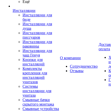
Ещё
Инсталляции
Инсталляции для
биде
Инсталляции для
душа
Инсталляции для
писсуаров
Инсталляции для
Достав
раковины
оплата
Инсталляции для
чаш Генуя
Х
О компании
Кнопки для
и
инсталляций
Сотрудничество
д
Комплекты
Отзывы
К
крепления для
о
инсталляций
Г
унитазов
н
Системы
инсталляции для
унитаза
Смывные бачки
скрытого монтажа
Смывные устройства