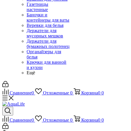
Газетницы
настенные
Баночки и
контейнеры для ваты
Веревки для белья
Держатели для
мусорных мешков
Держатели для
бумажных полотенец
Органайзеры для
белья
Крючки для ванной
и кухни
Ещё
Сравнение
0
Отложенные
0
Корзина
0
0
Сравнение
0
Отложенные
0
Корзина
0
0