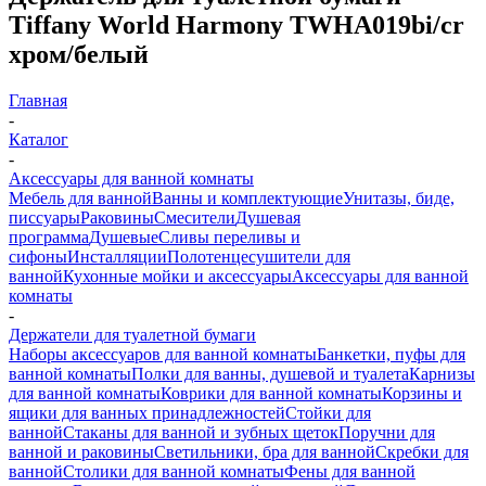
Tiffany World Harmony TWHA019bi/cr
хром/белый
Главная
-
Каталог
-
Аксессуары для ванной комнаты
Мебель для ванной
Ванны и комплектующие
Унитазы, биде,
писсуары
Раковины
Смесители
Душевая
программа
Душевые
Сливы переливы и
сифоны
Инсталляции
Полотенцесушители для
ванной
Кухонные мойки и аксессуары
Аксессуары для ванной
комнаты
-
Держатели для туалетной бумаги
Наборы аксессуаров для ванной комнаты
Банкетки, пуфы для
ванной комнаты
Полки для ванны, душевой и туалета
Карнизы
для ванной комнаты
Коврики для ванной комнаты
Корзины и
ящики для ванных принадлежностей
Стойки для
ванной
Стаканы для ванной и зубных щеток
Поручни для
ванной и раковины
Светильники, бра для ванной
Скребки для
ванной
Столики для ванной комнаты
Фены для ванной