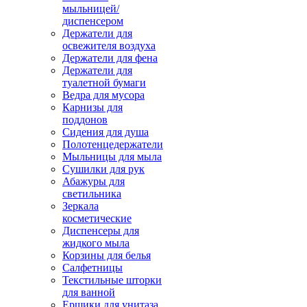
мыльницей/
диспенсером
Держатели для
освежителя воздуха
Держатели для фена
Держатели для
туалетной бумаги
Ведра для мусора
Карнизы для
поддонов
Сидения для душа
Полотенцедержатели
Мыльницы для мыла
Сушилки для рук
Абажуры для
светильника
Зеркала
косметические
Диспенсеры для
жидкого мыла
Корзины для белья
Салфетницы
Текстильные шторки
для ванной
Ершики для унитаза