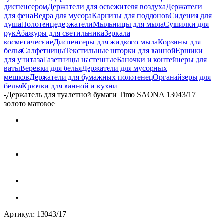
диспенсером
Держатели для освежителя воздуха
Держатели
для фена
Ведра для мусора
Карнизы для поддонов
Сидения для
душа
Полотенцедержатели
Мыльницы для мыла
Сушилки для
рук
Абажуры для светильника
Зеркала
косметические
Диспенсеры для жидкого мыла
Корзины для
белья
Салфетницы
Текстильные шторки для ванной
Ершики
для унитаза
Газетницы настенные
Баночки и контейнеры для
ваты
Веревки для белья
Держатели для мусорных
мешков
Держатели для бумажных полотенец
Органайзеры для
белья
Крючки для ванной и кухни
-
Держатель для туалетной бумаги Timo SAONA 13043/17
золото матовое
Артикул:
13043/17