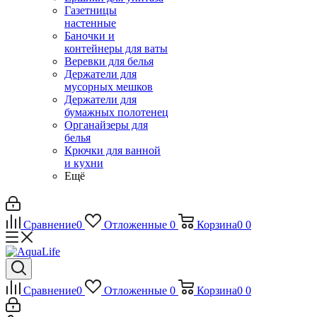
Газетницы
настенные
Баночки и
контейнеры для ваты
Веревки для белья
Держатели для
мусорных мешков
Держатели для
бумажных полотенец
Органайзеры для
белья
Крючки для ванной
и кухни
Ещё
Сравнение
0
Отложенные
0
Корзина
0
0
Сравнение
0
Отложенные
0
Корзина
0
0