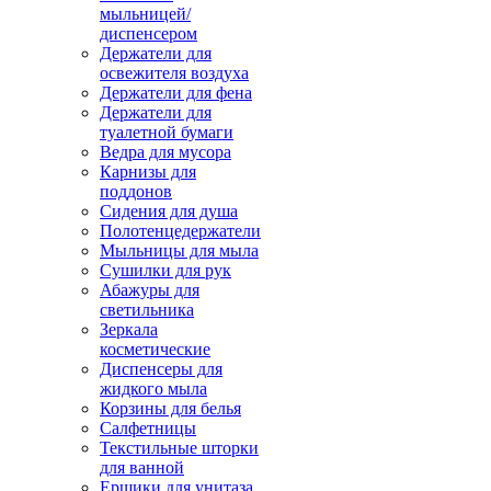
мыльницей/
диспенсером
Держатели для
освежителя воздуха
Держатели для фена
Держатели для
туалетной бумаги
Ведра для мусора
Карнизы для
поддонов
Сидения для душа
Полотенцедержатели
Мыльницы для мыла
Сушилки для рук
Абажуры для
светильника
Зеркала
косметические
Диспенсеры для
жидкого мыла
Корзины для белья
Салфетницы
Текстильные шторки
для ванной
Ершики для унитаза