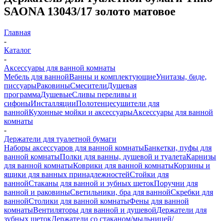
SAONA 13043/17 золото матовое
Главная
-
Каталог
-
Аксессуары для ванной комнаты
Мебель для ванной
Ванны и комплектующие
Унитазы, биде,
писсуары
Раковины
Смесители
Душевая
программа
Душевые
Сливы переливы и
сифоны
Инсталляции
Полотенцесушители для
ванной
Кухонные мойки и аксессуары
Аксессуары для ванной
комнаты
-
Держатели для туалетной бумаги
Наборы аксессуаров для ванной комнаты
Банкетки, пуфы для
ванной комнаты
Полки для ванны, душевой и туалета
Карнизы
для ванной комнаты
Коврики для ванной комнаты
Корзины и
ящики для ванных принадлежностей
Стойки для
ванной
Стаканы для ванной и зубных щеток
Поручни для
ванной и раковины
Светильники, бра для ванной
Скребки для
ванной
Столики для ванной комнаты
Фены для ванной
комнаты
Вентиляторы для ванной и душевой
Держатели для
зубных щеток
Держатели со стаканом/мыльницей/