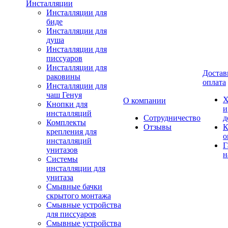
Инсталляции
Инсталляции для
биде
Инсталляции для
душа
Инсталляции для
писсуаров
Инсталляции для
Достав
раковины
оплата
Инсталляции для
чаш Генуя
Х
О компании
Кнопки для
и
инсталляций
Сотрудничество
д
Комплекты
Отзывы
К
крепления для
о
инсталляций
Г
унитазов
н
Системы
инсталляции для
унитаза
Смывные бачки
скрытого монтажа
Смывные устройства
для писсуаров
Смывные устройства