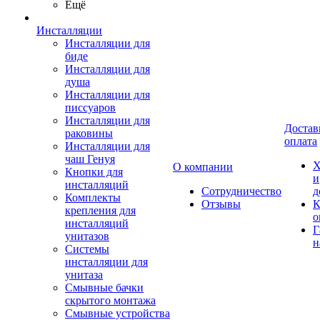
Ещё
Инсталляции
Инсталляции для
биде
Инсталляции для
душа
Инсталляции для
писсуаров
Инсталляции для
Достав
раковины
оплата
Инсталляции для
чаш Генуя
Х
О компании
Кнопки для
и
инсталляций
Сотрудничество
д
Комплекты
Отзывы
К
крепления для
о
инсталляций
Г
унитазов
н
Системы
инсталляции для
унитаза
Смывные бачки
скрытого монтажа
Смывные устройства