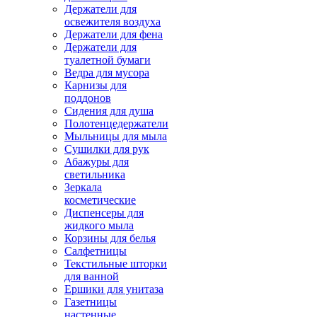
Держатели для
освежителя воздуха
Держатели для фена
Держатели для
туалетной бумаги
Ведра для мусора
Карнизы для
поддонов
Сидения для душа
Полотенцедержатели
Мыльницы для мыла
Сушилки для рук
Абажуры для
светильника
Зеркала
косметические
Диспенсеры для
жидкого мыла
Корзины для белья
Салфетницы
Текстильные шторки
для ванной
Ершики для унитаза
Газетницы
настенные