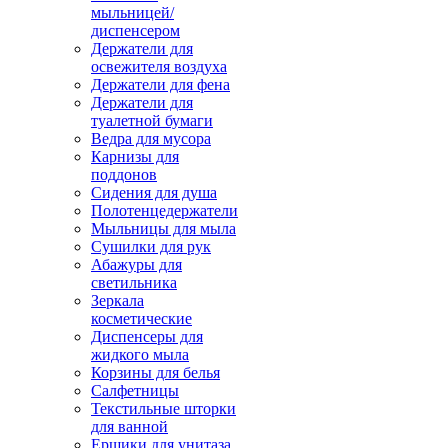
мыльницей/
диспенсером
Держатели для
освежителя воздуха
Держатели для фена
Держатели для
туалетной бумаги
Ведра для мусора
Карнизы для
поддонов
Сидения для душа
Полотенцедержатели
Мыльницы для мыла
Сушилки для рук
Абажуры для
светильника
Зеркала
косметические
Диспенсеры для
жидкого мыла
Корзины для белья
Салфетницы
Текстильные шторки
для ванной
Ершики для унитаза