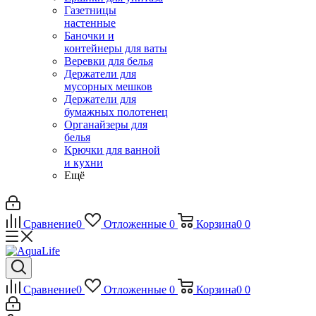
Газетницы
настенные
Баночки и
контейнеры для ваты
Веревки для белья
Держатели для
мусорных мешков
Держатели для
бумажных полотенец
Органайзеры для
белья
Крючки для ванной
и кухни
Ещё
Сравнение
0
Отложенные
0
Корзина
0
0
Сравнение
0
Отложенные
0
Корзина
0
0