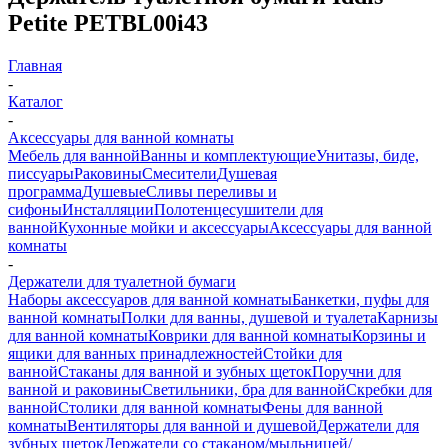
Petite PETBL00i43
Главная
-
Каталог
-
Аксессуары для ванной комнаты
Мебель для ванной
Ванны и комплектующие
Унитазы, биде,
писсуары
Раковины
Смесители
Душевая
программа
Душевые
Сливы переливы и
сифоны
Инсталляции
Полотенцесушители для
ванной
Кухонные мойки и аксессуары
Аксессуары для ванной
комнаты
-
Держатели для туалетной бумаги
Наборы аксессуаров для ванной комнаты
Банкетки, пуфы для
ванной комнаты
Полки для ванны, душевой и туалета
Карнизы
для ванной комнаты
Коврики для ванной комнаты
Корзины и
ящики для ванных принадлежностей
Стойки для
ванной
Стаканы для ванной и зубных щеток
Поручни для
ванной и раковины
Светильники, бра для ванной
Скребки для
ванной
Столики для ванной комнаты
Фены для ванной
комнаты
Вентиляторы для ванной и душевой
Держатели для
зубных щеток
Держатели со стаканом/мыльницей/