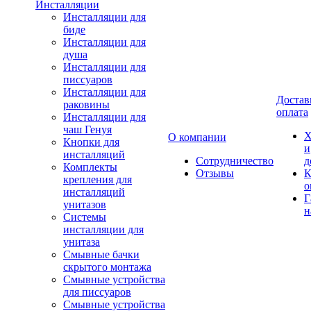
Инсталляции
Инсталляции для
биде
Инсталляции для
душа
Инсталляции для
писсуаров
Инсталляции для
Достав
раковины
оплата
Инсталляции для
чаш Генуя
Х
О компании
Кнопки для
и
инсталляций
Сотрудничество
д
Комплекты
Отзывы
К
крепления для
о
инсталляций
Г
унитазов
н
Системы
инсталляции для
унитаза
Смывные бачки
скрытого монтажа
Смывные устройства
для писсуаров
Смывные устройства