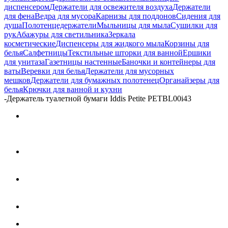
диспенсером
Держатели для освежителя воздуха
Держатели
для фена
Ведра для мусора
Карнизы для поддонов
Сидения для
душа
Полотенцедержатели
Мыльницы для мыла
Сушилки для
рук
Абажуры для светильника
Зеркала
косметические
Диспенсеры для жидкого мыла
Корзины для
белья
Салфетницы
Текстильные шторки для ванной
Ершики
для унитаза
Газетницы настенные
Баночки и контейнеры для
ваты
Веревки для белья
Держатели для мусорных
мешков
Держатели для бумажных полотенец
Органайзеры для
белья
Крючки для ванной и кухни
-
Держатель туалетной бумаги Iddis Petite PETBL00i43