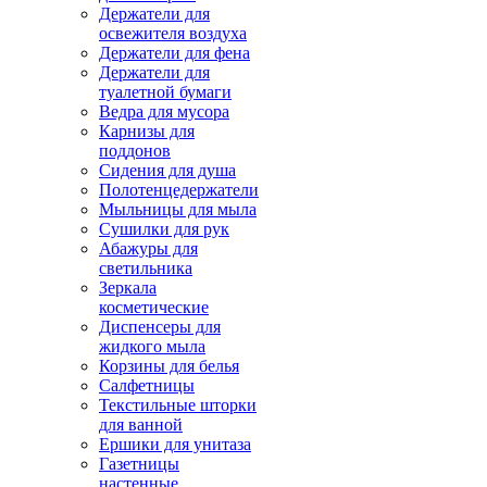
Держатели для
освежителя воздуха
Держатели для фена
Держатели для
туалетной бумаги
Ведра для мусора
Карнизы для
поддонов
Сидения для душа
Полотенцедержатели
Мыльницы для мыла
Сушилки для рук
Абажуры для
светильника
Зеркала
косметические
Диспенсеры для
жидкого мыла
Корзины для белья
Салфетницы
Текстильные шторки
для ванной
Ершики для унитаза
Газетницы
настенные