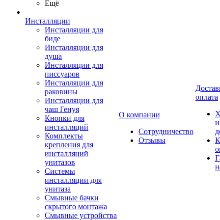
Ещё
Инсталляции
Инсталляции для
биде
Инсталляции для
душа
Инсталляции для
писсуаров
Инсталляции для
Достав
раковины
оплата
Инсталляции для
чаш Генуя
Х
О компании
Кнопки для
и
инсталляций
Сотрудничество
д
Комплекты
Отзывы
К
крепления для
о
инсталляций
Г
унитазов
н
Системы
инсталляции для
унитаза
Смывные бачки
скрытого монтажа
Смывные устройства