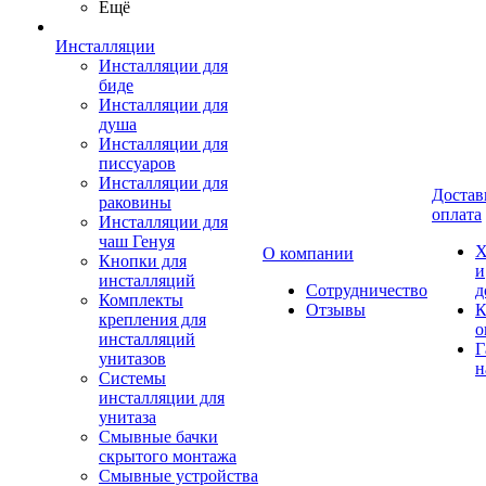
Ещё
Инсталляции
Инсталляции для
биде
Инсталляции для
душа
Инсталляции для
писсуаров
Инсталляции для
Достав
раковины
оплата
Инсталляции для
чаш Генуя
Х
О компании
Кнопки для
и
инсталляций
Сотрудничество
д
Комплекты
Отзывы
К
крепления для
о
инсталляций
Г
унитазов
н
Системы
инсталляции для
унитаза
Смывные бачки
скрытого монтажа
Смывные устройства