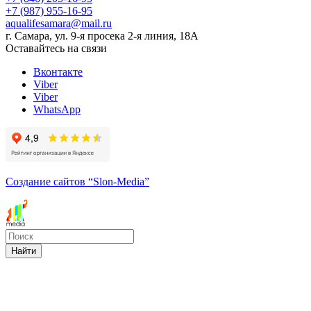
+7 (987) 955-16-95
aqualifesamara@mail.ru
г. Самара, ул. 9-я просека 2-я линия, 18А
Оставайтесь на связи
Вконтакте
Viber
Viber
WhatsApp
Создание сайтов
“Slon-Media”
Найти