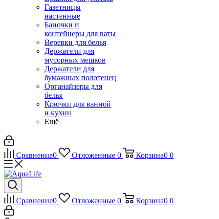
Газетницы
настенные
Баночки и
контейнеры для ваты
Веревки для белья
Держатели для
мусорных мешков
Держатели для
бумажных полотенец
Органайзеры для
белья
Крючки для ванной
и кухни
Ещё
Сравнение
0
Отложенные
0
Корзина
0
0
Сравнение
0
Отложенные
0
Корзина
0
0