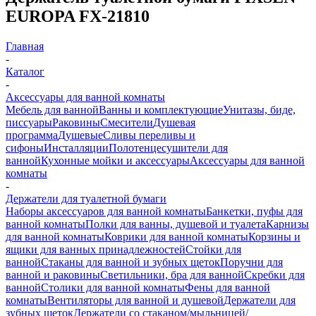
EUROPA FX-21810
Главная
-
Каталог
-
Аксессуары для ванной комнаты
Мебель для ванной
Ванны и комплектующие
Унитазы, биде,
писсуары
Раковины
Смесители
Душевая
программа
Душевые
Сливы переливы и
сифоны
Инсталляции
Полотенцесушители для
ванной
Кухонные мойки и аксессуары
Аксессуары для ванной
комнаты
-
Держатели для туалетной бумаги
Наборы аксессуаров для ванной комнаты
Банкетки, пуфы для
ванной комнаты
Полки для ванны, душевой и туалета
Карнизы
для ванной комнаты
Коврики для ванной комнаты
Корзины и
ящики для ванных принадлежностей
Стойки для
ванной
Стаканы для ванной и зубных щеток
Поручни для
ванной и раковины
Светильники, бра для ванной
Скребки для
ванной
Столики для ванной комнаты
Фены для ванной
комнаты
Вентиляторы для ванной и душевой
Держатели для
зубных щеток
Держатели со стаканом/мыльницей/