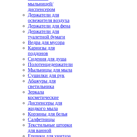
мыльницей/
диспенсером
Держатели для
освежителя воздуха
Держатели для фена
Держатели для
туалетной бумаги
Ведра для мусора
Карнизы для
поддонов
Сидения для душа
Полотенцедержатели
Мыльницы для мыла
Сушилки для рук
Абажуры для
светильника
Зеркала
косметические
Диспенсеры для
жидкого мыла
Корзины для белья
Салфетницы
Текстильные шторки
для ванной
Ершики для унитаза