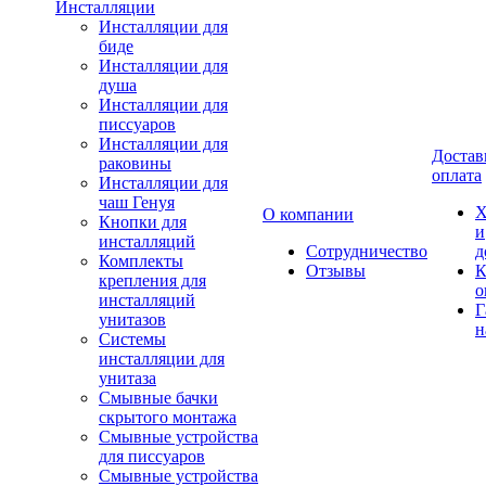
Инсталляции
Инсталляции для
биде
Инсталляции для
душа
Инсталляции для
писсуаров
Инсталляции для
Достав
раковины
оплата
Инсталляции для
чаш Генуя
Х
О компании
Кнопки для
и
инсталляций
Сотрудничество
д
Комплекты
Отзывы
К
крепления для
о
инсталляций
Г
унитазов
н
Системы
инсталляции для
унитаза
Смывные бачки
скрытого монтажа
Смывные устройства
для писсуаров
Смывные устройства