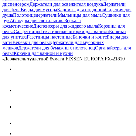
диспенсером
Держатели для освежителя воздуха
Держатели
для фена
Ведра для мусора
Карнизы для поддонов
Сидения для
душа
Полотенцедержатели
Мыльницы для мыла
Сушилки для
рук
Абажуры для светильника
Зеркала
косметические
Диспенсеры для жидкого мыла
Корзины для
белья
Салфетницы
Текстильные шторки для ванной
Ершики
для унитаза
Газетницы настенные
Баночки и контейнеры для
ваты
Веревки для белья
Держатели для мусорных
мешков
Держатели для бумажных полотенец
Органайзеры для
белья
Крючки для ванной и кухни
-
Держатель туалетной бумаги FIXSEN EUROPA FX-21810