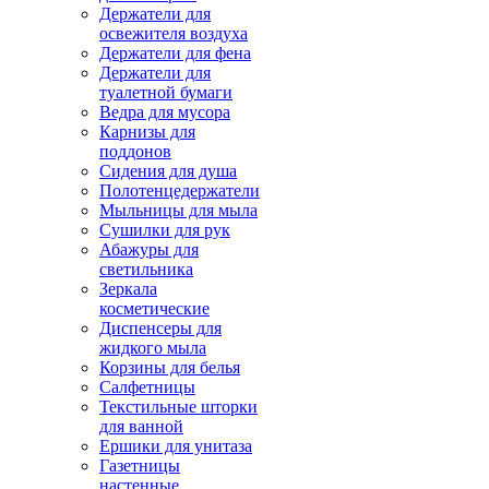
Держатели для
освежителя воздуха
Держатели для фена
Держатели для
туалетной бумаги
Ведра для мусора
Карнизы для
поддонов
Сидения для душа
Полотенцедержатели
Мыльницы для мыла
Сушилки для рук
Абажуры для
светильника
Зеркала
косметические
Диспенсеры для
жидкого мыла
Корзины для белья
Салфетницы
Текстильные шторки
для ванной
Ершики для унитаза
Газетницы
настенные