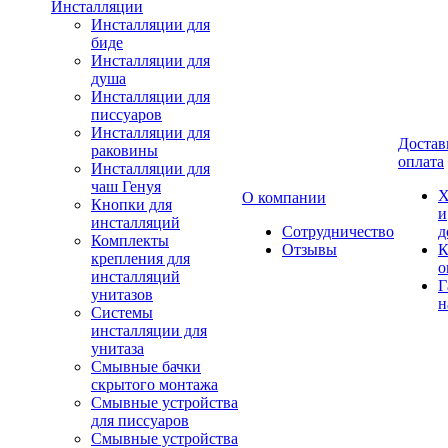
Инсталляции
Инсталляции для
биде
Инсталляции для
душа
Инсталляции для
писсуаров
Инсталляции для
Достав
раковины
оплата
Инсталляции для
чаш Генуя
Х
О компании
Кнопки для
и
инсталляций
Сотрудничество
д
Комплекты
Отзывы
К
крепления для
о
инсталляций
Г
унитазов
н
Системы
инсталляции для
унитаза
Смывные бачки
скрытого монтажа
Смывные устройства
для писсуаров
Смывные устройства