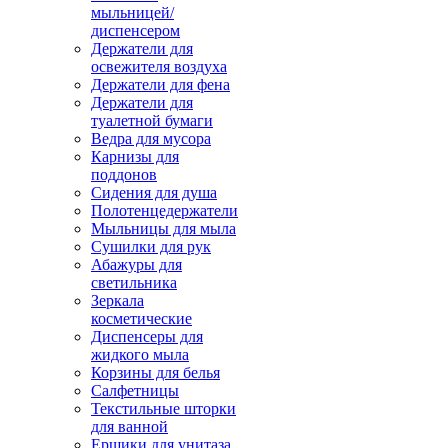
мыльницей/
диспенсером
Держатели для
освежителя воздуха
Держатели для фена
Держатели для
туалетной бумаги
Ведра для мусора
Карнизы для
поддонов
Сидения для душа
Полотенцедержатели
Мыльницы для мыла
Сушилки для рук
Абажуры для
светильника
Зеркала
косметические
Диспенсеры для
жидкого мыла
Корзины для белья
Салфетницы
Текстильные шторки
для ванной
Ершики для унитаза