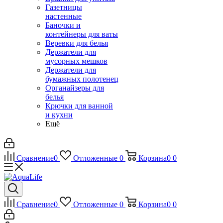
Газетницы
настенные
Баночки и
контейнеры для ваты
Веревки для белья
Держатели для
мусорных мешков
Держатели для
бумажных полотенец
Органайзеры для
белья
Крючки для ванной
и кухни
Ещё
Сравнение
0
Отложенные
0
Корзина
0
0
Сравнение
0
Отложенные
0
Корзина
0
0