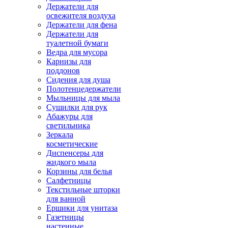
Держатели для
освежителя воздуха
Держатели для фена
Держатели для
туалетной бумаги
Ведра для мусора
Карнизы для
поддонов
Сидения для душа
Полотенцедержатели
Мыльницы для мыла
Сушилки для рук
Абажуры для
светильника
Зеркала
косметические
Диспенсеры для
жидкого мыла
Корзины для белья
Салфетницы
Текстильные шторки
для ванной
Ершики для унитаза
Газетницы
настенные