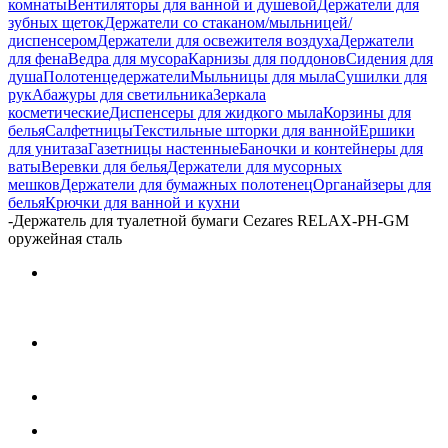
комнаты
Вентиляторы для ванной и душевой
Держатели для
зубных щеток
Держатели со стаканом/мыльницей/
диспенсером
Держатели для освежителя воздуха
Держатели
для фена
Ведра для мусора
Карнизы для поддонов
Сидения для
душа
Полотенцедержатели
Мыльницы для мыла
Сушилки для
рук
Абажуры для светильника
Зеркала
косметические
Диспенсеры для жидкого мыла
Корзины для
белья
Салфетницы
Текстильные шторки для ванной
Ершики
для унитаза
Газетницы настенные
Баночки и контейнеры для
ваты
Веревки для белья
Держатели для мусорных
мешков
Держатели для бумажных полотенец
Органайзеры для
белья
Крючки для ванной и кухни
-
Держатель для туалетной бумаги Cezares RELAX-PH-GM
оружейная сталь