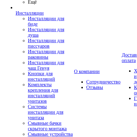
Ещё
Инсталляции
Инсталляции для
биде
Инсталляции для
душа
Инсталляции для
писсуаров
Инсталляции для
Достав
раковины
оплата
Инсталляции для
чаш Генуя
Х
О компании
Кнопки для
и
инсталляций
Сотрудничество
д
Комплекты
Отзывы
К
крепления для
о
инсталляций
Г
унитазов
н
Системы
инсталляции для
унитаза
Смывные бачки
скрытого монтажа
Смывные устройства