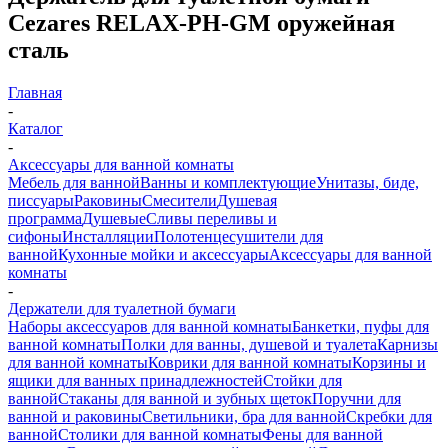
Cezares RELAX-PH-GM оружейная
сталь
Главная
-
Каталог
-
Аксессуары для ванной комнаты
Мебель для ванной
Ванны и комплектующие
Унитазы, биде,
писсуары
Раковины
Смесители
Душевая
программа
Душевые
Сливы переливы и
сифоны
Инсталляции
Полотенцесушители для
ванной
Кухонные мойки и аксессуары
Аксессуары для ванной
комнаты
-
Держатели для туалетной бумаги
Наборы аксессуаров для ванной комнаты
Банкетки, пуфы для
ванной комнаты
Полки для ванны, душевой и туалета
Карнизы
для ванной комнаты
Коврики для ванной комнаты
Корзины и
ящики для ванных принадлежностей
Стойки для
ванной
Стаканы для ванной и зубных щеток
Поручни для
ванной и раковины
Светильники, бра для ванной
Скребки для
ванной
Столики для ванной комнаты
Фены для ванной