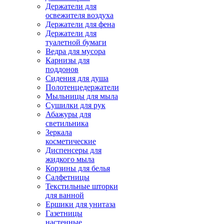
Держатели для
освежителя воздуха
Держатели для фена
Держатели для
туалетной бумаги
Ведра для мусора
Карнизы для
поддонов
Сидения для душа
Полотенцедержатели
Мыльницы для мыла
Сушилки для рук
Абажуры для
светильника
Зеркала
косметические
Диспенсеры для
жидкого мыла
Корзины для белья
Салфетницы
Текстильные шторки
для ванной
Ершики для унитаза
Газетницы
настенные