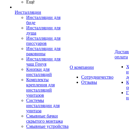
Ещё
Инсталляции
Инсталляции для
биде
Инсталляции для
душа
Инсталляции для
писсуаров
Инсталляции для
Достав
раковины
оплата
Инсталляции для
чаш Генуя
Х
О компании
Кнопки для
и
инсталляций
Сотрудничество
д
Комплекты
Отзывы
К
крепления для
о
инсталляций
Г
унитазов
н
Системы
инсталляции для
унитаза
Смывные бачки
скрытого монтажа
Смывные устройства