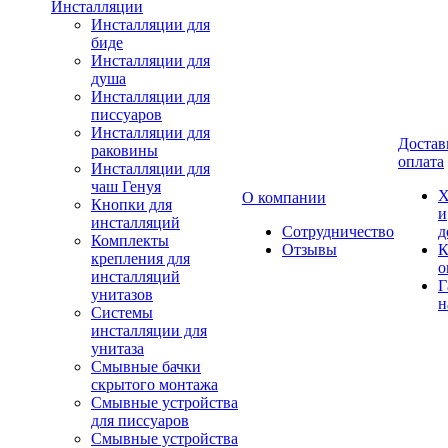
Инсталляции
Инсталляции для
биде
Инсталляции для
душа
Инсталляции для
писсуаров
Инсталляции для
Достав
раковины
оплата
Инсталляции для
чаш Генуя
Х
О компании
Кнопки для
и
инсталляций
Сотрудничество
д
Комплекты
Отзывы
К
крепления для
о
инсталляций
Г
унитазов
н
Системы
инсталляции для
унитаза
Смывные бачки
скрытого монтажа
Смывные устройства
для писсуаров
Смывные устройства