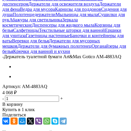
диспенсером
Держатели для освежителя воздуха
Держатели
для фена
Ведра для мусора
Карнизы для поддонов
Сидения для
душа
Полотенцедержатели
Мыльницы для мыла
Сушилки для
рук
Абажуры для светильника
Зеркала
косметические
Диспенсеры для жидкого мыла
Корзины для
белья
Салфетницы
Текстильные шторки для ванной
Ершики
для унитаза
Газетницы настенные
Баночки и контейнеры для
ваты
Веревки для белья
Держатели для мусорных
мешков
Держатели для бумажных полотенец
Органайзеры для
белья
Крючки для ванной и кухни
-
Держатель туалетной бумаги Art&Max Gotico AM-4883AQ
Артикул:
AM-4883AQ
4 068
₽
-
+
В корзину
Купить в 1 клик
Поделиться