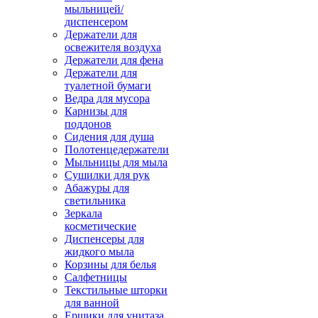
мыльницей/
диспенсером
Держатели для
освежителя воздуха
Держатели для фена
Держатели для
туалетной бумаги
Ведра для мусора
Карнизы для
поддонов
Сидения для душа
Полотенцедержатели
Мыльницы для мыла
Сушилки для рук
Абажуры для
светильника
Зеркала
косметические
Диспенсеры для
жидкого мыла
Корзины для белья
Салфетницы
Текстильные шторки
для ванной
Ершики для унитаза