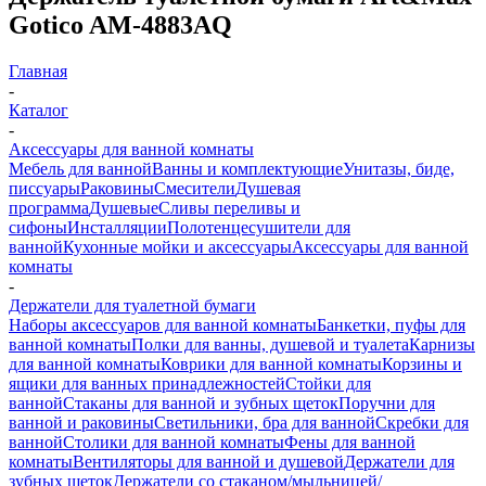
Gotico AM-4883AQ
Главная
-
Каталог
-
Аксессуары для ванной комнаты
Мебель для ванной
Ванны и комплектующие
Унитазы, биде,
писсуары
Раковины
Смесители
Душевая
программа
Душевые
Сливы переливы и
сифоны
Инсталляции
Полотенцесушители для
ванной
Кухонные мойки и аксессуары
Аксессуары для ванной
комнаты
-
Держатели для туалетной бумаги
Наборы аксессуаров для ванной комнаты
Банкетки, пуфы для
ванной комнаты
Полки для ванны, душевой и туалета
Карнизы
для ванной комнаты
Коврики для ванной комнаты
Корзины и
ящики для ванных принадлежностей
Стойки для
ванной
Стаканы для ванной и зубных щеток
Поручни для
ванной и раковины
Светильники, бра для ванной
Скребки для
ванной
Столики для ванной комнаты
Фены для ванной
комнаты
Вентиляторы для ванной и душевой
Держатели для
зубных щеток
Держатели со стаканом/мыльницей/