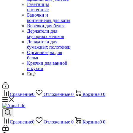
Газетницы
настенные
Баночки и
контейнеры для ваты
Веревки для белья
Держатели для
мусорных мешков
Держатели для
бумажных полотенец
Органайзеры для
белья
Крючки для ванной
и кухни
Ещё
Сравнение
0
Отложенные
0
Корзина
0
0
Сравнение
0
Отложенные
0
Корзина
0
0