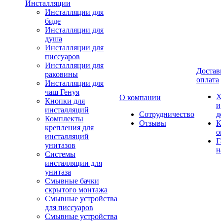
Инсталляции
Инсталляции для
биде
Инсталляции для
душа
Инсталляции для
писсуаров
Инсталляции для
Достав
раковины
оплата
Инсталляции для
чаш Генуя
Х
О компании
Кнопки для
и
инсталляций
Сотрудничество
д
Комплекты
Отзывы
К
крепления для
о
инсталляций
Г
унитазов
н
Системы
инсталляции для
унитаза
Смывные бачки
скрытого монтажа
Смывные устройства
для писсуаров
Смывные устройства