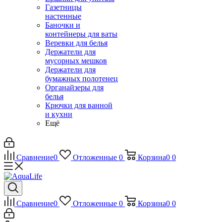
Газетницы
настенные
Баночки и
контейнеры для ваты
Веревки для белья
Держатели для
мусорных мешков
Держатели для
бумажных полотенец
Органайзеры для
белья
Крючки для ванной
и кухни
Ещё
Сравнение
0
Отложенные
0
Корзина
0
0
Сравнение
0
Отложенные
0
Корзина
0
0