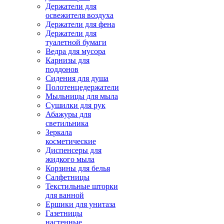
Держатели для
освежителя воздуха
Держатели для фена
Держатели для
туалетной бумаги
Ведра для мусора
Карнизы для
поддонов
Сидения для душа
Полотенцедержатели
Мыльницы для мыла
Сушилки для рук
Абажуры для
светильника
Зеркала
косметические
Диспенсеры для
жидкого мыла
Корзины для белья
Салфетницы
Текстильные шторки
для ванной
Ершики для унитаза
Газетницы
настенные