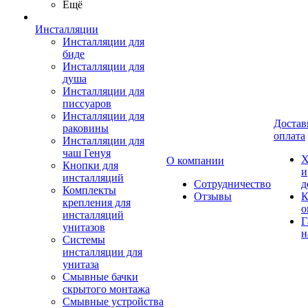
Ещё
Инсталляции
Инсталляции для
биде
Инсталляции для
душа
Инсталляции для
писсуаров
Инсталляции для
Достав
раковины
оплата
Инсталляции для
чаш Генуя
Х
О компании
Кнопки для
и
инсталляций
Сотрудничество
д
Комплекты
Отзывы
К
крепления для
о
инсталляций
Г
унитазов
н
Системы
инсталляции для
унитаза
Смывные бачки
скрытого монтажа
Смывные устройства