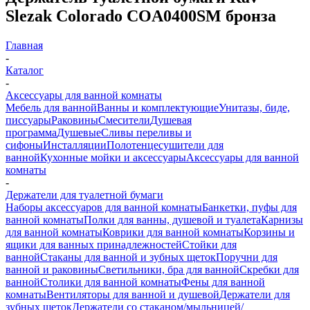
Slezak Colorado COA0400SM бронза
Главная
-
Каталог
-
Аксессуары для ванной комнаты
Мебель для ванной
Ванны и комплектующие
Унитазы, биде,
писсуары
Раковины
Смесители
Душевая
программа
Душевые
Сливы переливы и
сифоны
Инсталляции
Полотенцесушители для
ванной
Кухонные мойки и аксессуары
Аксессуары для ванной
комнаты
-
Держатели для туалетной бумаги
Наборы аксессуаров для ванной комнаты
Банкетки, пуфы для
ванной комнаты
Полки для ванны, душевой и туалета
Карнизы
для ванной комнаты
Коврики для ванной комнаты
Корзины и
ящики для ванных принадлежностей
Стойки для
ванной
Стаканы для ванной и зубных щеток
Поручни для
ванной и раковины
Светильники, бра для ванной
Скребки для
ванной
Столики для ванной комнаты
Фены для ванной
комнаты
Вентиляторы для ванной и душевой
Держатели для
зубных щеток
Держатели со стаканом/мыльницей/