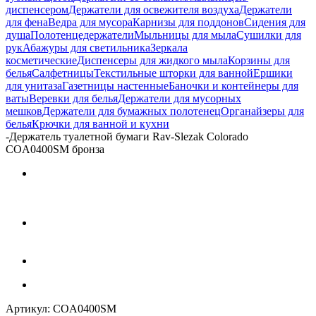
диспенсером
Держатели для освежителя воздуха
Держатели
для фена
Ведра для мусора
Карнизы для поддонов
Сидения для
душа
Полотенцедержатели
Мыльницы для мыла
Сушилки для
рук
Абажуры для светильника
Зеркала
косметические
Диспенсеры для жидкого мыла
Корзины для
белья
Салфетницы
Текстильные шторки для ванной
Ершики
для унитаза
Газетницы настенные
Баночки и контейнеры для
ваты
Веревки для белья
Держатели для мусорных
мешков
Держатели для бумажных полотенец
Органайзеры для
белья
Крючки для ванной и кухни
-
Держатель туалетной бумаги Rav-Slezak Colorado
COA0400SM бронза
Артикул:
COA0400SM