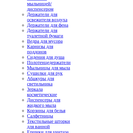
мыльницей/
диспенсером
Держатели для
освежителя воздуха
Держатели для фена
Держатели для
туалетной бумаги
Ведра для мусора
Карнизы для
поддонов
Сидения для душа
Полотенцедержатели
Мыльницы для мыла
Сушилки для рук
Абажуры для
светильника
Зеркала
косметические
Диспенсеры для
жидкого мыла
Корзины для белья
Салфетницы
Текстильные шторки
для ванной
Ершики для унитаза