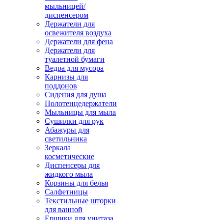
мыльницей/
диспенсером
Держатели для
освежителя воздуха
Держатели для фена
Держатели для
туалетной бумаги
Ведра для мусора
Карнизы для
поддонов
Сидения для душа
Полотенцедержатели
Мыльницы для мыла
Сушилки для рук
Абажуры для
светильника
Зеркала
косметические
Диспенсеры для
жидкого мыла
Корзины для белья
Салфетницы
Текстильные шторки
для ванной
Ершики для унитаза