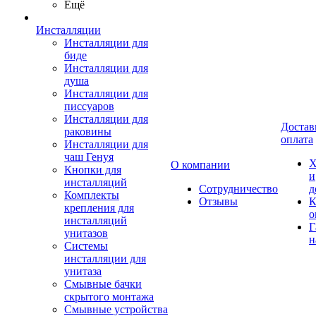
Ещё
Инсталляции
Инсталляции для
биде
Инсталляции для
душа
Инсталляции для
писсуаров
Инсталляции для
Достав
раковины
оплата
Инсталляции для
чаш Генуя
Х
О компании
Кнопки для
и
инсталляций
Сотрудничество
д
Комплекты
Отзывы
К
крепления для
о
инсталляций
Г
унитазов
н
Системы
инсталляции для
унитаза
Смывные бачки
скрытого монтажа
Смывные устройства