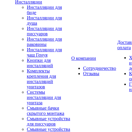
Инсталляции
Инсталляции для
биде
Инсталляции для
душа
Инсталляции для
писсуаров
Инсталляции для
Достав
раковины
оплата
Инсталляции для
чаш Генуя
Х
О компании
Кнопки для
и
инсталляций
Сотрудничество
д
Комплекты
Отзывы
К
крепления для
о
инсталляций
Г
унитазов
н
Системы
инсталляции для
унитаза
Смывные бачки
скрытого монтажа
Смывные устройства
для писсуаров
Смывные устройства