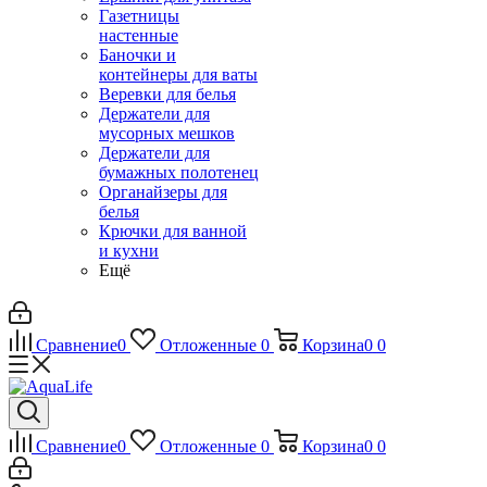
Газетницы
настенные
Баночки и
контейнеры для ваты
Веревки для белья
Держатели для
мусорных мешков
Держатели для
бумажных полотенец
Органайзеры для
белья
Крючки для ванной
и кухни
Ещё
Сравнение
0
Отложенные
0
Корзина
0
0
Сравнение
0
Отложенные
0
Корзина
0
0