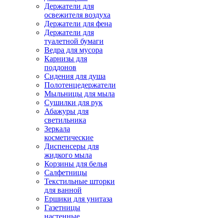
Держатели для
освежителя воздуха
Держатели для фена
Держатели для
туалетной бумаги
Ведра для мусора
Карнизы для
поддонов
Сидения для душа
Полотенцедержатели
Мыльницы для мыла
Сушилки для рук
Абажуры для
светильника
Зеркала
косметические
Диспенсеры для
жидкого мыла
Корзины для белья
Салфетницы
Текстильные шторки
для ванной
Ершики для унитаза
Газетницы
настенные