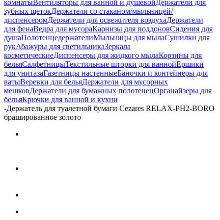
комнаты
Вентиляторы для ванной и душевой
Держатели для
зубных щеток
Держатели со стаканом/мыльницей/
диспенсером
Держатели для освежителя воздуха
Держатели
для фена
Ведра для мусора
Карнизы для поддонов
Сидения для
душа
Полотенцедержатели
Мыльницы для мыла
Сушилки для
рук
Абажуры для светильника
Зеркала
косметические
Диспенсеры для жидкого мыла
Корзины для
белья
Салфетницы
Текстильные шторки для ванной
Ершики
для унитаза
Газетницы настенные
Баночки и контейнеры для
ваты
Веревки для белья
Держатели для мусорных
мешков
Держатели для бумажных полотенец
Органайзеры для
белья
Крючки для ванной и кухни
-
Держатель для туалетной бумаги Cezares RELAX-PH2-BORO
брашированное золото