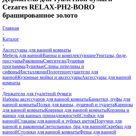
Cezares RELAX-PH2-BORO
брашированное золото
Главная
-
Каталог
-
Аксессуары для ванной комнаты
Мебель для ванной
Ванны и комплектующие
Унитазы, биде,
писсуары
Раковины
Смесители
Душевая
программа
Душевые
Сливы переливы и
сифоны
Инсталляции
Полотенцесушители для
ванной
Кухонные мойки и аксессуары
Аксессуары для ванной
комнаты
-
Держатели для туалетной бумаги
Наборы аксессуаров для ванной комнаты
Банкетки, пуфы для
ванной комнаты
Полки для ванны, душевой и туалета
Карнизы
для ванной комнаты
Коврики для ванной комнаты
Корзины и
ящики для ванных принадлежностей
Стойки для
ванной
Стаканы для ванной и зубных щеток
Поручни для
ванной и раковины
Светильники, бра для ванной
Скребки для
ванной
Столики для ванной комнаты
Фены для ванной