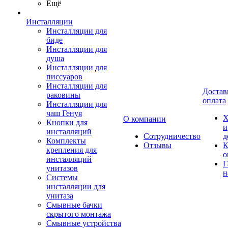
Ещё
Инсталляции
Инсталляции для
биде
Инсталляции для
душа
Инсталляции для
писсуаров
Инсталляции для
Достав
раковины
оплата
Инсталляции для
чаш Генуя
Х
О компании
Кнопки для
и
инсталляций
Сотрудничество
д
Комплекты
Отзывы
К
крепления для
о
инсталляций
Г
унитазов
н
Системы
инсталляции для
унитаза
Смывные бачки
скрытого монтажа
Смывные устройства