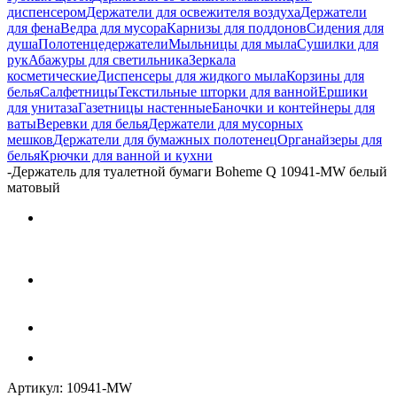
диспенсером
Держатели для освежителя воздуха
Держатели
для фена
Ведра для мусора
Карнизы для поддонов
Сидения для
душа
Полотенцедержатели
Мыльницы для мыла
Сушилки для
рук
Абажуры для светильника
Зеркала
косметические
Диспенсеры для жидкого мыла
Корзины для
белья
Салфетницы
Текстильные шторки для ванной
Ершики
для унитаза
Газетницы настенные
Баночки и контейнеры для
ваты
Веревки для белья
Держатели для мусорных
мешков
Держатели для бумажных полотенец
Органайзеры для
белья
Крючки для ванной и кухни
-
Держатель для туалетной бумаги Boheme Q 10941-MW белый
матовый
Артикул:
10941-MW