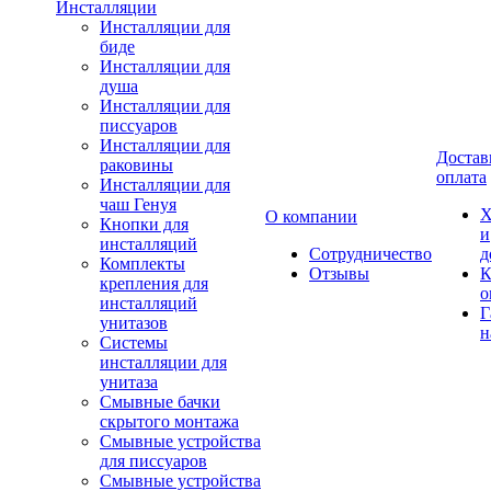
Инсталляции
Инсталляции для
биде
Инсталляции для
душа
Инсталляции для
писсуаров
Инсталляции для
Достав
раковины
оплата
Инсталляции для
чаш Генуя
Х
О компании
Кнопки для
и
инсталляций
Сотрудничество
д
Комплекты
Отзывы
К
крепления для
о
инсталляций
Г
унитазов
н
Системы
инсталляции для
унитаза
Смывные бачки
скрытого монтажа
Смывные устройства
для писсуаров
Смывные устройства