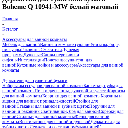
Boheme Q 10941-MW белый матовый
Главная
-
Каталог
-
Аксессуары для ванной комнаты
Мебель для ванной
Ванны и комплектующие
Унитазы, биде,
писсуары
Раковины
Смесители
Душевая
программа
Душевые
Сливы переливы и
сифоны
Инсталляции
Полотенцесушители для
ванной
Кухонные мойки и аксессуары
Аксессуары для ванной
комнаты
-
Держатели для туалетной бумаги
Наборы аксессуаров для ванной комнаты
Банкетки, пуфы для
ванной комнаты
Полки для ванны, душевой и туалета
Карнизы
для ванной комнаты
Коврики для ванной комнаты
Корзины и
ящики для ванных принадлежностей
Стойки для
ванной
Стаканы для ванной и зубных щеток
Поручни для
ванной и раковины
Светильники, бра для ванной
Скребки для
ванной
Столики для ванной комнаты
Фены для ванной
комнаты
Вентиляторы для ванной и душевой
Держатели для
зубных щеток
Держатели со стаканом/мыльницей/