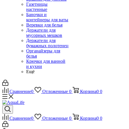
Газетницы
настенные
Баночки и
контейнеры для ваты
Веревки для белья
Держатели для
мусорных мешков
Держатели для
бумажных полотенец
Органайзеры для
белья
Крючки для ванной
и кухни
Ещё
Сравнение
0
Отложенные
0
Корзина
0
0
Сравнение
0
Отложенные
0
Корзина
0
0