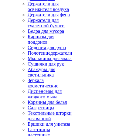
Держатели для
освежителя воздуха
Держатели для фена
Держатели для
туалетной бумаги
Ведра для мусора
Карнизы для
поддонов
Сидения для душа
Полотенцедержатели
Мыльницы для мыла
Сушилки для рук
Абажуры для
светильника
Зеркала
косметические
Диспенсеры для
жидкого мыла
Корзины для белья
Салфетницы
Текстильные шторки
для ванной
Ершики для унитаза
Газетницы
настенные