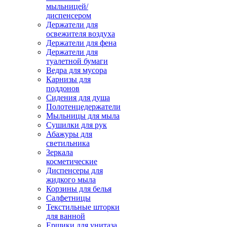
мыльницей/
диспенсером
Держатели для
освежителя воздуха
Держатели для фена
Держатели для
туалетной бумаги
Ведра для мусора
Карнизы для
поддонов
Сидения для душа
Полотенцедержатели
Мыльницы для мыла
Сушилки для рук
Абажуры для
светильника
Зеркала
косметические
Диспенсеры для
жидкого мыла
Корзины для белья
Салфетницы
Текстильные шторки
для ванной
Ершики для унитаза