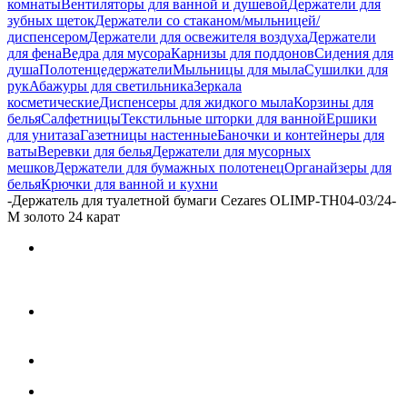
комнаты
Вентиляторы для ванной и душевой
Держатели для
зубных щеток
Держатели со стаканом/мыльницей/
диспенсером
Держатели для освежителя воздуха
Держатели
для фена
Ведра для мусора
Карнизы для поддонов
Сидения для
душа
Полотенцедержатели
Мыльницы для мыла
Сушилки для
рук
Абажуры для светильника
Зеркала
косметические
Диспенсеры для жидкого мыла
Корзины для
белья
Салфетницы
Текстильные шторки для ванной
Ершики
для унитаза
Газетницы настенные
Баночки и контейнеры для
ваты
Веревки для белья
Держатели для мусорных
мешков
Держатели для бумажных полотенец
Органайзеры для
белья
Крючки для ванной и кухни
-
Держатель для туалетной бумаги Cezares OLIMP-TH04-03/24-
M золото 24 карат