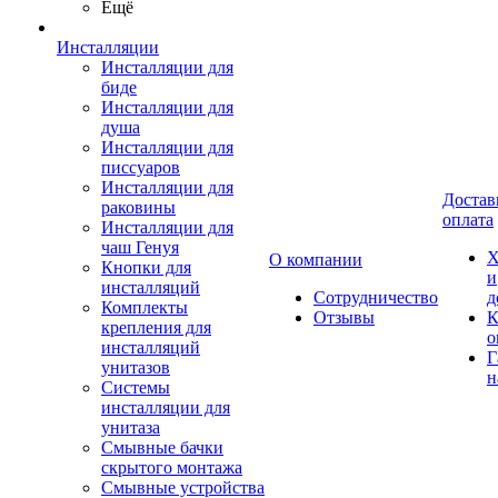
Ещё
Инсталляции
Инсталляции для
биде
Инсталляции для
душа
Инсталляции для
писсуаров
Инсталляции для
Достав
раковины
оплата
Инсталляции для
чаш Генуя
Х
О компании
Кнопки для
и
инсталляций
Сотрудничество
д
Комплекты
Отзывы
К
крепления для
о
инсталляций
Г
унитазов
н
Системы
инсталляции для
унитаза
Смывные бачки
скрытого монтажа
Смывные устройства