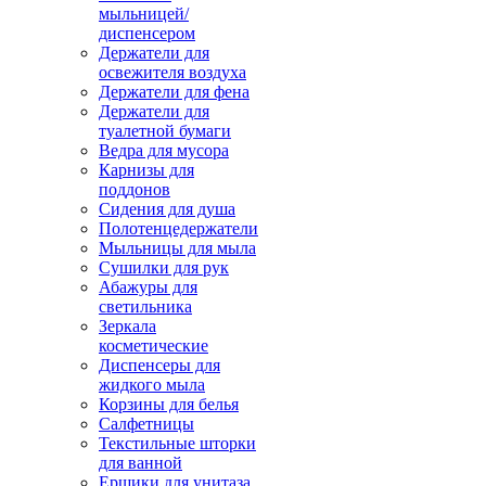
мыльницей/
диспенсером
Держатели для
освежителя воздуха
Держатели для фена
Держатели для
туалетной бумаги
Ведра для мусора
Карнизы для
поддонов
Сидения для душа
Полотенцедержатели
Мыльницы для мыла
Сушилки для рук
Абажуры для
светильника
Зеркала
косметические
Диспенсеры для
жидкого мыла
Корзины для белья
Салфетницы
Текстильные шторки
для ванной
Ершики для унитаза