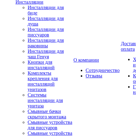
Инсталляции
Инсталляции для
биде
Инсталляции для
душа
Инсталляции для
писсуаров
Инсталляции для
Достав
раковины
оплата
Инсталляции для
чаш Генуя
Х
О компании
Кнопки для
и
инсталляций
Сотрудничество
д
Комплекты
Отзывы
К
крепления для
о
инсталляций
Г
унитазов
н
Системы
инсталляции для
унитаза
Смывные бачки
скрытого монтажа
Смывные устройства
для писсуаров
Смывные устройства