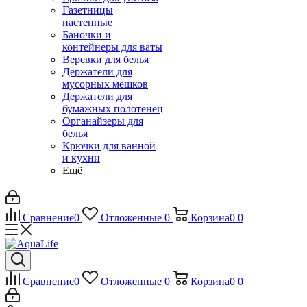
Газетницы
настенные
Баночки и
контейнеры для ваты
Веревки для белья
Держатели для
мусорных мешков
Держатели для
бумажных полотенец
Органайзеры для
белья
Крючки для ванной
и кухни
Ещё
Сравнение
0
Отложенные
0
Корзина
0
0
Сравнение
0
Отложенные
0
Корзина
0
0