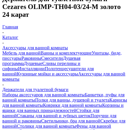
Cezares OLIMP-TH04-03/24-M золото
24 карат
Главная
-
Каталог
-
Аксессуары для ванной комнаты
Мебель для ванной
Ванны и комплектующие
Унитазы, биде,
писсуары
Раковины
Смесители
Душевая
программа
Душевые
Сливы переливы и
сифоны
Инсталляции
Полотенцесушители для
ванной
Кухонные мойки и аксессуары
Аксессуары для ванной
комнаты
-
Держатели для туалетной бумаги
Наборы аксессуаров для ванной комнаты
Банкетки, пуфы для
ванной комнаты
Полки для ванны, душевой и туалета
Карнизы
для ванной комнаты
Коврики для ванной комнаты
Корзины и
ящики для ванных принадлежностей
Стойки для
ванной
Стаканы для ванной и зубных щеток
Поручни для
ванной и раковины
Светильники, бра для ванной
Скребки для
ванной
Столики для ванной комнаты
Фены для ванной