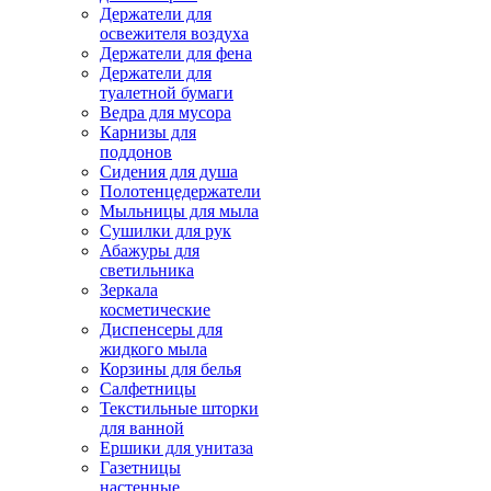
Держатели для
освежителя воздуха
Держатели для фена
Держатели для
туалетной бумаги
Ведра для мусора
Карнизы для
поддонов
Сидения для душа
Полотенцедержатели
Мыльницы для мыла
Сушилки для рук
Абажуры для
светильника
Зеркала
косметические
Диспенсеры для
жидкого мыла
Корзины для белья
Салфетницы
Текстильные шторки
для ванной
Ершики для унитаза
Газетницы
настенные