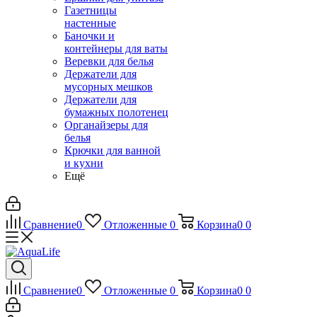
Газетницы
настенные
Баночки и
контейнеры для ваты
Веревки для белья
Держатели для
мусорных мешков
Держатели для
бумажных полотенец
Органайзеры для
белья
Крючки для ванной
и кухни
Ещё
Сравнение
0
Отложенные
0
Корзина
0
0
Сравнение
0
Отложенные
0
Корзина
0
0