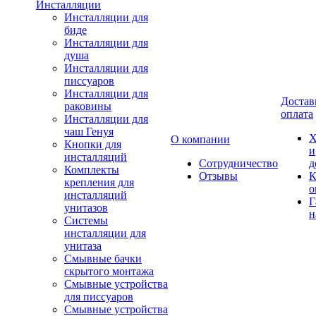
Инсталляции
Инсталляции для
биде
Инсталляции для
душа
Инсталляции для
писсуаров
Инсталляции для
Достав
раковины
оплата
Инсталляции для
чаш Генуя
Х
О компании
Кнопки для
и
инсталляций
Сотрудничество
д
Комплекты
Отзывы
К
крепления для
о
инсталляций
Г
унитазов
н
Системы
инсталляции для
унитаза
Смывные бачки
скрытого монтажа
Смывные устройства
для писсуаров
Смывные устройства