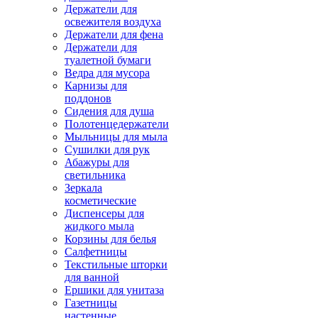
Держатели для
освежителя воздуха
Держатели для фена
Держатели для
туалетной бумаги
Ведра для мусора
Карнизы для
поддонов
Сидения для душа
Полотенцедержатели
Мыльницы для мыла
Сушилки для рук
Абажуры для
светильника
Зеркала
косметические
Диспенсеры для
жидкого мыла
Корзины для белья
Салфетницы
Текстильные шторки
для ванной
Ершики для унитаза
Газетницы
настенные