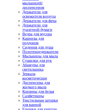
мыльницей/
диспенсером
Держатели для
освежителя воздуха
Держатели для фена
Держатели для
туалетной бумаги
Ведра для мусора
Карнизы для
поддонов
Сидения для душа
Полотенцедержатели
Мыльницы для мыла
Сушилки для рук
Абажуры для
светильника
Зеркала
косметические
Диспенсеры для
жидкого мыла
Корзины для белья
Салфетницы
Текстильные шторки
для ванной
Ершики для унитаза