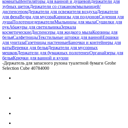
комнаты
Вентиляторы для ванной и душевой
Держатели для
зубных щеток
Держатели со стаканом/мыльницей/
диспенсером
Держатели для освежителя воздуха
Держатели
для фена
Ведра для мусора
Карнизы для поддонов
Сидения для
душа
Полотенцедержатели
Мыльницы для мыла
Сушилки для
рук
Абажуры для светильника
Зеркала
косметические
Диспенсеры для жидкого мыла
Корзины для
белья
Салфетницы
Текстильные шторки для ванной
Ершики
для унитаза
Газетницы настенные
Баночки и контейнеры для
ваты
Веревки для белья
Держатели для мусорных
мешков
Держатели для бумажных полотенец
Органайзеры для
белья
Крючки для ванной и кухни
-
Держатель для запасного рулона туалетной бумаги Grohe
Selection Cube 40784000