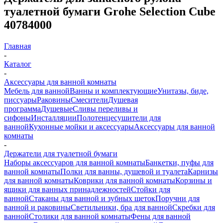
туалетной бумаги Grohe Selection Cube
40784000
Главная
-
Каталог
-
Аксессуары для ванной комнаты
Мебель для ванной
Ванны и комплектующие
Унитазы, биде,
писсуары
Раковины
Смесители
Душевая
программа
Душевые
Сливы переливы и
сифоны
Инсталляции
Полотенцесушители для
ванной
Кухонные мойки и аксессуары
Аксессуары для ванной
комнаты
-
Держатели для туалетной бумаги
Наборы аксессуаров для ванной комнаты
Банкетки, пуфы для
ванной комнаты
Полки для ванны, душевой и туалета
Карнизы
для ванной комнаты
Коврики для ванной комнаты
Корзины и
ящики для ванных принадлежностей
Стойки для
ванной
Стаканы для ванной и зубных щеток
Поручни для
ванной и раковины
Светильники, бра для ванной
Скребки для
ванной
Столики для ванной комнаты
Фены для ванной