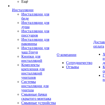
Ещё
Инсталляции
Инсталляции для
биде
Инсталляции для
душа
Инсталляции для
писсуаров
Инсталляции для
Достав
раковины
оплата
Инсталляции для
чаш Генуя
Х
О компании
Кнопки для
и
инсталляций
Сотрудничество
д
Комплекты
Отзывы
К
крепления для
о
инсталляций
Г
унитазов
н
Системы
инсталляции для
унитаза
Смывные бачки
скрытого монтажа
Смывные устройства